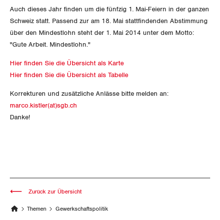
SERVICE PUBLIC
Aussenwirtschaft
Berufliche Vorsorge
Auch dieses Jahr finden um die fünfzig 1. Mai-Feiern in der ganzen
Gewerkschaftsrechte
Schweiz statt. Passend zur am 18. Mai stattfindenden Abstimmung
GLEICHSTELLUNG
Verteilung
Arbeitslosenversicherung
Verkehr
über den Mindestlohn steht der 1. Mai 2014 unter dem Motto:
Arbeitssicherheit und Gesundheitsschutz
"Gute Arbeit. Mindestlohn."
BILDUNG & JUGEND
Überbrückungsleistung
Post
Gleichstellung von Frauen und Männern
Hier finden Sie die Übersicht als Karte
MIGRATION
Ergänzungsleistungen
Hier finden Sie die Übersicht als Tabelle
Energie und Umwelt
Gleichstellung von LGBTI
Korrekturen und zusätzliche Anlässe bitte melden an:
Invalidenversicherung
GEWERKSCHAFTSPOLITIK
Kommunikation und Medien
marco.kistler(at)sgb.ch
Danke!
Unfallversicherung
International
Gesundheit
Schweiz
Landesstreik
Zurück zur Übersicht
Themen
Gewerkschaftspolitik
SERVICE