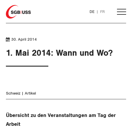
Home
DE
FR
AKTUELL
30. April 2014
1. Mai 2014: Wann und Wo?
THEMEN
ARBEIT
WIRTSCHAFT
Löhne und Vertragspolitik
Schweiz
Artikel
SOZIALPOLITIK
Flankierende Massnahmen und
Finanzen und Steuerpolitik
Personenfreizügigkeit
Übersicht zu den Veranstaltungen am Tag der
CORONA-VIRUS
Geld und Währung
AHV
Arbeit
Arbeitsrechte