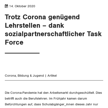
SERVICE PUBLIC
Aussenwirtschaft
Berufliche Vorsorge
Gewerkschaftsrechte
14. Oktober 2020
GLEICHSTELLUNG
Verteilung
Arbeitslosenversicherung
Verkehr
Trotz Corona genügend
Arbeitssicherheit und Gesundheitsschutz
Lehrstellen – dank
BILDUNG & JUGEND
Überbrückungsleistung
Post
Gleichstellung von Frauen und Männern
sozialpartnerschaftlicher Task
MIGRATION
Ergänzungsleistungen
Energie und Umwelt
Gleichstellung von LGBTI
Force
Invalidenversicherung
GEWERKSCHAFTSPOLITIK
Kommunikation und Medien
Unfallversicherung
International
SERVICE
Gesundheit
Schweiz
Corona
Bildung & Jugend
Artikel
DER SGB
GEWERKSCHAFTSMITGLIED WERDEN
Landesstreik
LOHNRECHNER
Medien
Die Corona-Pandemie hat den Arbeitsmarkt durchgeschüttelt. Dies
WIR ÜBER UNS
betrifft auch die Berufslehren. Im Frühjahr kamen darum
WEITERBILDUNG
Befürchtungen auf, dass Schulabgänger_innen dieses Jahr nur
GREMIEN
Publikationen