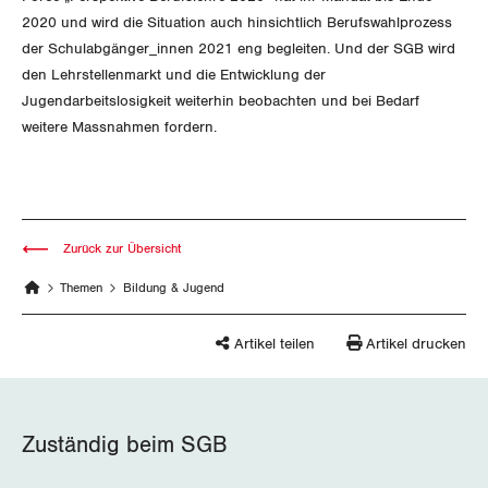
2020 und wird die Situation auch hinsichtlich Berufswahlprozess
Jura
der Schulabgänger_innen 2021 eng begleiten. Und der SGB wird
den Lehrstellenmarkt und die Entwicklung der
Luzern
Jugendarbeitslosigkeit weiterhin beobachten und bei Bedarf
weitere Massnahmen fordern.
Neuenburg
Nidwalden
Obwalden
Zurück zur Übersicht
Schaffhausen
Themen
Bildung & Jugend
Schwyz
Artikel teilen
Artikel drucken
St. Gallen-Appenzell
Solothurn
Zuständig beim SGB