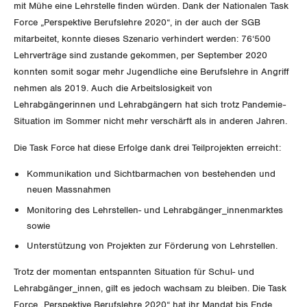
mit Mühe eine Lehrstelle finden würden. Dank der Nationalen Task
NEWSLETTER
Force „Perspektive Berufslehre 2020“, in der auch der SGB
ZENTRALSEKRETARIAT
Vorstand
Blog
mitarbeitet, konnte dieses Szenario verhindert werden: 76‘500
Artikel
BROSCHÜREN/BÜCHER
Lehrverträge sind zustande gekommen, per September 2020
KANTONALE BÜNDE
Präsidialausschuss
konnten somit sogar mehr Jugendliche eine Berufslehre in Angriff
Medienmitteilungen
Kontakt
Blog Daniel Lampart
nehmen als 2019. Auch die Arbeitslosigkeit von
Bestellformular
ANGESCHLOSSENE VERBÄNDE
Feministische Kommission
Aargau
Lehrabgängerinnen und Lehrabgängern hat sich trotz Pandemie-
Dossier
Der Europa-Blog
Situation im Sommer nicht mehr verschärft als in anderen Jahren.
OFFENE STELLEN
Jugendkommission
Beide Basel
Vernehmlassungen
Die Task Force hat diese Erfolge dank drei Teilprojekten erreicht:
AGENDA
Migrationskommission
Bern
Kommunikation und Sichtbarmachen von bestehenden und
Bücher/Broschüren
neuen Massnahmen
Queer-Kommission
Freiburg
Monitoring des Lehrstellen- und Lehrabgänger_innenmarktes
sowie
Rentner:innen-Kommission
Genf
Unterstützung von Projekten zur Förderung von Lehrstellen.
Glarus
Trotz der momentan entspannten Situation für Schul- und
Lehrabgänger_innen, gilt es jedoch wachsam zu bleiben. Die Task
Graubünden
Force „Perspektive Berufslehre 2020“ hat ihr Mandat bis Ende