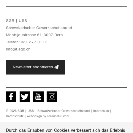
SGB | USS
Schwei­ze­ri­scher Ge­werk­schafts­bund
Mon­bi­joustras­se 61, 3007 Bern
Te­le­fon: 031 377 01 01
info(at)​sgb.​ch
Newsletter abonnieren
Facebook
Twitter
Youtube
instagram
© 2026 SGB | USS – Schweizerischer Gewerkschaftsbund |
Impressum
|
Datenschutz
| webdesign by
Terminal8 GmbH
Durch das Erlauben von Cookies verbessert sich das Erlebnis