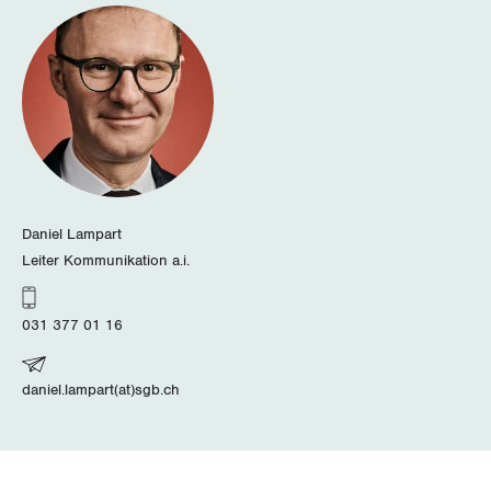
Tessin
Thurgau
Uri
Waadt
Wallis
Daniel Lampart
Leiter Kommunikation a.i.
Zug
Zürich
031 377 01 16
daniel.lampart(at)sgb.ch