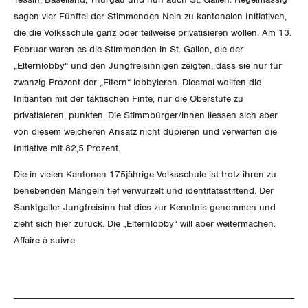
SERVICE PUBLIC
Aussenwirtschaft
Berufliche Vorsorge
sagen vier Fünftel der Stimmenden Nein zu kantonalen Initiativen,
Gewerkschaftsrechte
die die Volksschule ganz oder teilweise privatisieren wollen. Am 13.
GLEICHSTELLUNG
Verteilung
Arbeitslosenversicherung
Verkehr
Februar waren es die Stimmenden in St. Gallen, die der
Arbeitssicherheit und Gesundheitsschutz
„Elternlobby“ und den Jungfreisinnigen zeigten, dass sie nur für
BILDUNG & JUGEND
Überbrückungsleistung
Post
Gleichstellung von Frauen und Männern
zwanzig Prozent der „Eltern“ lobbyieren. Diesmal wollten die
Initianten mit der taktischen Finte, nur die Oberstufe zu
MIGRATION
Ergänzungsleistungen
Energie und Umwelt
Gleichstellung von LGBTI
privatisieren, punkten. Die Stimmbürger/innen liessen sich aber
von diesem weicheren Ansatz nicht düpieren und verwarfen die
Invalidenversicherung
GEWERKSCHAFTSPOLITIK
Kommunikation und Medien
Initiative mit 82,5 Prozent.
Unfallversicherung
Die in vielen Kantonen 175jährige Volksschule ist trotz ihren zu
International
SERVICE
behebenden Mängeln tief verwurzelt und identitätsstiftend. Der
Gesundheit
Sanktgaller Jungfreisinn hat dies zur Kenntnis genommen und
Schweiz
DER SGB
zieht sich hier zurück. Die „Elternlobby“ will aber weitermachen.
GEWERKSCHAFTSMITGLIED WERDEN
Landesstreik
Affaire à suivre.
LOHNRECHNER
Medien
WIR ÜBER UNS
WEITERBILDUNG
GREMIEN
Publikationen