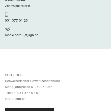
Zentralsekretärin
Jura
Luzern
031 377 01 23
Neuenburg
nicole.cornu(at)sgb.ch
Nidwalden
Obwalden
Schaffhausen
SGB | USS
Schwyz
Schwei­ze­ri­scher Ge­werk­schafts­bund
Mon­bi­joustras­se 61, 3007 Bern
St. Gallen-Appenzell
Te­le­fon: 031 377 01 01
info(at)​sgb.​ch
Solothurn