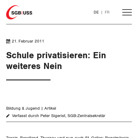
Home
DE
FR
AKTUELL
21. Februar 2011
Schule privatisieren: Ein
THEMEN
weiteres Nein
ARBEIT
WIRTSCHAFT
Löhne und Vertragspolitik
Bildung & Jugend
Artikel
SOZIALPOLITIK
Flankierende Massnahmen und
Finanzen und Steuerpolitik
Verfasst durch Peter Sigerist, SGB-Zentralsekretär
Personenfreizügigkeit
CORONA-VIRUS
Geld und Währung
AHV
Arbeitsrechte
Tessin, Baselland, Thurgau und nun auch St. Gallen: Regelmässig