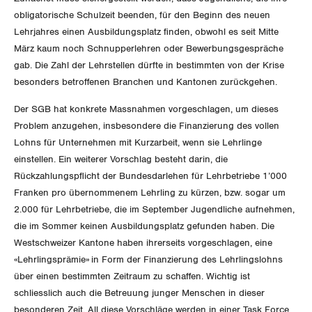
Tessin
obligatorische Schulzeit beenden, für den Beginn des neuen
Lehrjahres einen Ausbildungsplatz finden, obwohl es seit Mitte
Thurgau
März kaum noch Schnupperlehren oder Bewerbungsgespräche
gab. Die Zahl der Lehrstellen dürfte in bestimmten von der Krise
Uri
besonders betroffenen Branchen und Kantonen zurückgehen.
Waadt
Der SGB hat konkrete Massnahmen vorgeschlagen, um dieses
Problem anzugehen, insbesondere die Finanzierung des vollen
Wallis
Lohns für Unternehmen mit Kurzarbeit, wenn sie Lehrlinge
einstellen. Ein weiterer Vorschlag besteht darin, die
Zug
Rückzahlungspflicht der Bundesdarlehen für Lehrbetriebe 1’000
Franken pro übernommenem Lehrling zu kürzen, bzw. sogar um
Zürich
2.000 für Lehrbetriebe, die im September Jugendliche aufnehmen,
die im Sommer keinen Ausbildungsplatz gefunden haben. Die
Westschweizer Kantone haben ihrerseits vorgeschlagen, eine
«Lehrlingsprämie» in Form der Finanzierung des Lehrlingslohns
über einen bestimmten Zeitraum zu schaffen. Wichtig ist
schliesslich auch die Betreuung junger Menschen in dieser
besonderen Zeit. All diese Vorschläge werden in einer Task Force