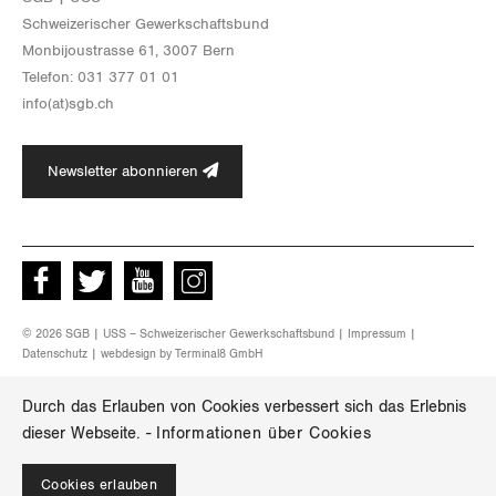
Schwei­ze­ri­scher Ge­werk­schafts­bund
Mon­bi­joustras­se 61, 3007 Bern
Te­le­fon: 031 377 01 01
info(at)​sgb.​ch
Newsletter abonnieren
Facebook
Twitter
Youtube
instagram
© 2026 SGB | USS – Schweizerischer Gewerkschaftsbund |
Impressum
|
Datenschutz
| webdesign by
Terminal8 GmbH
Durch das Erlauben von Cookies verbessert sich das Erlebnis
dieser Webseite.
-
Informationen über Cookies
Cookies erlauben