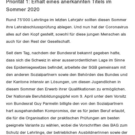
Priorität 1: Erhalt eines anerkannten Titels im
NEWSLETTER
Sommer 2020
ZENTRALSEKRETARIAT
Vorstand
Blog
Artikel
Rund 75’000 Lehrlinge im letzten Lehrjahr sollten diesen Sommer
BROSCHÜREN/BÜCHER
ihre Lehrabschlussprüfung ablegen. Und nun hat der Coronavirus
KANTONALE BÜNDE
Präsidialausschuss
Medienmitteilungen
alles auf den Kopf gestellt, sowohl für diese jungen Menschen als
Kontakt
Blog Daniel Lampart
Bestellformular
auch für den Rest der Gesellschaft.
ANGESCHLOSSENE VERBÄNDE
Feministische Kommission
Aargau
Dossier
Der Europa-Blog
Seit dem Tag, nachdem der Bundesrat bekannt gegeben hatte,
OFFENE STELLEN
Jugendkommission
Beide Basel
dass sich die Schweiz in einer ausserordentlichen Lage im Sinne
Vernehmlassungen
des Epidemiegesetzes befindet, arbeitete der SGB gemeinsam mit
AGENDA
Migrationskommission
Bern
den anderen Sozialpartnern sowie den Behörden des Bundes und
Bücher/Broschüren
der Kantone intensiv an Lösungen, um diesen Jugendlichen in
Queer-Kommission
Freiburg
diesem Sommer den Erwerb ihrer Qualifikationen zu ermöglichen.
Der Nationale Berufsbildungsgipfel vom 9. April unter dem Vorsitz
Rentner:innen-Kommission
Genf
von Bundesrat Guy Parmelin billigte den von den Sozialpartnern
hart ausgehandelten Kompromiss, der es für jeden Beruf erlaubt,
Glarus
die für die Organisation der praktischen Prüfungen am besten
geeignete Variante zu wählen, wobei die Vorschriften des BAG zum
Graubünden
Schutz der Lehrlinge, der betrieblichen AusbildnerInnen sowie der