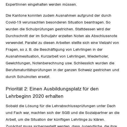
ExpertInnen eingehalten werden müssen.
Jura
Die Kantone konnten zudem Ausnahmen aufgrund der durch
Luzern
Covid-19 verursachten besonderen Situation beantragen. So
wurden die Schulprüfungen gestrichen. Stattdessen wird der
Neuenburg
Durchschnitt der im Schuljahr erzielten Noten als Abschlussnote
verwendet. Parallel zu diesen Arbeiten stellte sich eine Vielzahl von
Nidwalden
Fragen, so z. B. die Beschäftigung von Lehrlingen in der
Ausnahmesituation, Kurzarbeit von Lehrlingen, Wiederholer,
Obwalden
Gewichtungen, Notenberechnung usw. Schliesslich wurden die
Berufsmaturitätsprüfungen in der ganzen Schweiz gestrichen und
Schaffhausen
durch Schulnoten ersetzt.
Schwyz
Priorität 2: Einen Ausbildungsplatz für den
Lehrbeginn 2020 erhalten
St. Gallen-Appenzell
Sobald die Lösung für die Lehrabschlussprüfungen unter Dach
und Fach war, machten sich der SGB und die Sozialpartner an die
Solothurn
Arbeit, um die Situation der künftigen Lehrlinge zu klären.
Zunächst muss sichergestellt werden, dass Jugendliche, die ihre