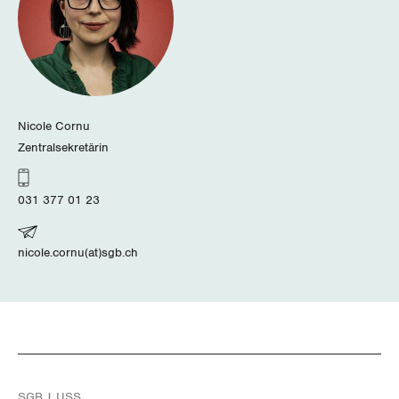
Nicole Cornu
Zentralsekretärin
031 377 01 23
nicole.cornu(at)sgb.ch
SGB | USS