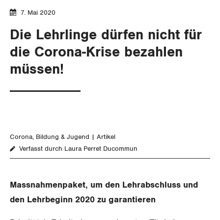
SERVICE PUBLIC
Aussenwirtschaft
Berufliche Vorsorge
Gewerkschaftsrechte
7. Mai 2020
GLEICHSTELLUNG
Verteilung
Arbeitslosenversicherung
Verkehr
Die Lehrlinge dürfen nicht für
Arbeitssicherheit und Gesundheitsschutz
die Corona-Krise bezahlen
BILDUNG & JUGEND
Überbrückungsleistung
Post
Gleichstellung von Frauen und Männern
müssen!
MIGRATION
Ergänzungsleistungen
Energie und Umwelt
Gleichstellung von LGBTI
Invalidenversicherung
GEWERKSCHAFTSPOLITIK
Kommunikation und Medien
Unfallversicherung
International
SERVICE
Corona
Bildung & Jugend
Artikel
Gesundheit
Verfasst durch Laura Perret Ducommun
Schweiz
DER SGB
GEWERKSCHAFTSMITGLIED WERDEN
Landesstreik
Massnahmenpaket, um den Lehrabschluss und
LOHNRECHNER
Medien
WIR ÜBER UNS
den Lehrbeginn 2020 zu garantieren
WEITERBILDUNG
GREMIEN
Publikationen