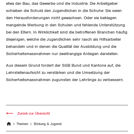
etwa der Bau, das Gewerbe und die Industrie. Die Arbeitgeber
NEWSLETTER
schieben die Schuld den Jugendlichen in die Schuhe: Sie seien
ZENTRALSEKRETARIAT
Vorstand
Blog
den Herausforderungen nicht gewachsen. Oder sie beklagen
Artikel
BROSCHÜREN/BÜCHER
mangelnde Werbung in den Schulen und fehlende Unterstützung
KANTONALE BÜNDE
Präsidialausschuss
bei den Eltern. In Wirklichkeit sind die betroffenen Branchen häufig
Medienmitteilungen
Kontakt
Blog Daniel Lampart
diejenigen, welche die Jugendlichen sehr rasch als Hilfsarbeiter
Bestellformular
ANGESCHLOSSENE VERBÄNDE
Feministische Kommission
Aargau
behandeln und in denen die Qualität der Ausbildung und die
Dossier
Der Europa-Blog
Sicherheitsmassnahmen nur zweitrangige Anliegen darstellen.
OFFENE STELLEN
Jugendkommission
Beide Basel
Vernehmlassungen
Aus diesem Grund fordert der SGB Bund und Kantone auf, die
AGENDA
Migrationskommission
Lehrstellenaufsicht zu verstärken und die Umsetzung der
Bern
Bücher/Broschüren
Sicherheitsmassnahmen zugunsten der Lehrlinge zu verbessern.
Queer-Kommission
Freiburg
Rentner:innen-Kommission
Genf
Zurück zur Übersicht
Glarus
Themen
Bildung & Jugend
Graubünden