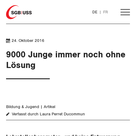
Home
DE
FR
AKTUELL
24. Oktober 2016
9000 Junge immer noch ohne
THEMEN
Lösung
ARBEIT
WIRTSCHAFT
Löhne und Vertragspolitik
Bildung & Jugend
Artikel
SOZIALPOLITIK
Flankierende Massnahmen und
Finanzen und Steuerpolitik
Verfasst durch Laura Perret Ducommun
Personenfreizügigkeit
CORONA-VIRUS
Geld und Währung
AHV
Arbeitsrechte