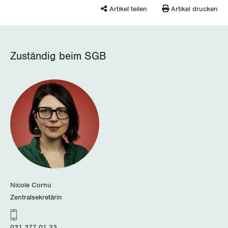
Artikel teilen
Artikel drucken
Jura
Luzern
Zuständig beim SGB
Neuenburg
Nidwalden
Obwalden
Schaffhausen
Schwyz
St. Gallen-Appenzell
Nicole Cornu
Zentralsekretärin
Solothurn
031 377 01 23