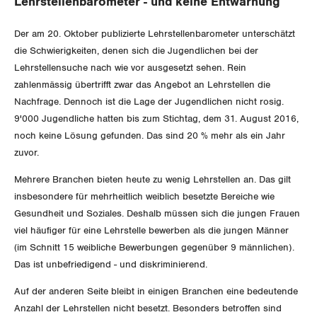
Lehrstellenbarometer - und keine Entwarnung
SERVICE PUBLIC
Aussenwirtschaft
Berufliche Vorsorge
Gewerkschaftsrechte
Der am 20. Oktober publizierte Lehrstellenbarometer unterschätzt
GLEICHSTELLUNG
Verteilung
Arbeitslosenversicherung
Verkehr
die Schwierigkeiten, denen sich die Jugendlichen bei der
Arbeitssicherheit und Gesundheitsschutz
Lehrstellensuche nach wie vor ausgesetzt sehen. Rein
BILDUNG & JUGEND
Überbrückungsleistung
Post
Gleichstellung von Frauen und Männern
zahlenmässig übertrifft zwar das Angebot an Lehrstellen die
Nachfrage. Dennoch ist die Lage der Jugendlichen nicht rosig.
MIGRATION
Ergänzungsleistungen
Energie und Umwelt
Gleichstellung von LGBTI
9'000 Jugendliche hatten bis zum Stichtag, dem 31. August 2016,
noch keine Lösung gefunden. Das sind 20 % mehr als ein Jahr
Invalidenversicherung
GEWERKSCHAFTSPOLITIK
Kommunikation und Medien
zuvor.
Unfallversicherung
Mehrere Branchen bieten heute zu wenig Lehrstellen an. Das gilt
International
SERVICE
insbesondere für mehrheitlich weiblich besetzte Bereiche wie
Gesundheit
Gesundheit und Soziales. Deshalb müssen sich die jungen Frauen
Schweiz
DER SGB
viel häufiger für eine Lehrstelle bewerben als die jungen Männer
GEWERKSCHAFTSMITGLIED WERDEN
Landesstreik
(im Schnitt 15 weibliche Bewerbungen gegenüber 9 männlichen).
Das ist unbefriedigend - und diskriminierend.
LOHNRECHNER
Medien
WIR ÜBER UNS
Auf der anderen Seite bleibt in einigen Branchen eine bedeutende
WEITERBILDUNG
Anzahl der Lehrstellen nicht besetzt. Besonders betroffen sind
GREMIEN
Publikationen