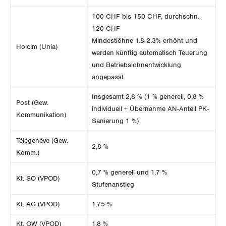
Nidwalden
100 CHF bis 150 CHF, durchschn.
Obwalden
120 CHF
Mindestlöhne 1.8-2.3% erhöht und
Holcim (Unia)
Schaffhausen
werden künftig automatisch Teuerung
und Betriebslohnentwicklung
Schwyz
angepasst.
Insgesamt 2,8 % (1 % generell, 0,8 %
St. Gallen-Appenzell
Post (Gew.
individuell + Übernahme AN-Anteil PK-
Kommunikation)
Solothurn
Sanierung 1 %)
Télégenève (Gew.
Tessin
2,8 %
Komm.)
Thurgau
0,7 % generell und 1,7 %
Kt. SO (VPOD)
Stufenanstieg
Uri
Kt. AG (VPOD)
1,75 %
Waadt
Kt. OW (VPOD)
1,8 %