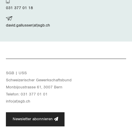
031 377 01 18
david.gallusser(at)sgb.ch
SGB | USS
Schwei­ze­ri­scher Ge­werk­schafts­bund
Mon­bi­joustras­se 61, 3007 Bern
Te­le­fon: 031 377 01 01
info(at)​sgb.​ch
Newsletter abonnieren