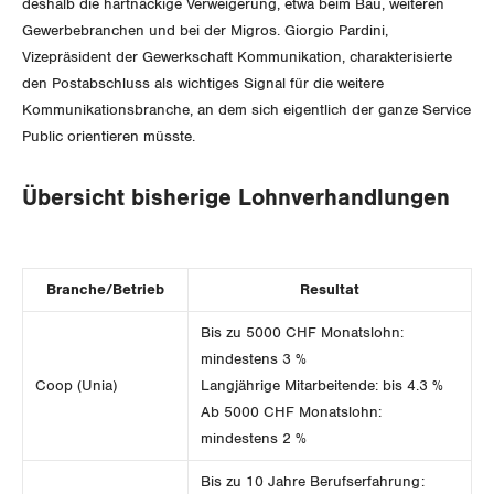
deshalb die hartnäckige Verweigerung, etwa beim Bau, weiteren
Gewerbebranchen und bei der Migros. Giorgio Pardini,
Invalidenversicherung
GEWERKSCHAFTSPOLITIK
Kommunikation und Medien
Vizepräsident der Gewerkschaft Kommunikation, charakterisierte
den Postabschluss als wichtiges Signal für die weitere
Unfallversicherung
International
SERVICE
Kommunikationsbranche, an dem sich eigentlich der ganze Service
Public orientieren müsste.
Gesundheit
Schweiz
DER SGB
GEWERKSCHAFTSMITGLIED WERDEN
Übersicht bisherige Lohnverhandlungen
Landesstreik
LOHNRECHNER
Medien
WIR ÜBER UNS
WEITERBILDUNG
Branche/Betrieb
Resultat
GREMIEN
Publikationen
Bis zu 5000 CHF Monatslohn:
NEWSLETTER
ZENTRALSEKRETARIAT
mindestens 3 %
Vorstand
Blog
Artikel
Coop (Unia)
Langjährige Mitarbeitende: bis 4.3 %
BROSCHÜREN/BÜCHER
KANTONALE BÜNDE
Ab 5000 CHF Monatslohn:
Präsidialausschuss
Medienmitteilungen
Kontakt
mindestens 2 %
Blog Daniel Lampart
Bestellformular
ANGESCHLOSSENE VERBÄNDE
Feministische Kommission
Aargau
Bis zu 10 Jahre Berufserfahrung:
Dossier