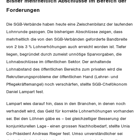
Bisher mehrheitlich Abschlüsse im Bereich der
Gewerkschaftsrechte
Forderungen
Arbeitssicherheit und Gesundheitsschutz
Die SGB-Verbände haben heute eine Zwischenbilanz der laufenden
Lohnrunde gezogen. Die bisherigen Abschlüsse zeigen, dass
mehrheitlich die von den SGB-Verbänden geforderte Bandbreite
WIRTSCHAFT
von 2 bis 3 % Lohnerhöhungen auch erreicht worden ist. Tiefer
liegen, begründet durch zumeist unnötige Sparvorgaben, die
SOZIALPOLITIK
Finanzen und Steuerpolitik
Lohnabschlüsse im öffentlichen Sektor. Der anhaltende
Lohnabstand des öffentlichen Bereichs zum privaten wird die
CORONA-VIRUS
Geld und Währung
AHV
Rekrutierungsprobleme der öffentlichen Hand (Lehrer- und
Pflegekräftemangel) noch verschärfen, stellte SGB-Chefökonom
SERVICE PUBLIC
Aussenwirtschaft
Berufliche Vorsorge
Daniel Lampart fest.
Lampart wies darauf hin, dass in den Branchen, in denen noch
GLEICHSTELLUNG
Verteilung
Arbeitslosenversicherung
Verkehr
verhandelt wird, das Geld für korrekte Lohnerhöhungen vorhanden
sei. Bei den Löhnen gäbe es – bei gleichzeitiger Besserung der
BILDUNG & JUGEND
Überbrückungsleistung
Post
Gleichstellung von Frauen und Männern
konjunkturellen Lage - einen grossen Nachholbedarf, stellte Unia
Co-Präsident Andreas Rieger fest. Umso unverständlicher sei
MIGRATION
Ergänzungsleistungen
Energie und Umwelt
Gleichstellung von LGBTI