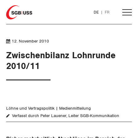
Home
DE
FR
AKTUELL
12. November 2010
Zwischenbilanz Lohnrunde
THEMEN
2010/11
ARBEIT
Löhne und Vertragspolitik
Löhne und Vertragspolitik
Medienmitteilung
Flankierende Massnahmen und
Verfasst durch Peter Lauener, Leiter SGB-Kommunikation
Personenfreizügigkeit
Arbeitsrechte