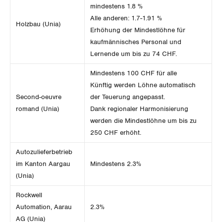
Der Europa-Blog
mindestens 1.8 %
OFFENE STELLEN
Jugendkommission
Beide Basel
Alle anderen: 1.7-1.91 %
Vernehmlassungen
Holzbau (Unia)
Erhöhung der Mindestlöhne für
AGENDA
Migrationskommission
Bern
kaufmännisches Personal und
Bücher/Broschüren
Lernende um bis zu 74 CHF.
Queer-Kommission
Freiburg
Mindestens 100 CHF für alle
Rentner:innen-Kommission
Genf
Künftig werden Löhne automatisch
Second-oeuvre
der Teuerung angepasst.
Glarus
romand (Unia)
Dank regionaler Harmonisierung
werden die Mindestlöhne um bis zu
Graubünden
250 CHF erhöht.
Autozulieferbetrieb
Jura
im Kanton Aargau
Mindestens 2.3%
(Unia)
Luzern
Rockwell
Neuenburg
Automation, Aarau
2.3%
AG (Unia)