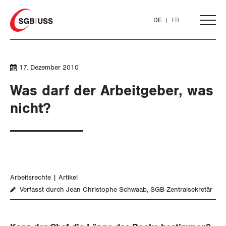
Home
DE
FR
AKTUELL
17. Dezember 2010
Was darf der Arbeitgeber, was
THEMEN
nicht?
ARBEIT
Löhne und Vertragspolitik
Arbeitsrechte
Artikel
Flankierende Massnahmen und
Verfasst durch Jean Christophe Schwaab, SGB-Zentralsekretär
Personenfreizügigkeit
Arbeitsrechte