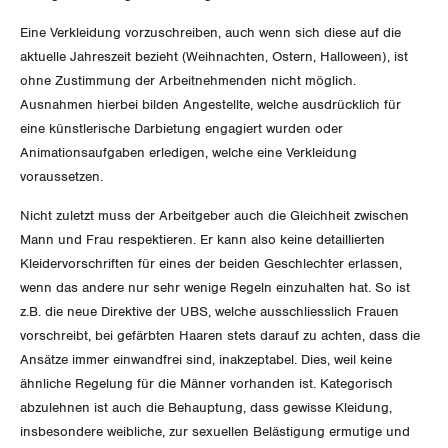
Nidwalden
Eine Verkleidung vorzuschreiben, auch wenn sich diese auf die
Obwalden
aktuelle Jahreszeit bezieht (Weihnachten, Ostern, Halloween), ist
ohne Zustimmung der Arbeitnehmenden nicht möglich.
Schaffhausen
Ausnahmen hierbei bilden Angestellte, welche ausdrücklich für
eine künstlerische Darbietung engagiert wurden oder
Schwyz
Animationsaufgaben erledigen, welche eine Verkleidung
voraussetzen.
St. Gallen-Appenzell
Nicht zuletzt muss der Arbeitgeber auch die Gleichheit zwischen
Solothurn
Mann und Frau respektieren. Er kann also keine detaillierten
Kleidervorschriften für eines der beiden Geschlechter erlassen,
Tessin
wenn das andere nur sehr wenige Regeln einzuhalten hat. So ist
z.B. die neue Direktive der UBS, welche ausschliesslich Frauen
Thurgau
vorschreibt, bei gefärbten Haaren stets darauf zu achten, dass die
Ansätze immer einwandfrei sind, inakzeptabel. Dies, weil keine
Uri
ähnliche Regelung für die Männer vorhanden ist. Kategorisch
abzulehnen ist auch die Behauptung, dass gewisse Kleidung,
Waadt
insbesondere weibliche, zur sexuellen Belästigung ermutige und