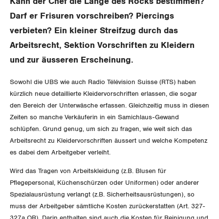
Kann der Chef die Länge des Rocks bestimmen?
Gewerkschaftsrechte
Darf er Frisuren vorschreiben? Piercings
verbieten? Ein kleiner Streifzug durch das
Arbeitssicherheit und Gesundheitsschutz
Arbeitsrecht, Sektion Vorschriften zu Kleidern
und zur äusseren Erscheinung.
WIRTSCHAFT
Sowohl die UBS wie auch Radio Télévision Suisse (RTS) haben
SOZIALPOLITIK
kürzlich neue detaillierte Kleidervorschriften erlassen, die sogar
Finanzen und Steuerpolitik
den Bereich der Unterwäsche erfassen. Gleichzeitig muss in diesen
CORONA-VIRUS
Zeiten so manche Verkäuferin in ein Samichlaus-Gewand
Geld und Währung
AHV
schlüpfen. Grund genug, um sich zu fragen, wie weit sich das
SERVICE PUBLIC
Arbeitsrecht zu Kleidervorschriften äussert und welche Kompetenz
Aussenwirtschaft
Berufliche Vorsorge
es dabei dem Arbeitgeber verleiht.
GLEICHSTELLUNG
Verteilung
Arbeitslosenversicherung
Verkehr
Wird das Tragen von Arbeitskleidung (z.B. Blusen für
Pflegepersonal, Küchenschürzen oder Uniformen) oder anderer
BILDUNG & JUGEND
Überbrückungsleistung
Post
Gleichstellung von Frauen und Männern
Spezialausrüstung verlangt (z.B. Sicherheitsausrüstungen), so
muss der Arbeitgeber sämtliche Kosten zurückerstatten (Art. 327-
MIGRATION
Ergänzungsleistungen
Energie und Umwelt
Gleichstellung von LGBTI
327a OR). Darin enthalten sind auch die Kosten für Reinigung und