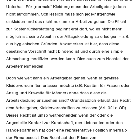
Unterhalt. Für „normale“ Kleidung muss der Arbeitgeber jedoch
Invalidenversicherung
GEWERKSCHAFTSPOLITIK
Kommunikation und Medien
nicht aufkommen. Schliesslich muss sich jede/r irgendwie
einkleiden und das nicht nur um zur Arbeit zu gehen. Die Pflicht
Unfallversicherung
International
zur Kostenrückerstattung beginnt erst dort, wo es nicht mehr
SERVICE
möglich ist, seine Arbeit in der Alltagskleidung zu erledigen – z.B.
Gesundheit
Schweiz
aus hygienischen Gründen. Anzumerken ist hier, dass diese
DER SGB
gesetzliche Vorschrift nicht bindend ist und durch eine simple
GEWERKSCHAFTSMITGLIED WERDEN
Landesstreik
Abmachung modifiziert werden kann. Dies auch zum Nachteil der
LOHNRECHNER
Arbeiternehmenden.
Medien
WIR ÜBER UNS
Doch wie weit kann ein Arbeitgeber gehen, wenn er gewisse
WEITERBILDUNG
GREMIEN
Kleidervorschriften erlassen möchte (z.B. Kostüm für Frauen oder
Publikationen
Anzug und Krawatte für Männer) ohne dass diese als
NEWSLETTER
ZENTRALSEKRETARIAT
Arbeitskleidung anzusehen sind? Grundsätzlich erlaubt das Recht
Vorstand
Blog
Artikel
dem Arbeitgeber, Kleidervorschriften zu erlassen (Art. 321d OR).
BROSCHÜREN/BÜCHER
KANTONALE BÜNDE
Dieses Recht ist umso weitreichender, wenn der oder die
Präsidialausschuss
Medienmitteilungen
Kontakt
Angestellte Kontakt zur Kundschaft, den Lieferanten oder den
Blog Daniel Lampart
Bestellformular
Handelspartnern hat oder eine repräsentative Position innerhalb
ANGESCHLOSSENE VERBÄNDE
Feministische Kommission
Aargau
Dossier
der Firma besetzt. Das Recht auf den Erlass von