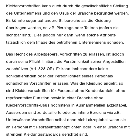
Der Europa-Blog
Kleidervorschriften kann auch durch die gesellschaftliche Stellung
OFFENE STELLEN
Jugendkommission
Beide Basel
Vernehmlassungen
des Unternehmens und den Usus der Branche begründet werden.
Es könnte sogar auf andere Stilbereiche als die Kleidung
AGENDA
Migrationskommission
Bern
Bücher/Broschüren
übertragen werden, so z.B. Piercings oder Tattoos (sofern sie
sichtbar sind). Dies jedoch nur dann, wenn solche Attribute
Queer-Kommission
Freiburg
tatsächlich dem Image des betroffenen Unternehmens schaden.
Rentner:innen-Kommission
Genf
Das Recht des Arbeitgebers, Vorschriften zu erlassen, ist jedoch
durch seine Pflicht limitiert, die Persönlichkeit seiner Angestellten
Glarus
zu schützen (Art. 328 OR). Er kann insbesondere keine
schikanierenden oder der Persönlichkeit seines Personals
Graubünden
schädlichen Vorschriften erlassen. Was die Kleidung angeht, so
sind Kleidervorschriften für Personal ohne Kundenkontakt, ohne
Jura
repräsentative Funktion sowie in einer Branche ohne
Kleidervorschrifts-Usus höchstens in Ausnahmefällen akzeptabel.
Luzern
Ausserdem sind zu detaillierte oder zu intime Bereiche wie z.B.
Unterwäsche-Vorschriften selbst dann nicht akzeptabel, wenn sie
Neuenburg
an Personal mit Repräsentationspflichten oder in einer Branche mit
strengen Kleidungsstandards gerichtet sind.