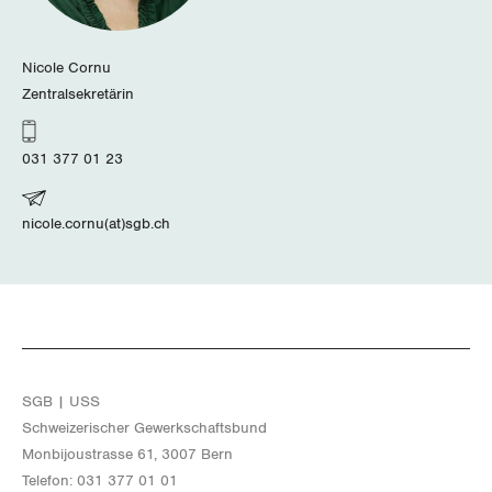
Nicole Cornu
Zentralsekretärin
031 377 01 23
nicole.cornu(at)sgb.ch
SGB | USS
Schwei­ze­ri­scher Ge­werk­schafts­bund
Mon­bi­joustras­se 61, 3007 Bern
Te­le­fon: 031 377 01 01