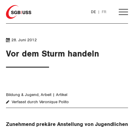
Home
DE
FR
AKTUELL
28. Juni 2012
Vor dem Sturm handeln
THEMEN
ARBEIT
Löhne und Vertragspolitik
Bildung & Jugend
Arbeit
Artikel
Verfasst durch Véronique Polito
Flankierende Massnahmen und
Personenfreizügigkeit
Zunehmend prekäre Anstellung von Jugendlichen
Arbeitsrechte