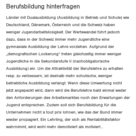
Der Europa-Blog
Berufsbildung hinterfragen
OFFENE STELLEN
Jugendkommission
Beide Basel
Vernehmlassungen
Länder mit Dualausbildung (Ausbildung in Betrieb und Schule) wie
AGENDA
Migrationskommission
Bern
Deutschland, Dänemark, Österreich und die Schweiz haben
Bücher/Broschüren
weniger Jugendarbeitslosigkeit. Der Wertewandel führt jedoch
Queer-Kommission
Freiburg
dazu, dass in der Schweiz immer mehr Jugendliche eine
gymnasiale Ausbildung der Lehre vorziehen. Aufgrund der
Rentner:innen-Kommission
Genf
„demografischen Lockerung“ treten gleichzeitig immer weniger
Jugendliche in die Sekundarstufe II (nachobligatorische
Glarus
Ausbildung) ein. Um die Attraktivität der Berufslehre zu erhalten
resp. zu verbessern, ist deshalb mehr schulische, weniger
Graubünden
betriebliche Ausbildung verlangt. Wenn diese Umwertung nicht
jetzt angepackt wird, dann wird die Berufslehre bald einmal weder
Jura
den Anforderungen des Arbeitsmarktes noch den Erwartungen der
Jugend entsprechen. Zudem soll sich Berufsbildung für die
Luzern
Unternehmen nicht à tout prix lohnen, wie das der Bund immer
wieder propagiert. Ein Lehrling, der sich als Rentabilitätsfaktor
Neuenburg
wahrnimmt, wird wohl mehr demotiviert als motiviert…