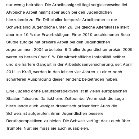
nur wenig betroffen. Die Arbeitslosigkeit liegt vergleichsweise tief.
Invalidenversicherung
GEWERKSCHAFTSPOLITIK
Kommunikation und Medien
Atypische Arbeit nimmt aber auch bei den Jugendlichen
hierzulande zu. Ein Drittel aller temporär Arbeitenden in der
Unfallversicherung
Schweiz sind Jugendliche unter 26. Die gleiche Altersklasse stellt
International
SERVICE
aber nur 10 % der Erwerbstätigen. Einer 2010 erschienenen Seco-
Gesundheit
Studie zufolge hat prekäre Arbeit bei den Jugendlichen
Schweiz
DER SGB
zugenommen. 2004 arbeiteten 6 % aller Jugendlichen prekär, 2008
GEWERKSCHAFTSMITGLIED WERDEN
Landesstreik
waren es bereits über 9 %. Die wirtschaftliche Instabilität seither
und die härtere Gangart in der Arbeitslosenversicherung, seit April
LOHNRECHNER
Medien
WIR ÜBER UNS
2011 in Kraft, werden in den letzten vier Jahren zu einer noch
schärferen Ausprägung dieser Tendenz beigetragen haben.
WEITERBILDUNG
GREMIEN
Publikationen
Eine Jugend ohne Berufsperspektiven ist in vielen europäischen
NEWSLETTER
Staaten Tatsache. Da tickt eine Zeitbombe. Wenn sich die Lage
ZENTRALSEKRETARIAT
Vorstand
Blog
hierzulande auch weniger dramatisch präsentiert: Auch die
Artikel
BROSCHÜREN/BÜCHER
Schweiz ist aufgerufen, ihren Jugendlichen bessere
KANTONALE BÜNDE
Präsidialausschuss
Berufsperspektiven zu bieten. Die Schweiz verfügt dazu auch über
Medienmitteilungen
Kontakt
Blog Daniel Lampart
Trümpfe. Nur: sie muss sie auch ausspielen.
Bestellformular
ANGESCHLOSSENE VERBÄNDE
Feministische Kommission
Aargau
Dossier