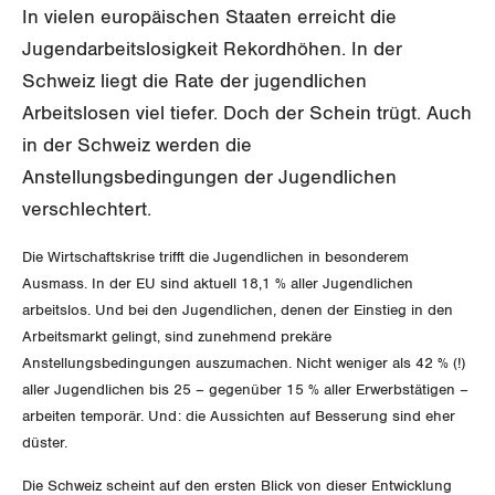
In vielen europäischen Staaten erreicht die
Gewerkschaftsrechte
Jugendarbeitslosigkeit Rekordhöhen. In der
Arbeitssicherheit und Gesundheitsschutz
Schweiz liegt die Rate der jugendlichen
Arbeitslosen viel tiefer. Doch der Schein trügt. Auch
in der Schweiz werden die
WIRTSCHAFT
Anstellungsbedingungen der Jugendlichen
SOZIALPOLITIK
verschlechtert.
Finanzen und Steuerpolitik
Die Wirtschaftskrise trifft die Jugendlichen in besonderem
CORONA-VIRUS
Geld und Währung
AHV
Ausmass. In der EU sind aktuell 18,1 % aller Jugendlichen
arbeitslos. Und bei den Jugendlichen, denen der Einstieg in den
SERVICE PUBLIC
Aussenwirtschaft
Berufliche Vorsorge
Arbeitsmarkt gelingt, sind zunehmend prekäre
Anstellungsbedingungen auszumachen. Nicht weniger als 42 % (!)
GLEICHSTELLUNG
Verteilung
Arbeitslosenversicherung
Verkehr
aller Jugendlichen bis 25 – gegenüber 15 % aller Erwerbstätigen –
arbeiten temporär. Und: die Aussichten auf Besserung sind eher
BILDUNG & JUGEND
Überbrückungsleistung
Post
Gleichstellung von Frauen und Männern
düster.
MIGRATION
Ergänzungsleistungen
Energie und Umwelt
Die Schweiz scheint auf den ersten Blick von dieser Entwicklung
Gleichstellung von LGBTI