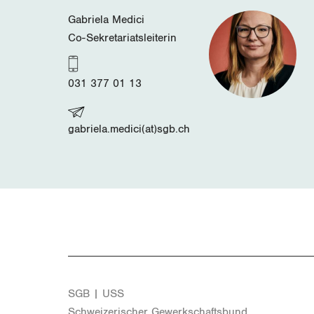
Gabriela Medici
Co-Sekretariatsleiterin
031 377 01 13
gabriela.medici(at)sgb.ch
SGB | USS
Schwei­ze­ri­scher Ge­werk­schafts­bund