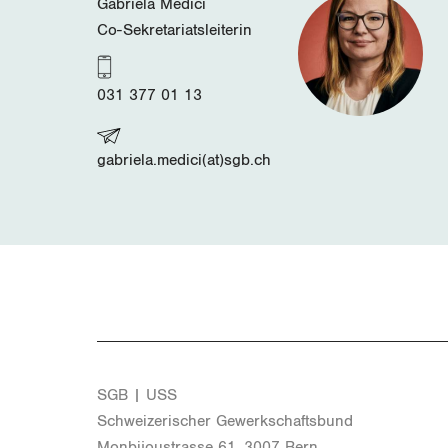
Gabriela Medici
Co-Sekretariatsleiterin
031 377 01 13
gabriela.medici(at)sgb.ch
SGB | USS
Schwei­ze­ri­scher Ge­werk­schafts­bund
Mon­bi­joustras­se 61, 3007 Bern