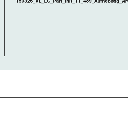
150326_VL_LC_Parl_init_11_489_Aufhebung_Ar