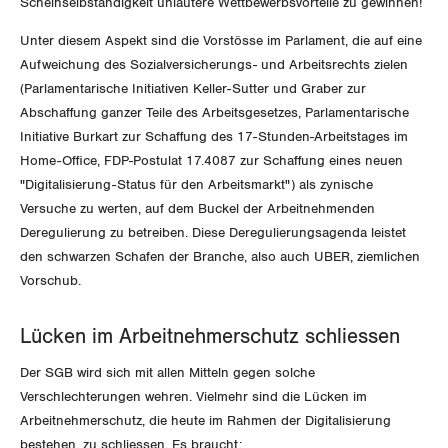
Scheinselbständigkeit unlautere Wettbewerbsvorteile zu gewinnen!
Der Europa-Blog
OFFENE STELLEN
Jugendkommission
Beide Basel
Vernehmlassungen
Unter diesem Aspekt sind die Vorstösse im Parlament, die auf eine
Aufweichung des Sozialversicherungs- und Arbeitsrechts zielen
AGENDA
Migrationskommission
Bern
Bücher/Broschüren
(Parlamentarische Initiativen Keller-Sutter und Graber zur
Abschaffung ganzer Teile des Arbeitsgesetzes, Parlamentarische
Queer-Kommission
Freiburg
Initiative Burkart zur Schaffung des 17-Stunden-Arbeitstages im
Home-Office, FDP-Postulat 17.4087 zur Schaffung eines neuen
Rentner:innen-Kommission
Genf
"Digitalisierung-Status für den Arbeitsmarkt") als zynische
Versuche zu werten, auf dem Buckel der Arbeitnehmenden
Glarus
Deregulierung zu betreiben. Diese Deregulierungsagenda leistet
den schwarzen Schafen der Branche, also auch UBER, ziemlichen
Graubünden
Vorschub.
Jura
Lücken im Arbeitnehmerschutz schliessen
Luzern
Der SGB wird sich mit allen Mitteln gegen solche
Verschlechterungen wehren. Vielmehr sind die Lücken im
Neuenburg
Arbeitnehmerschutz, die heute im Rahmen der Digitalisierung
bestehen, zu schliessen. Es braucht: