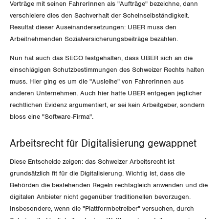
Verträge mit seinen FahrerInnen als "Aufträge" bezeichne, dann
Invalidenversicherung
GEWERKSCHAFTSPOLITIK
verschleiere dies den Sachverhalt der Scheinselbständigkeit.
Kommunikation und Medien
Resultat dieser Auseinandersetzungen: UBER muss den
Unfallversicherung
Arbeitnehmenden Sozialversicherungsbeiträge bezahlen.
International
SERVICE
Nun hat auch das SECO festgehalten, dass UBER sich an die
Gesundheit
Schweiz
einschlägigen Schutzbestimmungen des Schweizer Rechts halten
DER SGB
GEWERKSCHAFTSMITGLIED WERDEN
muss. Hier ging es um die "Ausleihe" von FahrerInnen aus
Landesstreik
anderen Unternehmen. Auch hier hatte UBER entgegen jeglicher
LOHNRECHNER
rechtlichen Evidenz argumentiert, er sei kein Arbeitgeber, sondern
Medien
WIR ÜBER UNS
bloss eine "Software-Firma".
WEITERBILDUNG
GREMIEN
Publikationen
Arbeitsrecht für Digitalisierung gewappnet
NEWSLETTER
ZENTRALSEKRETARIAT
Diese Entscheide zeigen: das Schweizer Arbeitsrecht ist
Vorstand
Blog
Artikel
grundsätzlich fit für die Digitalisierung. Wichtig ist, dass die
BROSCHÜREN/BÜCHER
KANTONALE BÜNDE
Behörden die bestehenden Regeln rechtsgleich anwenden und die
Präsidialausschuss
Medienmitteilungen
Kontakt
digitalen Anbieter nicht gegenüber traditionellen bevorzugen.
Blog Daniel Lampart
Bestellformular
ANGESCHLOSSENE VERBÄNDE
Insbesondere, wenn die "Plattformbetreiber" versuchen, durch
Feministische Kommission
Aargau
Dossier