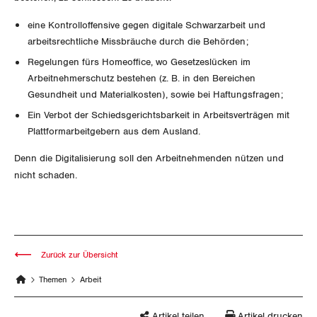
Nidwalden
eine Kontrolloffensive gegen digitale Schwarzarbeit und
Obwalden
arbeitsrechtliche Missbräuche durch die Behörden;
Regelungen fürs Homeoffice, wo Gesetzeslücken im
Schaffhausen
Arbeitnehmerschutz bestehen (z. B. in den Bereichen
Gesundheit und Materialkosten), sowie bei Haftungsfragen;
Schwyz
Ein Verbot der Schiedsgerichtsbarkeit in Arbeitsverträgen mit
Plattformarbeitgebern aus dem Ausland.
St. Gallen-Appenzell
Denn die Digitalisierung soll den Arbeitnehmenden nützen und
Solothurn
nicht schaden.
Tessin
Thurgau
Zurück zur Übersicht
Uri
Themen
Arbeit
Waadt
Artikel teilen
Artikel drucken