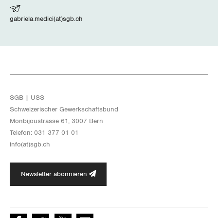
gabriela.medici(at)sgb.ch
SGB | USS
Schwei­ze­ri­scher Ge­werk­schafts­bund
Mon­bi­joustras­se 61, 3007 Bern
Te­le­fon: 031 377 01 01
info(at)​sgb.​ch
Newsletter abonnieren
Facebook
Twitter
Youtube
instagram