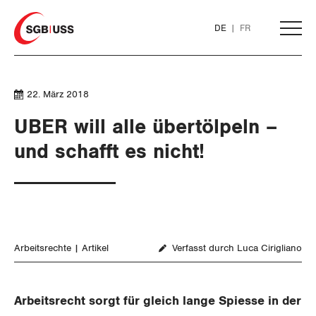
Home
DE
FR
AKTUELL
22. März 2018
UBER will alle übertölpeln –
THEMEN
und schafft es nicht!
ARBEIT
Löhne und Vertragspolitik
Arbeitsrechte
Artikel
Verfasst durch Luca Cirigliano
Flankierende Massnahmen und
Personenfreizügigkeit
Arbeitsrecht sorgt für gleich lange Spiesse in der
Arbeitsrechte