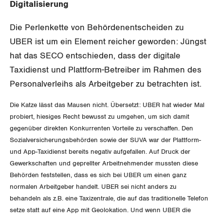
Digitalisierung
Gewerkschaftsrechte
Die Perlenkette von Behördenentscheiden zu
Arbeitssicherheit und Gesundheitsschutz
UBER ist um ein Element reicher geworden: Jüngst
hat das SECO entschieden, dass der digitale
WIRTSCHAFT
Taxidienst und Plattform-Betreiber im Rahmen des
Personalverleihs als Arbeitgeber zu betrachten ist.
SOZIALPOLITIK
Finanzen und Steuerpolitik
Die Katze lässt das Mausen nicht. Übersetzt: UBER hat wieder Mal
CORONA-VIRUS
probiert, hiesiges Recht bewusst zu umgehen, um sich damit
Geld und Währung
AHV
gegenüber direkten Konkurrenten Vorteile zu verschaffen. Den
SERVICE PUBLIC
Sozialversicherungsbehörden sowie der SUVA war der Plattform-
Aussenwirtschaft
Berufliche Vorsorge
und App-Taxidienst bereits negativ aufgefallen. Auf Druck der
GLEICHSTELLUNG
Verteilung
Gewerkschaften und geprellter Arbeitnehmender mussten diese
Arbeitslosenversicherung
Verkehr
Behörden feststellen, dass es sich bei UBER um einen ganz
BILDUNG & JUGEND
normalen Arbeitgeber handelt. UBER sei nicht anders zu
Überbrückungsleistung
Post
Gleichstellung von Frauen und Männern
behandeln als z.B. eine Taxizentrale, die auf das traditionelle Telefon
MIGRATION
setze statt auf eine App mit Geolokation. Und wenn UBER die
Ergänzungsleistungen
Energie und Umwelt
Gleichstellung von LGBTI