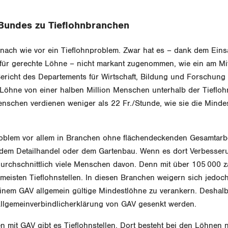
 Bundes zu Tieflohnbranchen
nach wie vor ein Tieflohnproblem. Zwar hat es – dank dem Eins
für gerechte Löhne – nicht markant zugenommen, wie ein am Mi
 Bericht des Departements für Wirtschaft, Bildung und Forschung 
 Löhne von einer halben Million Menschen unterhalb der Tieflo
schen verdienen weniger als 22 Fr./Stunde, wie sie die Mindest
roblem vor allem in Branchen ohne flächendeckenden Gesamtarbe
 dem Detailhandel oder dem Gartenbau. Wenn es dort Verbesseru
durchschnittlich viele Menschen davon. Denn mit über 105 000 z
meisten Tieflohnstellen. In diesen Branchen weigern sich jedoch
 einem GAV allgemein gültige Mindestlöhne zu verankern. Deshal
Allgemeinverbindlicherklärung von GAV gesenkt werden.
 mit GAV gibt es Tieflohnstellen. Dort besteht bei den Löhnen 