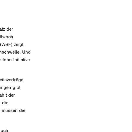
atz der
ttwoch
(WBF) zeigt.
hnschwelle. Und
lohn-Initiative
itsverträge
ngen gibt,
ählt der
 die
b müssen die
noch