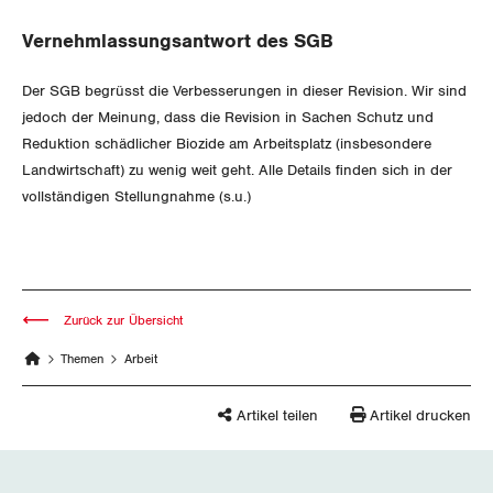
Gewerkschaftsrechte
Vernehmlassungsantwort des SGB
Arbeitssicherheit und Gesundheitsschutz
Der SGB begrüsst die Verbesserungen in dieser Revision. Wir sind
jedoch der Meinung, dass die Revision in Sachen Schutz und
Reduktion schädlicher Biozide am Arbeitsplatz (insbesondere
WIRTSCHAFT
Landwirtschaft) zu wenig weit geht. Alle Details finden sich in der
vollständigen Stellungnahme (s.u.)
SOZIALPOLITIK
Finanzen und Steuerpolitik
CORONA-VIRUS
Geld und Währung
AHV
SERVICE PUBLIC
Aussenwirtschaft
Berufliche Vorsorge
Zurück zur Übersicht
Themen
Arbeit
GLEICHSTELLUNG
Verteilung
Arbeitslosenversicherung
Verkehr
Artikel teilen
Artikel drucken
BILDUNG & JUGEND
Überbrückungsleistung
Post
Gleichstellung von Frauen und Männern
MIGRATION
Ergänzungsleistungen
Energie und Umwelt
Gleichstellung von LGBTI