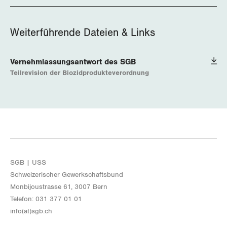
Der Europa-Blog
OFFENE STELLEN
Jugendkommission
Beide Basel
Vernehmlassungen
Weiterführende Dateien & Links
AGENDA
Migrationskommission
Bern
Bücher/Broschüren
Queer-Kommission
Vernehmlassungsantwort des SGB
Freiburg
Teilrevision der Biozidprodukteverordnung
Rentner:innen-Kommission
Genf
Glarus
Graubünden
Jura
SGB | USS
Schwei­ze­ri­scher Ge­werk­schafts­bund
Luzern
Mon­bi­joustras­se 61, 3007 Bern
Te­le­fon: 031 377 01 01
Neuenburg
info(at)​sgb.​ch