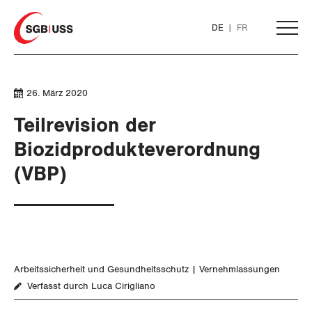
Home
DE
FR
AKTUELL
26. März 2020
Teilrevision der
THEMEN
Biozidprodukteverordnung
(VBP)
ARBEIT
Löhne und Vertragspolitik
Flankierende Massnahmen und
Personenfreizügigkeit
Arbeitssicherheit und Gesundheitsschutz
Vernehmlassungen
Verfasst durch Luca Cirigliano
Arbeitsrechte