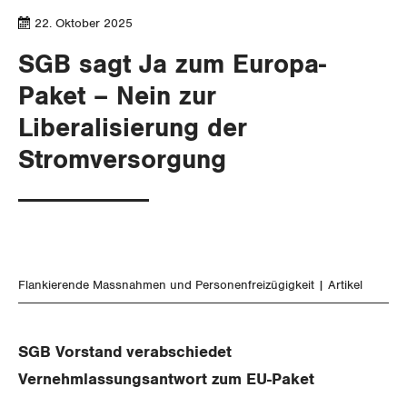
Gewerkschaftsrechte
22. Oktober 2025
SGB sagt Ja zum Europa-
Arbeitssicherheit und Gesundheitsschutz
Paket – Nein zur
Liberalisierung der
WIRTSCHAFT
Stromversorgung
SOZIALPOLITIK
Finanzen und Steuerpolitik
CORONA-VIRUS
Geld und Währung
AHV
SERVICE PUBLIC
Aussenwirtschaft
Berufliche Vorsorge
Flankierende Massnahmen und Personenfreizügigkeit
Artikel
GLEICHSTELLUNG
Verteilung
Arbeitslosenversicherung
Verkehr
BILDUNG & JUGEND
Überbrückungsleistung
SGB Vorstand verabschiedet
Post
Gleichstellung von Frauen und Männern
Vernehmlassungsantwort zum EU-Paket
MIGRATION
Ergänzungsleistungen
Energie und Umwelt
Gleichstellung von LGBTI