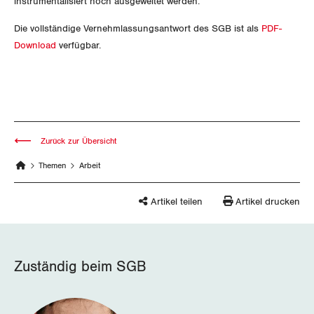
instrumentalisiert noch ausgeweitet werden.
Nidwalden
Die vollständige Vernehmlassungsantwort des SGB ist als
PDF-
Obwalden
Download
verfügbar.
Schaffhausen
Schwyz
St. Gallen-Appenzell
Zurück zur Übersicht
Themen
Arbeit
Solothurn
Tessin
Artikel teilen
Artikel drucken
Thurgau
Zuständig beim SGB
Uri
Waadt