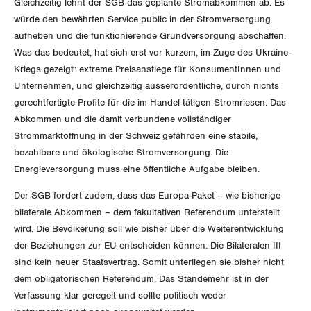
Gleichzeitig lehnt der SGB das geplante Stromabkommen ab. Es
Der Europa-Blog
OFFENE STELLEN
Jugendkommission
würde den bewährten Service public in der Stromversorgung
Beide Basel
Vernehmlassungen
aufheben und die funktionierende Grundversorgung abschaffen.
AGENDA
Migrationskommission
Was das bedeutet, hat sich erst vor kurzem, im Zuge des Ukraine-
Bern
Bücher/Broschüren
Kriegs gezeigt: extreme Preisanstiege für KonsumentInnen und
Queer-Kommission
Freiburg
Unternehmen, und gleichzeitig ausserordentliche, durch nichts
gerechtfertigte Profite für die im Handel tätigen Stromriesen. Das
Rentner:innen-Kommission
Genf
Abkommen und die damit verbundene vollständiger
Strommarktöffnung in der Schweiz gefährden eine stabile,
Glarus
bezahlbare und ökologische Stromversorgung. Die
Energieversorgung muss eine öffentliche Aufgabe bleiben.
Graubünden
Der SGB fordert zudem, dass das Europa-Paket – wie bisherige
bilaterale Abkommen – dem fakultativen Referendum unterstellt
Jura
wird. Die Bevölkerung soll wie bisher über die Weiterentwicklung
der Beziehungen zur EU entscheiden können. Die Bilateralen III
Luzern
sind kein neuer Staatsvertrag. Somit unterliegen sie bisher nicht
dem obligatorischen Referendum. Das Ständemehr ist in der
Neuenburg
Verfassung klar geregelt und sollte politisch weder