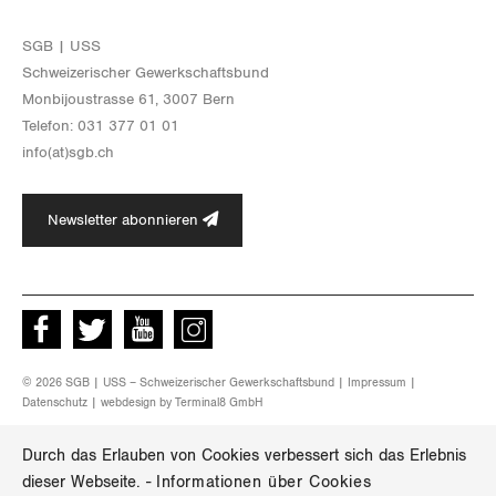
SGB | USS
Schwei­ze­ri­scher Ge­werk­schafts­bund
Mon­bi­joustras­se 61, 3007 Bern
Te­le­fon: 031 377 01 01
info(at)​sgb.​ch
Newsletter abonnieren
Facebook
Twitter
Youtube
instagram
© 2026 SGB | USS – Schweizerischer Gewerkschaftsbund |
Impressum
|
Datenschutz
| webdesign by
Terminal8 GmbH
Durch das Erlauben von Cookies verbessert sich das Erlebnis
dieser Webseite.
-
Informationen über Cookies