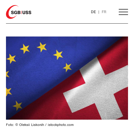
Home
DE
FR
AKTUELL
THEMEN
ARBEIT
Löhne und Vertragspolitik
Flankierende Massnahmen und
Personenfreizügigkeit
Foto: © Oleksii Liskonih / istockphoto.com
Arbeitsrechte