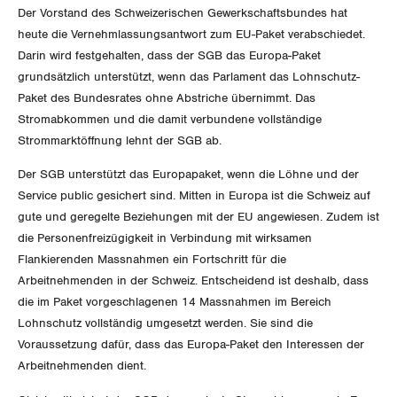
Der Vorstand des Schweizerischen Gewerkschaftsbundes hat
Invalidenversicherung
GEWERKSCHAFTSPOLITIK
Kommunikation und Medien
heute die Vernehmlassungsantwort zum EU-Paket verabschiedet.
Darin wird festgehalten, dass der SGB das Europa-Paket
Unfallversicherung
grundsätzlich unterstützt, wenn das Parlament das Lohnschutz-
International
SERVICE
Paket des Bundesrates ohne Abstriche übernimmt. Das
Gesundheit
Stromabkommen und die damit verbundene vollständige
Schweiz
DER SGB
Strommarktöffnung lehnt der SGB ab.
GEWERKSCHAFTSMITGLIED WERDEN
Landesstreik
Der SGB unterstützt das Europapaket, wenn die Löhne und der
LOHNRECHNER
Medien
Service public gesichert sind. Mitten in Europa ist die Schweiz auf
WIR ÜBER UNS
gute und geregelte Beziehungen mit der EU angewiesen. Zudem ist
WEITERBILDUNG
die Personenfreizügigkeit in Verbindung mit wirksamen
GREMIEN
Publikationen
Flankierenden Massnahmen ein Fortschritt für die
NEWSLETTER
Arbeitnehmenden in der Schweiz. Entscheidend ist deshalb, dass
ZENTRALSEKRETARIAT
Vorstand
Blog
die im Paket vorgeschlagenen 14 Massnahmen im Bereich
Artikel
BROSCHÜREN/BÜCHER
Lohnschutz vollständig umgesetzt werden. Sie sind die
KANTONALE BÜNDE
Präsidialausschuss
Voraussetzung dafür, dass das Europa-Paket den Interessen der
Medienmitteilungen
Kontakt
Blog Daniel Lampart
Arbeitnehmenden dient.
Bestellformular
ANGESCHLOSSENE VERBÄNDE
Feministische Kommission
Aargau
Dossier