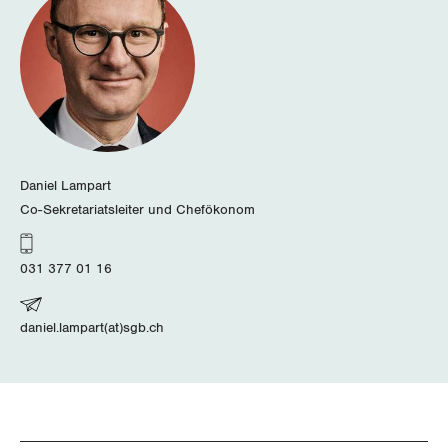
Wallis
Zug
Zürich
Daniel Lampart
Co-Sekretariatsleiter und Chefökonom
031 377 01 16
daniel.lampart(at)sgb.ch