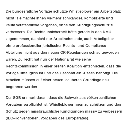
Invalidenversicherung
GEWERKSCHAFTSPOLITIK
Kommunikation und Medien
Die bundesrätliche Vorlage schützte Whistleblower am Arbeitsplatz
nicht: sie machte ihnen vielmehr schikanöse, komplizierte und
Unfallversicherung
kaum verständliche Vorgaben, ohne den Kündigungsschutz zu
International
SERVICE
verbessern. Die Rechtsunsicherheit hätte gerade in den KMU
Gesundheit
zugenommen, da nicht nur Arbeitnehmende, auch Arbeitgeber
Schweiz
DER SGB
ohne professioneller juristischer Rechts- und Compliance-
GEWERKSCHAFTSMITGLIED WERDEN
Landesstreik
Abteilung nicht aus den neuen OR-Regelungen schlau geworden
wären. Zu recht hat nun der Nationalrat wie seine
LOHNRECHNER
Medien
WIR ÜBER UNS
Rechtskommission in einer breiten Koalition entschieden, dass die
Vorlage untauglich ist und das Geschäft ein «Reset» benötigt. Die
WEITERBILDUNG
GREMIEN
Publikationen
Arbeiten müssen auf einer neuen, sauberen Grundlage neu
begonnen werden.
NEWSLETTER
ZENTRALSEKRETARIAT
Vorstand
Blog
Der SGB erinnert daran, dass die Schweiz aus völkerrechtlichen
Artikel
BROSCHÜREN/BÜCHER
Vorgaben verpflichtet ist, WhistleblowerInnen zu schützen und den
KANTONALE BÜNDE
Präsidialausschuss
Schutz gegen missbräuchliche Kündigungen massiv zu verbessern
Medienmitteilungen
Kontakt
Blog Daniel Lampart
(ILO-Konventionen, Vorgaben des Europarates).
Bestellformular
ANGESCHLOSSENE VERBÄNDE
Feministische Kommission
Aargau
Dossier