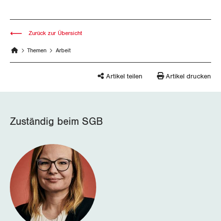
Nidwalden
Obwalden
Zurück zur Übersicht
Schaffhausen
Themen
Arbeit
Schwyz
Artikel teilen
Artikel drucken
St. Gallen-Appenzell
Solothurn
Zuständig beim SGB
Tessin
Thurgau
Uri
Waadt