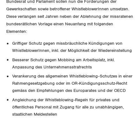
Der Europa-Blog
Bundesrat und Parlament sollen nun die Forderungen der
OFFENE STELLEN
Jugendkommission
Gewerkschaften sowie betroffener WhistleblowerInnen umsetzen.
Beide Basel
Vernehmlassungen
Diese verlangen seit Jahren neben der Ablehnung der missratenen
AGENDA
Migrationskommission
Bern
bundesrätlichen Vorlage einen Neuanfang mit folgenden
Bücher/Broschüren
Elementen:
Queer-Kommission
Freiburg
Griffiger Schutz gegen missbräuchliche Kündigungen von
WhistleblowerInnen, inkl. der Möglichkeit der Wiedereinstellung
Rentner:innen-Kommission
Genf
Besserer Schutz gegen Mobbing am Arbeitsplatz, inkl.
Anpassung des Unternehmensstrafrechts
Glarus
Verankerung des allgemeinen Whistleblowing-Schutzes in einer
Graubünden
Rahmengesetzgebung oder im OR-Kündigungsschutz-Recht
gemäss den Empfehlungen des Europarates und der OECD
Jura
Angleichung der Whistleblowing-Regeln für privates und
öffentliches Personal mit Zugang für alle zu unabhängigen,
Luzern
staatlichen Meldestellen
Neuenburg