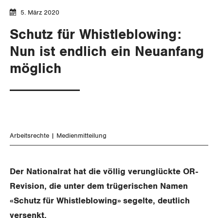
Gewerkschaftsrechte
5. März 2020
Schutz für Whistleblowing:
Arbeitssicherheit und Gesundheitsschutz
Nun ist endlich ein Neuanfang
möglich
WIRTSCHAFT
SOZIALPOLITIK
Finanzen und Steuerpolitik
CORONA-VIRUS
Geld und Währung
AHV
Arbeitsrechte
Medienmitteilung
SERVICE PUBLIC
Aussenwirtschaft
Berufliche Vorsorge
GLEICHSTELLUNG
Verteilung
Arbeitslosenversicherung
Verkehr
Der Nationalrat hat die völlig verunglückte OR-
Revision, die unter dem trügerischen Namen
BILDUNG & JUGEND
Überbrückungsleistung
Post
Gleichstellung von Frauen und Männern
«Schutz für Whistleblowing» segelte, deutlich
MIGRATION
Ergänzungsleistungen
Energie und Umwelt
Gleichstellung von LGBTI
versenkt.