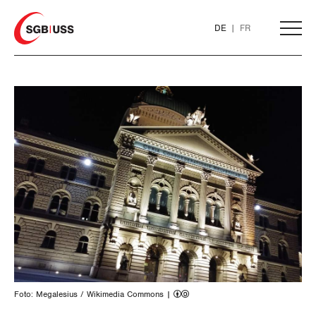
Home
DE
FR
AKTUELL
THEMEN
ARBEIT
Löhne und Vertragspolitik
Flankierende Massnahmen und
Personenfreizügigkeit
Foto: Megalesius / Wikimedia Commons |
Arbeitsrechte