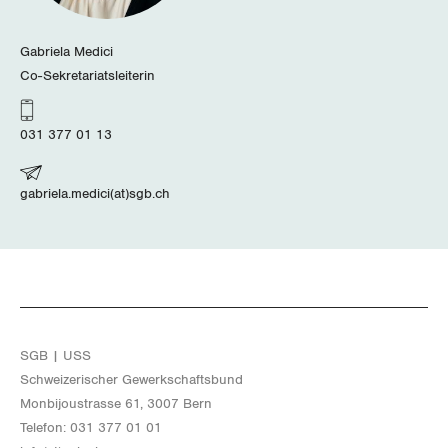
Wallis
Gabriela Medici
Zug
Co-Sekretariatsleiterin
Zürich
031 377 01 13
gabriela.medici(at)sgb.ch
SGB | USS
Schwei­ze­ri­scher Ge­werk­schafts­bund
Mon­bi­joustras­se 61, 3007 Bern
Te­le­fon: 031 377 01 01