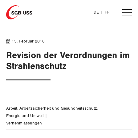
Home
DE
FR
AKTUELL
15. Februar 2016
Revision der Verordnungen im
THEMEN
Strahlenschutz
ARBEIT
Löhne und Vertragspolitik
Arbeit
Arbeitssicherheit und Gesundheitsschutz
Flankierende Massnahmen und
Energie und Umwelt
Personenfreizügigkeit
Vernehmlassungen
Arbeitsrechte