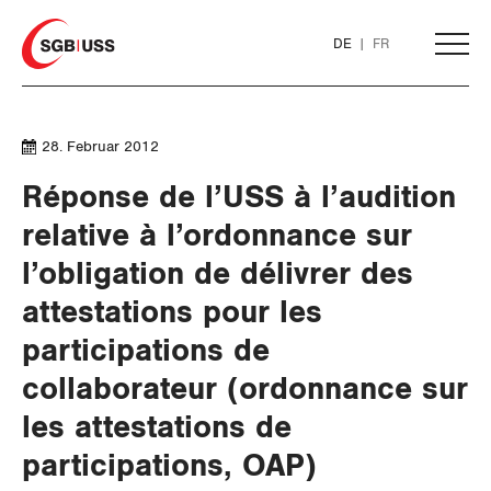
Home
DE
FR
AKTUELL
28. Februar 2012
Réponse de l’USS à l’audition
THEMEN
relative à l’ordonnance sur
l’obligation de délivrer des
ARBEIT
attestations pour les
Löhne und Vertragspolitik
participations de
collaborateur (ordonnance sur
Flankierende Massnahmen und
Personenfreizügigkeit
les attestations de
participations, OAP)
Arbeitsrechte