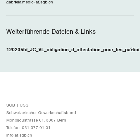
Der Europa-Blog
gabriela.medici(at)sgb.ch
OFFENE STELLEN
Jugendkommission
Beide Basel
Vernehmlassungen
AGENDA
Migrationskommission
Bern
Bücher/Broschüren
Weiterführende Dateien & Links
Queer-Kommission
Freiburg
120205fd_JC_VL_obligation_d_attestation_pour_les_partici
Rentner:innen-Kommission
Genf
Glarus
Graubünden
Jura
SGB | USS
Luzern
Schwei­ze­ri­scher Ge­werk­schafts­bund
Mon­bi­joustras­se 61, 3007 Bern
Neuenburg
Te­le­fon: 031 377 01 01
info(at)​sgb.​ch