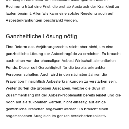
Der Europa-Blog
OFFENE STELLEN
Rechnung trägt eine Frist, die erst ab Ausbruch der Krankheit zu
Jugendkommission
Beide Basel
Vernehmlassungen
laufen beginnt. Allenfalls kann eine solche Regelung auch auf
AGENDA
Asbesterkrankungen beschränkt werden.
Migrationskommission
Bern
Bücher/Broschüren
Queer-Kommission
Freiburg
Ganzheitliche Lösung nötig
Eine Reform des Verjährungsrechts reicht aber nicht, um eine
Rentner:innen-Kommission
Genf
ganzheitliche Lösung der Asbesttragöde zu erreichen. Es braucht
auch einen von der ehemaligen Asbest-Wirtschaft alimentierten
Glarus
Fonds. Dieser soll Gerechtigkeit für die bereits erkrankten
Personen schaffen. Auch wird in den nächsten Jahren die
Graubünden
Prävention hinsichtlich Asbesterkrankungen zu verstärken sein.
Weiter dürfen die grossen Ausgaben, welche die Suva im
Jura
Zusammenhang mit der Asbest-Problematik bereits leistet und die
noch auf sie zukommen werden, nicht einseitig auf einige
Luzern
gewerbliche Branchen abgewälzt werden: Es braucht einen
angemessenen Ausgleich im ganzen Versichertenkollektiv.
Neuenburg