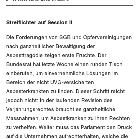
Gewerkschaftsrechte
Streiflichter auf Session II
Arbeitssicherheit und Gesundheitsschutz
Die Forderungen von SGB und Opfervereinigungen
WIRTSCHAFT
nach ganzheitlicher Bewältigung der
Asbesttragödie zeigen erste Früchte. Der
SOZIALPOLITIK
Finanzen und Steuerpolitik
Bundesrat hat letzte Woche einen runden Tisch
CORONA-VIRUS
einberufen, um einvernehmliche Lösungen im
Geld und Währung
AHV
Bereich der nicht UVG-versicherten
SERVICE PUBLIC
Aussenwirtschaft
Berufliche Vorsorge
Asbesterkrankten zu finden. Dieser Schritt reicht
jedoch nicht: In der laufenden Revision des
GLEICHSTELLUNG
Verteilung
Arbeitslosenversicherung
Verkehr
Verjährungsrechtes braucht es ganzheitliche
Massnahmen, um Asbestkranken zu ihren Rechten
BILDUNG & JUGEND
Überbrückungsleistung
Post
Gleichstellung von Frauen und Männern
zu verhelfen. Weiter muss das Parlament den Druck
MIGRATION
Ergänzungsleistungen
Energie und Umwelt
auf die Unternehmen aufrechterhalten, welche die
Gleichstellung von LGBTI