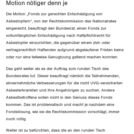
Nidwalden
Motion nötiger denn je
Die Motion „Fonds zur gerechten Entschädigung von
Obwalden
Asbestopfern“, von der Rechtskommission des Nationalrates
eingereicht, beauftragt den Bundesrat, einen Fonds zur
Schaffhausen
vollumfänglichen Entschädigung nach Haftpflichtrecht für
Asbestopfer einzurichten, die gegenüber einem zivil- oder
Schwyz
vertragsrechtlich Haftenden aufgrund abgelaufener Fristen keine
oder nur eine teilweise Genugtuung geltend machen konnten.
St. Gallen-Appenzell
Das geht weiter als es der Auftrag zum runden Tisch des
Solothurn
Bundesrates tut: Dieser beauftragt nämlich die Teilnehmenden,
einvernehmliche Verbesserungen für die nicht UVG-versicherten
Tessin
Asbesterkrankten und ihre Angehörigen zu suchen. Andere
Asbestbetroffene sollen nicht in den Genuss dieses Fonds
Thurgau
kommen. Das ist problematisch und macht je nachdem eine
Fondslösung, wie sie die Rechtskommission vorschlägt, immer
Uri
noch nötig.
Waadt
Weiter ist zu befürchten, dass die an den runden Tisch