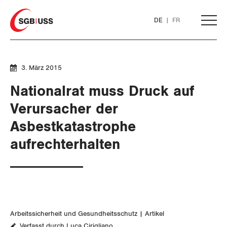
Home
DE
FR
AKTUELL
3. März 2015
Nationalrat muss Druck auf
THEMEN
Verursacher der
Asbestkatastrophe
ARBEIT
aufrechterhalten
Löhne und Vertragspolitik
Flankierende Massnahmen und
Personenfreizügigkeit
Arbeitssicherheit und Gesundheitsschutz
Artikel
Arbeitsrechte
Verfasst durch Luca Cirigliano