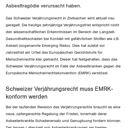
Asbesttragödie verursacht haben.
Invalidenversicherung
GEWERKSCHAFTSPOLITIK
Kommunikation und Medien
Das Schweizer Verjährungsrecht in Zivilsachen wird aktuell neu
Unfallversicherung
geregelt. Die heutige zehnjährige Verjährungsfrist entspricht nicht
International
SERVICE
den wissenschaftlichen Erkenntnissen im Bereich der Langzeit-
Gesundheit
Gesundheitsschäden bei Kontakt mit gefährlichen Stoffen wie z.B.
Schweiz
DER SGB
Asbest (sogenannte Emerging Risks). Dies hat zuletzt vor
GEWERKSCHAFTSMITGLIED WERDEN
Landesstreik
Jahresfrist ein Urteil des Europäischen Gerichtshofs für
Menschenrechte klar gemacht. Dieser hat festgehalten, dass das
LOHNRECHNER
Medien
WIR ÜBER UNS
Schweizer Verjährungsrecht im Falle der Asbestkranken gegen die
Europäische Menschenrechtskonvention (EMRK) verstösst.
WEITERBILDUNG
GREMIEN
Publikationen
NEWSLETTER
Schweizer Verjährungsrecht muss EMRK-
ZENTRALSEKRETARIAT
Vorstand
Blog
konform werden
Artikel
BROSCHÜREN/BÜCHER
KANTONALE BÜNDE
Bei der laufenden Revision des Verjährungsrechts braucht es eine
Präsidialausschuss
Medienmitteilungen
Kontakt
neue, opfergerechte Regelung der Fristen, innerhalb derer
Blog Daniel Lampart
Bestellformular
ANGESCHLOSSENE VERBÄNDE
Asbesterkrankte Schadenersatz und Genugtuung fordern können.
Feministische Kommission
Aargau
Dossier
Der langen Latenzzeit von Asbesterkrankungen am besten