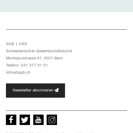
SGB | USS
Schwei­ze­ri­scher Ge­werk­schafts­bund
Mon­bi­joustras­se 61, 3007 Bern
Te­le­fon: 031 377 01 01
info(at)​sgb.​ch
Newsletter abonnieren
Facebook
Twitter
Youtube
instagram