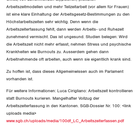
Der Europa-Blog
OFFENE STELLEN
Arbeitszeitmodellen und mehr Teilzeitarbeit (vor allem für Frauen)
Jugendkommission
Beide Basel
Vernehmlassungen
ist eine klare Einhaltung der Arbeitsgesetz-Bestimmungen zu den
AGENDA
Höchstarbeitszeiten sehr wichtig. Denn wenn die
Migrationskommission
Bern
Bücher/Broschüren
Arbeitszeiterfassung fehlt, dann werden Arbeits- und Ruhezeit
zunehmend vermischt. Das ist ungesund. Studien belegen: Wird
Queer-Kommission
Freiburg
die Arbeitszeit nicht mehr erfasst, nehmen Stress und psychische
Krankheiten wie Burnouts zu. Ausserdem gehen dann
Rentner:innen-Kommission
Genf
Arbeitnehmende oft arbeiten, auch wenn sie eigentlich krank sind.
Glarus
Zu hoffen ist, dass dieses Allgemeinwissen auch im Parlament
vorhanden ist.
Graubünden
Für weitere Informationen: Luca Cirigliano: Arbeitszeit kontrollieren
Jura
statt Burnouts kurieren. Mangelhafter Vollzug der
Arbeitszeiterfassung in den Kantonen. SGB-Dossier Nr. 100: <link
Luzern
uploads media>
www.sgb.ch/uploads/media/100df_LC_Arbeitszeiterfassen.pdf
Neuenburg