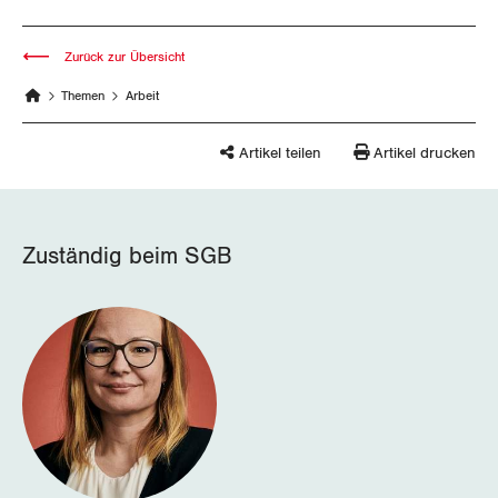
Nidwalden
Obwalden
Zurück zur Übersicht
Themen
Arbeit
Schaffhausen
Artikel teilen
Artikel drucken
Schwyz
St. Gallen-Appenzell
Zuständig beim SGB
Solothurn
Tessin
Thurgau
Uri
Waadt