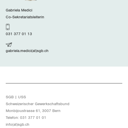
Wallis
Gabriela Medici
Co-Sekretariatsleiterin
Zug
Zürich
031 377 01 13
gabriela.medici(at)sgb.ch
SGB | USS
Schwei­ze­ri­scher Ge­werk­schafts­bund
Mon­bi­joustras­se 61, 3007 Bern
Te­le­fon: 031 377 01 01
info(at)​sgb.​ch