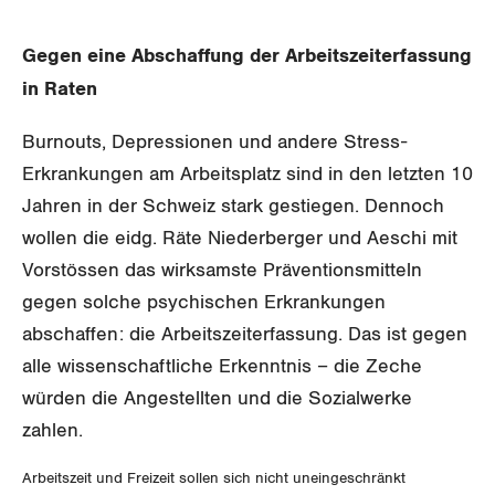
Gewerkschaftsrechte
Gegen eine Abschaffung der Arbeitszeiterfassung
Arbeitssicherheit und Gesundheitsschutz
in Raten
Burnouts, Depressionen und andere Stress-
WIRTSCHAFT
Erkrankungen am Arbeitsplatz sind in den letzten 10
Jahren in der Schweiz stark gestiegen. Dennoch
SOZIALPOLITIK
Finanzen und Steuerpolitik
wollen die eidg. Räte Niederberger und Aeschi mit
CORONA-VIRUS
Geld und Währung
Vorstössen das wirksamste Präventionsmitteln
AHV
gegen solche psychischen Erkrankungen
SERVICE PUBLIC
Aussenwirtschaft
Berufliche Vorsorge
abschaffen: die Arbeitszeiterfassung. Das ist gegen
alle wissenschaftliche Erkenntnis – die Zeche
GLEICHSTELLUNG
Verteilung
Arbeitslosenversicherung
Verkehr
würden die Angestellten und die Sozialwerke
BILDUNG & JUGEND
Überbrückungsleistung
zahlen.
Post
Gleichstellung von Frauen und Männern
MIGRATION
Ergänzungsleistungen
Arbeitszeit und Freizeit sollen sich nicht uneingeschränkt
Energie und Umwelt
Gleichstellung von LGBTI