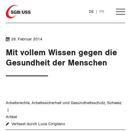
Home
DE
FR
AKTUELL
28. Februar 2014
Mit vollem Wissen gegen die
THEMEN
Gesundheit der Menschen
ARBEIT
Löhne und Vertragspolitik
Arbeitsrechte
Arbeitssicherheit und Gesundheitsschutz
Schweiz
Flankierende Massnahmen und
Personenfreizügigkeit
Artikel
Verfasst durch Luca Cirigliano
Arbeitsrechte