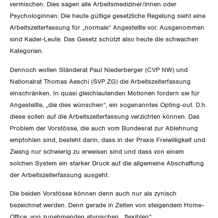
vermischen. Dies sagen alle Arbeitsmediziner/innen oder
Invalidenversicherung
GEWERKSCHAFTSPOLITIK
Psychologinnen. Die heute gültige gesetzliche Regelung sieht eine
Kommunikation und Medien
Arbeitszeiterfassung für „normale“ Angestellte vor. Ausgenommen
Unfallversicherung
sind Kader-Leute. Das Gesetz schützt also heute die schwachen
International
SERVICE
Kategorien.
Gesundheit
Schweiz
Dennoch wollen Ständerat Paul Niederberger (CVP NW) und
DER SGB
GEWERKSCHAFTSMITGLIED WERDEN
Nationalrat Thomas Aeschi (SVP ZG) die Arbeitszeiterfassung
Landesstreik
einschränken. In quasi gleichlautenden Motionen fordern sie für
LOHNRECHNER
Angestellte, „die dies wünschen“, ein sogenanntes Opting-out. D.h.
Medien
WIR ÜBER UNS
diese sollen auf die Arbeitszeiterfassung verzichten können. Das
WEITERBILDUNG
Problem der Vorstösse, die auch vom Bundesrat zur Ablehnung
GREMIEN
Publikationen
empfohlen sind, besteht darin, dass in der Praxis Freiwilligkeit und
NEWSLETTER
Zwang nur schwierig zu erweisen sind und dass von einem
ZENTRALSEKRETARIAT
Vorstand
solchen System ein starker Druck auf die allgemeine Abschaffung
Blog
Artikel
BROSCHÜREN/BÜCHER
der Arbeitszeiterfassung ausgeht.
KANTONALE BÜNDE
Präsidialausschuss
Medienmitteilungen
Kontakt
Die beiden Vorstösse können denn auch nur als zynisch
Blog Daniel Lampart
Bestellformular
ANGESCHLOSSENE VERBÄNDE
bezeichnet werden. Denn gerade in Zeiten von steigendem Home-
Feministische Kommission
Aargau
Dossier
Office, von zunehmenden atypischen, „flexiblen“