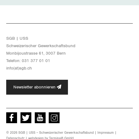
SGB | USS
Schwei­ze­ri­scher Ge­werk­schafts­bund
Mon­bi­joustras­se 61, 3007 Bern
Te­le­fon: 031 377 01 01
info(at)​sgb.​ch
Newsletter abonnieren
Facebook
Twitter
Youtube
instagram
© 2026 SGB | USS – Schweizerischer Gewerkschaftsbund |
Impressum
|
Datenschutz
| webdesign by
Terminal8 GmbH