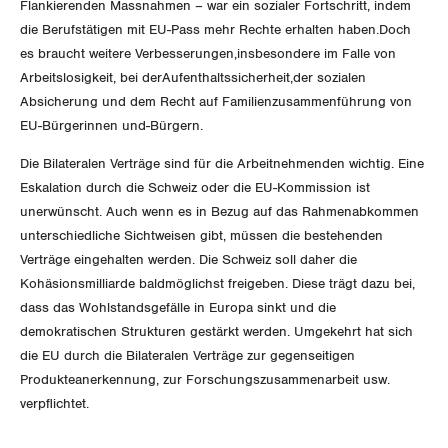
Nidwalden
Flankierenden Massnahmen – war ein sozialer Fortschritt, indem
die Berufstätigen mit EU-Pass mehr Rechte erhalten haben.Doch
Obwalden
es braucht weitere Verbesserungen,insbesondere im Falle von
Arbeitslosigkeit, bei derAufenthaltssicherheit,der sozialen
Schaffhausen
Absicherung und dem Recht auf Familienzusammenführung von
EU-Bürgerinnen und-Bürgern.
Schwyz
Die Bilateralen Verträge sind für die Arbeitnehmenden wichtig. Eine
Eskalation durch die Schweiz oder die EU-Kommission ist
St. Gallen-Appenzell
unerwünscht. Auch wenn es in Bezug auf das Rahmenabkommen
unterschiedliche Sichtweisen gibt, müssen die bestehenden
Solothurn
Verträge eingehalten werden. Die Schweiz soll daher die
Kohäsionsmilliarde baldmöglichst freigeben. Diese trägt dazu bei,
Tessin
dass das Wohlstandsgefälle in Europa sinkt und die
demokratischen Strukturen gestärkt werden. Umgekehrt hat sich
Thurgau
die EU durch die Bilateralen Verträge zur gegenseitigen
Uri
Produkteanerkennung, zur Forschungszusammenarbeit usw.
verpflichtet.
Waadt