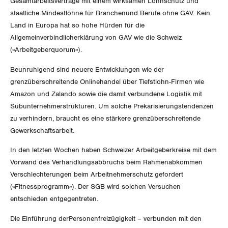
Gesamtarbeitsverträge mit einem wirksamen Lohnschutz und
Der Europa-Blog
OFFENE STELLEN
Jugendkommission
staatliche Mindestlöhne für Branchenund Berufe ohne GAV. Kein
Beide Basel
Vernehmlassungen
Land in Europa hat so hohe Hürden für die
AGENDA
Migrationskommission
Allgemeinverbindlicherklärung von GAV wie die Schweiz
Bern
Bücher/Broschüren
(«Arbeitgeberquorum»).
Queer-Kommission
Freiburg
Beunruhigend sind neuere Entwicklungen wie der
grenzüberschreitende Onlinehandel über Tiefstlohn-Firmen wie
Rentner:innen-Kommission
Genf
Amazon und Zalando sowie die damit verbundene Logistik mit
Subunternehmerstrukturen. Um solche Prekarisierungstendenzen
Glarus
zu verhindern, braucht es eine stärkere grenzüberschreitende
Gewerkschaftsarbeit.
Graubünden
In den letzten Wochen haben Schweizer Arbeitgeberkreise mit dem
Jura
Vorwand des Verhandlungsabbruchs beim Rahmenabkommen
Verschlechterungen beim Arbeitnehmerschutz gefordert
Luzern
(«Fitnessprogramm»). Der SGB wird solchen Versuchen
entschieden entgegentreten.
Neuenburg
Die Einführung derPersonenfreizügigkeit – verbunden mit den