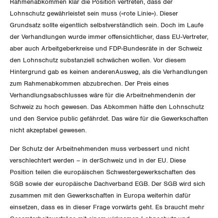
Rahmenabkommen klar die Position vertreten, dass der
Lohnschutz gewährleistet sein muss («rote Linie»). Dieser
Invalidenversicherung
GEWERKSCHAFTSPOLITIK
Kommunikation und Medien
Grundsatz sollte eigentlich selbstverständlich sein. Doch im Laufe
der Verhandlungen wurde immer offensichtlicher, dass EU-Vertreter,
Unfallversicherung
International
SERVICE
aber auch Arbeitgeberkreise und FDP-Bundesräte in der Schweiz
den Lohnschutz substanziell schwächen wollen. Vor diesem
Gesundheit
Schweiz
Hintergrund gab es keinen anderenAusweg, als die Verhandlungen
DER SGB
GEWERKSCHAFTSMITGLIED WERDEN
zum Rahmenabkommen abzubrechen. Der Preis eines
Landesstreik
Verhandlungsabschlusses wäre für die Arbeitnehmendenin der
LOHNRECHNER
Medien
Schweiz zu hoch gewesen. Das Abkommen hätte den Lohnschutz
WIR ÜBER UNS
und den Service public gefährdet. Das wäre für die Gewerkschaften
WEITERBILDUNG
nicht akzeptabel gewesen.
GREMIEN
Publikationen
Der Schutz der Arbeitnehmenden muss verbessert und nicht
NEWSLETTER
ZENTRALSEKRETARIAT
verschlechtert werden – in derSchweiz und in der EU. Diese
Vorstand
Blog
Artikel
Position teilen die europäischen Schwestergewerkschaften des
BROSCHÜREN/BÜCHER
KANTONALE BÜNDE
SGB sowie der europäische Dachverband EGB. Der SGB wird sich
Präsidialausschuss
Medienmitteilungen
Kontakt
zusammen mit den Gewerkschaften in Europa weiterhin dafür
Blog Daniel Lampart
Bestellformular
ANGESCHLOSSENE VERBÄNDE
einsetzen, dass es in dieser Frage vorwärts geht. Es braucht mehr
Feministische Kommission
Aargau
Dossier