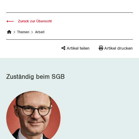
Wallis
Zurück zur Übersicht
Zug
Themen
Arbeit
Zürich
Artikel teilen
Artikel drucken
Zuständig beim SGB