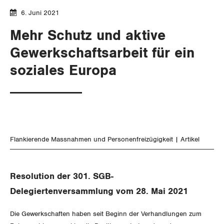
Gewerkschaftsrechte
6. Juni 2021
Mehr Schutz und aktive
Arbeitssicherheit und Gesundheitsschutz
Gewerkschaftsarbeit für ein
soziales Europa
WIRTSCHAFT
SOZIALPOLITIK
Finanzen und Steuerpolitik
CORONA-VIRUS
Geld und Währung
AHV
Flankierende Massnahmen und Personenfreizügigkeit
Artikel
SERVICE PUBLIC
Aussenwirtschaft
Berufliche Vorsorge
GLEICHSTELLUNG
Verteilung
Arbeitslosenversicherung
Verkehr
Resolution der 301. SGB-
Delegiertenversammlung vom 28. Mai 2021
BILDUNG & JUGEND
Überbrückungsleistung
Post
Gleichstellung von Frauen und Männern
Die Gewerkschaften haben seit Beginn der Verhandlungen zum
MIGRATION
Ergänzungsleistungen
Energie und Umwelt
Gleichstellung von LGBTI