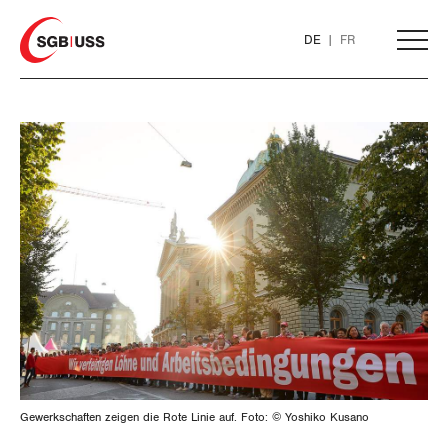
Home
DE
FR
AKTUELL
THEMEN
ARBEIT
Löhne und Vertragspolitik
Flankierende Massnahmen und
Personenfreizügigkeit
Gewerkschaften zeigen die Rote Linie auf. Foto: © Yoshiko Kusano
Arbeitsrechte