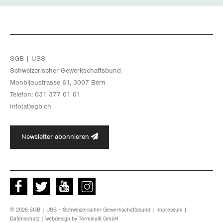
Wallis
Zug
SGB | USS
Zürich
Schwei­ze­ri­scher Ge­werk­schafts­bund
Mon­bi­joustras­se 61, 3007 Bern
Te­le­fon: 031 377 01 01
info(at)​sgb.​ch
Newsletter abonnieren
Facebook
Twitter
Youtube
instagram
© 2026 SGB | USS – Schweizerischer Gewerkschaftsbund |
Impressum
|
Datenschutz
| webdesign by
Terminal8 GmbH