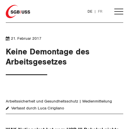
Home
DE
FR
AKTUELL
21. Februar 2017
Keine Demontage des
THEMEN
Arbeitsgesetzes
ARBEIT
Löhne und Vertragspolitik
Arbeitssicherheit und Gesundheitsschutz
Medienmitteilung
Flankierende Massnahmen und
Verfasst durch Luca Cirigliano
Personenfreizügigkeit
Arbeitsrechte