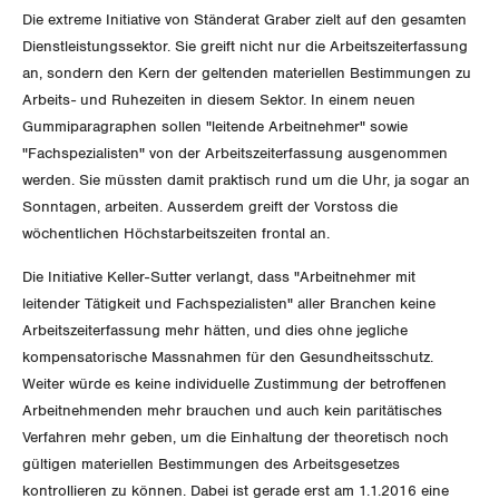
Die extreme Initiative von Ständerat Graber zielt auf den gesamten
Invalidenversicherung
GEWERKSCHAFTSPOLITIK
Kommunikation und Medien
Dienstleistungssektor. Sie greift nicht nur die Arbeitszeiterfassung
an, sondern den Kern der geltenden materiellen Bestimmungen zu
Unfallversicherung
International
Arbeits- und Ruhezeiten in diesem Sektor. In einem neuen
SERVICE
Gummiparagraphen sollen "leitende Arbeitnehmer" sowie
Gesundheit
Schweiz
"Fachspezialisten" von der Arbeitszeiterfassung ausgenommen
DER SGB
werden. Sie müssten damit praktisch rund um die Uhr, ja sogar an
GEWERKSCHAFTSMITGLIED WERDEN
Landesstreik
Sonntagen, arbeiten. Ausserdem greift der Vorstoss die
wöchentlichen Höchstarbeitszeiten frontal an.
LOHNRECHNER
Medien
WIR ÜBER UNS
Die Initiative Keller-Sutter verlangt, dass "Arbeitnehmer mit
WEITERBILDUNG
leitender Tätigkeit und Fachspezialisten" aller Branchen keine
GREMIEN
Publikationen
Arbeitszeiterfassung mehr hätten, und dies ohne jegliche
NEWSLETTER
kompensatorische Massnahmen für den Gesundheitsschutz.
ZENTRALSEKRETARIAT
Vorstand
Blog
Weiter würde es keine individuelle Zustimmung der betroffenen
Artikel
BROSCHÜREN/BÜCHER
Arbeitnehmenden mehr brauchen und auch kein paritätisches
KANTONALE BÜNDE
Präsidialausschuss
Verfahren mehr geben, um die Einhaltung der theoretisch noch
Medienmitteilungen
Kontakt
Blog Daniel Lampart
Bestellformular
gültigen materiellen Bestimmungen des Arbeitsgesetzes
ANGESCHLOSSENE VERBÄNDE
Feministische Kommission
Aargau
kontrollieren zu können. Dabei ist gerade erst am 1.1.2016 eine
Dossier