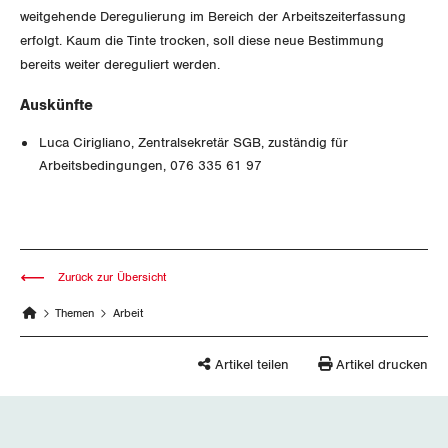
Der Europa-Blog
weitgehende Deregulierung im Bereich der Arbeitszeiterfassung
OFFENE STELLEN
Jugendkommission
Beide Basel
erfolgt. Kaum die Tinte trocken, soll diese neue Bestimmung
Vernehmlassungen
bereits weiter dereguliert werden.
AGENDA
Migrationskommission
Bern
Bücher/Broschüren
Auskünfte
Queer-Kommission
Freiburg
Luca Cirigliano, Zentralsekretär SGB, zuständig für
Arbeitsbedingungen, 076 335 61 97
Rentner:innen-Kommission
Genf
Glarus
Graubünden
Zurück zur Übersicht
Jura
Themen
Arbeit
Luzern
Artikel teilen
Artikel drucken
Neuenburg