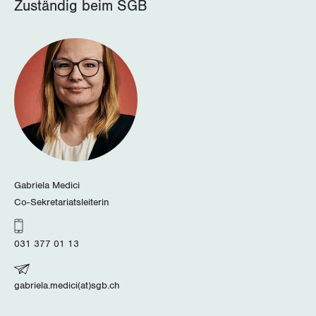
Nidwalden
Zuständig beim SGB
Obwalden
Schaffhausen
Schwyz
St. Gallen-Appenzell
Solothurn
Gabriela Medici
Tessin
Co-Sekretariatsleiterin
Thurgau
031 377 01 13
Uri
gabriela.medici(at)sgb.ch
Waadt