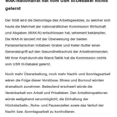
WAK-Nationalrat hat vom USR III-Debakel nichts
Gewerkschaftsrechte
gelernt
Arbeitssicherheit und Gesundheitsschutz
Der SGB wird die Demontage des Arbeitsgesetzes, zu welcher sich
heute die Mehrheit der nationalrätlichen Kommission Wirtschaft
und Abgaben (WAK-N) entschlossen hat, vehement bekämpfen.
WIRTSCHAFT
Die WAK-N lanciert mit der Überweisung der beiden
Parlamentarischen Initiativen Graber und Keller-Sutter einen
SOZIALPOLITIK
Finanzen und Steuerpolitik
Generalangriff auf den Gesundheitsschutz der Arbeitnehmenden.
Mit ihrer Kopf-durch-die Wand-Taktik hat die Kommission nichts
CORONA-VIRUS
Geld und Währung
AHV
vom USR III-Debakel gelernt.
Noch mehr Überarbeitung, noch mehr Nacht- und Sonntagsarbeit
SERVICE PUBLIC
Aussenwirtschaft
Berufliche Vorsorge
wären die Folge dieser Vorstösse. Stress und Burnout würden
dramatisch zunehmen. Bedeutend erschwert würde die
GLEICHSTELLUNG
Verteilung
Arbeitslosenversicherung
Verkehr
Vereinbarkeit von Arbeit und Privatleben. Den Arbeitsinspektoren
würde weitgehend verunmöglicht, die Einhaltung der
BILDUNG & JUGEND
Überbrückungsleistung
Post
Gleichstellung von Frauen und Männern
Höchstarbeits-, Ruhe- und Pausenzeiten sowie das Verbot der
Nacht- bzw. Sonntagsarbeit zu kontrollieren.
MIGRATION
Ergänzungsleistungen
Energie und Umwelt
Gleichstellung von LGBTI