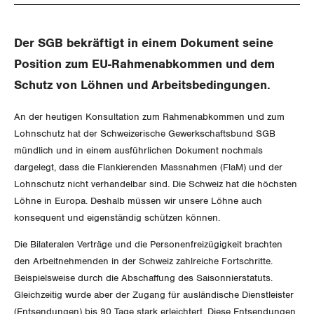
Gewerkschaftsrechte
Der SGB bekräftigt in einem Dokument seine
Arbeitssicherheit und Gesundheitsschutz
Position zum EU-Rahmenabkommen und dem
Schutz von Löhnen und Arbeitsbedingungen.
WIRTSCHAFT
An der heutigen Konsultation zum Rahmenabkommen und zum
SOZIALPOLITIK
Lohnschutz hat der Schweizerische Gewerkschaftsbund SGB
Finanzen und Steuerpolitik
mündlich und in einem ausführlichen Dokument nochmals
CORONA-VIRUS
dargelegt, dass die Flankierenden Massnahmen (FlaM) und der
Geld und Währung
AHV
Lohnschutz nicht verhandelbar sind. Die Schweiz hat die höchsten
SERVICE PUBLIC
Löhne in Europa. Deshalb müssen wir unsere Löhne auch
Aussenwirtschaft
Berufliche Vorsorge
konsequent und eigenständig schützen können.
GLEICHSTELLUNG
Verteilung
Arbeitslosenversicherung
Verkehr
Die Bilateralen Verträge und die Personenfreizügigkeit brachten
den Arbeitnehmenden in der Schweiz zahlreiche Fortschritte.
BILDUNG & JUGEND
Überbrückungsleistung
Post
Gleichstellung von Frauen und Männern
Beispielsweise durch die Abschaffung des Saisonnierstatuts.
Gleichzeitig wurde aber der Zugang für ausländische Dienstleister
MIGRATION
Ergänzungsleistungen
Energie und Umwelt
Gleichstellung von LGBTI
(Entsendungen) bis 90 Tage stark erleichtert. Diese Entsendungen