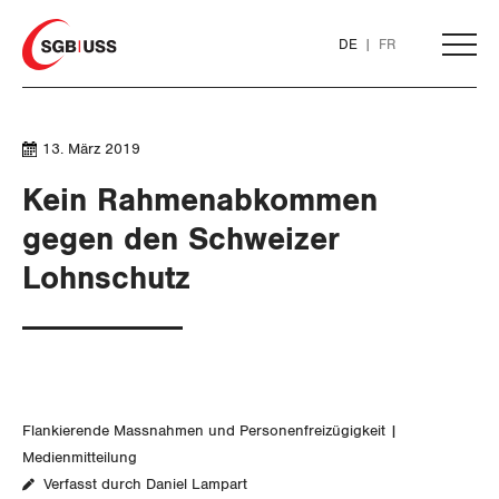
Home
DE
FR
AKTUELL
13. März 2019
Kein Rahmenabkommen
THEMEN
gegen den Schweizer
Lohnschutz
ARBEIT
Löhne und Vertragspolitik
Flankierende Massnahmen und
Personenfreizügigkeit
Flankierende Massnahmen und Personenfreizügigkeit
Medienmitteilung
Arbeitsrechte
Verfasst durch Daniel Lampart