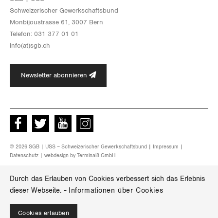
Schwei­ze­ri­scher Ge­werk­schafts­bund
Mon­bi­joustras­se 61, 3007 Bern
Te­le­fon: 031 377 01 01
info(at)​sgb.​ch
Newsletter abonnieren
Facebook
Twitter
Youtube
instagram
© 2026 SGB | USS – Schweizerischer Gewerkschaftsbund |
Impressum
|
Datenschutz
| webdesign by
Terminal8 GmbH
Durch das Erlauben von Cookies verbessert sich das Erlebnis
dieser Webseite.
-
Informationen über Cookies
Cookies erlauben