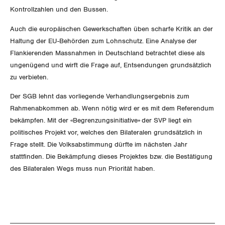
Der Europa-Blog
Kontrollzahlen und den Bussen.
OFFENE STELLEN
Jugendkommission
Beide Basel
Vernehmlassungen
Auch die europäischen Gewerkschaften üben scharfe Kritik an der
AGENDA
Migrationskommission
Bern
Haltung der EU-Behörden zum Lohnschutz. Eine Analyse der
Bücher/Broschüren
Flankierenden Massnahmen in Deutschland betrachtet diese als
Queer-Kommission
Freiburg
ungenügend und wirft die Frage auf, Entsendungen grundsätzlich
zu verbieten.
Rentner:innen-Kommission
Genf
Der SGB lehnt das vorliegende Verhandlungsergebnis zum
Rahmenabkommen ab. Wenn nötig wird er es mit dem Referendum
Glarus
bekämpfen. Mit der «Begrenzungsinitiative» der SVP liegt ein
politisches Projekt vor, welches den Bilateralen grundsätzlich in
Graubünden
Frage stellt. Die Volksabstimmung dürfte im nächsten Jahr
Jura
stattfinden. Die Bekämpfung dieses Projektes bzw. die Bestätigung
des Bilateralen Wegs muss nun Priorität haben.
Luzern
Neuenburg