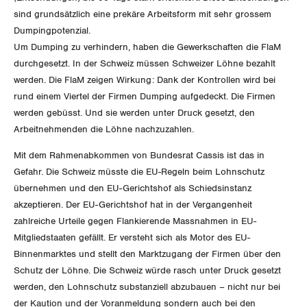
sind grundsätzlich eine prekäre Arbeitsform mit sehr grossem
Invalidenversicherung
GEWERKSCHAFTSPOLITIK
Kommunikation und Medien
Dumpingpotenzial.
Um Dumping zu verhindern, haben die Gewerkschaften die FlaM
Unfallversicherung
International
durchgesetzt. In der Schweiz müssen Schweizer Löhne bezahlt
SERVICE
werden. Die FlaM zeigen Wirkung: Dank der Kontrollen wird bei
Gesundheit
Schweiz
rund einem Viertel der Firmen Dumping aufgedeckt. Die Firmen
DER SGB
werden gebüsst. Und sie werden unter Druck gesetzt, den
GEWERKSCHAFTSMITGLIED WERDEN
Landesstreik
Arbeitnehmenden die Löhne nachzuzahlen.
LOHNRECHNER
Medien
WIR ÜBER UNS
Mit dem Rahmenabkommen von Bundesrat Cassis ist das in
Gefahr. Die Schweiz müsste die EU-Regeln beim Lohnschutz
WEITERBILDUNG
GREMIEN
übernehmen und den EU-Gerichtshof als Schiedsinstanz
Publikationen
akzeptieren. Der EU-Gerichtshof hat in der Vergangenheit
NEWSLETTER
ZENTRALSEKRETARIAT
zahlreiche Urteile gegen Flankierende Massnahmen in EU-
Vorstand
Blog
Artikel
Mitgliedstaaten gefällt. Er versteht sich als Motor des EU-
BROSCHÜREN/BÜCHER
Binnenmarktes und stellt den Marktzugang der Firmen über den
KANTONALE BÜNDE
Präsidialausschuss
Medienmitteilungen
Schutz der Löhne. Die Schweiz würde rasch unter Druck gesetzt
Kontakt
Blog Daniel Lampart
Bestellformular
werden, den Lohnschutz substanziell abzubauen – nicht nur bei
ANGESCHLOSSENE VERBÄNDE
Feministische Kommission
Aargau
Dossier
der Kaution und der Voranmeldung sondern auch bei den