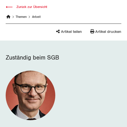
Nidwalden
Zurück zur Übersicht
Obwalden
Themen
Arbeit
Schaffhausen
Artikel teilen
Artikel drucken
Schwyz
St. Gallen-Appenzell
Zuständig beim SGB
Solothurn
Tessin
Thurgau
Uri
Waadt