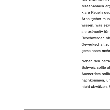
Massnahmen ergre
klare Regeln ge
Arbeitgeber müs
wissen, was sexu
sie präventiv fü
Beschwerden ohn
Gewerkschaft zu
gemeinsam meh
Neben den betri
Schweiz sollte a
Ausserdem sollt
nachkommen, und
nicht abwälzen.