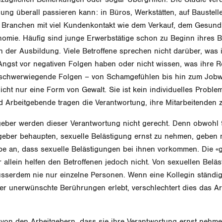
gung überall passieren kann: in Büros, Werkstätten, auf Baustel
n Branchen mit viel Kundenkontakt wie dem Verkauf, dem Gesund
nomie. Häufig sind junge Erwerbstätige schon zu Beginn ihres 
in der Ausbildung. Viele Betroffene sprechen nicht darüber, was 
ie Angst vor negativen Folgen haben oder nicht wissen, was ihre R
s schwerwiegende Folgen – von Schamgefühlen bis hin zum Jobw
nicht nur eine Form von Gewalt. Sie ist kein individuelles Proble
nd Arbeitgebende tragen die Verantwortung, ihre Mitarbeitenden 
geber werden dieser Verantwortung nicht gerecht. Denn obwohl 
tgeber behaupten, sexuelle Belästigung ernst zu nehmen, geben 
ebe an, dass sexuelle Belästigungen bei ihnen vorkommen. Die «
r allein helfen den Betroffenen jedoch nicht. Von sexuellen Belä
usserdem nie nur einzelne Personen. Wenn eine Kollegin ständig
r unerwünschte Berührungen erlebt, verschlechtert dies das Arb
 von den Arbeitgebern, dass sie ihre Verantwortung ernst nehme