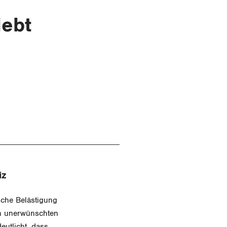
lebt
iz
ische Belästigung
on unerwünschten
utlicht, dass