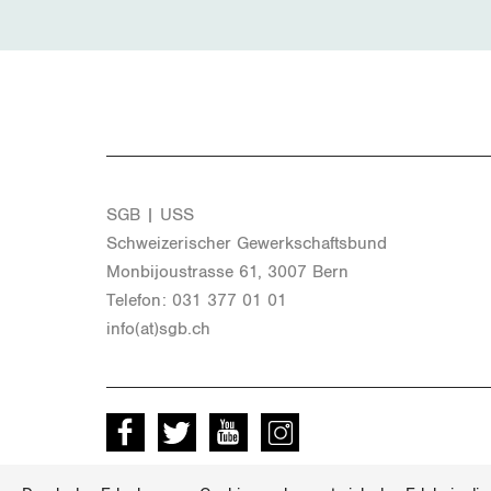
SGB | USS
Schwei­ze­ri­scher Ge­werk­schafts­bund
Mon­bi­joustras­se 61, 3007 Bern
Te­le­fon: 031 377 01 01
info(at)​sgb.​ch
Facebook
Twitter
Youtube
instagram