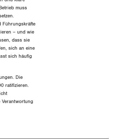
 Betrieb muss
setzen.
d Führungskräfte
gieren – und wie
ssen, dass sie
n, sich an eine
sst sich häufig
ungen. Die
 ratifizieren.
icht
e Verantwortung