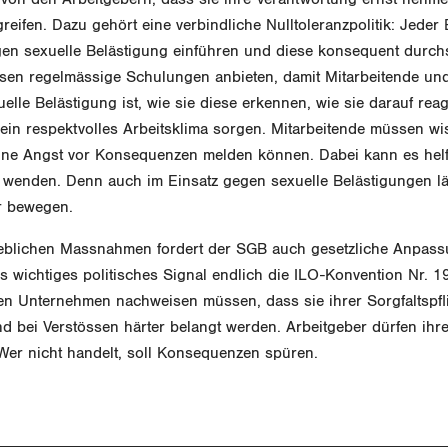
ifen. Dazu gehört eine verbindliche Nulltoleranzpolitik: Jeder
gen sexuelle Belästigung einführen und diese konsequent durch
sen regelmässige Schulungen anbieten, damit Mitarbeitende un
elle Belästigung ist, wie sie diese erkennen, wie sie darauf rea
r ein respektvolles Arbeitsklima sorgen. Mitarbeitende müssen wi
e Angst vor Konsequenzen melden können. Dabei kann es helfe
 wenden. Denn auch im Einsatz gegen sexuelle Belästigungen lä
r bewegen.
eblichen Massnahmen fordert der SGB auch gesetzliche Anpass
ls wichtiges politisches Signal endlich die ILO-Konvention Nr. 190
en Unternehmen nachweisen müssen, dass sie ihrer Sorgfaltspfl
 bei Verstössen härter belangt werden. Arbeitgeber dürfen ihr
 Wer nicht handelt, soll Konsequenzen spüren.