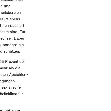
len und
heitsbereich
Berufslebens
ihnen passiert
echte sind. Für
echsel. Dabei
m, sondern ein
zu schützen.
95 Prozent der
mehr als die
guten Absichten»
stigungen
 sexistische
eitsklima für
n und klare