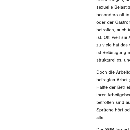
sexuelle Belästi
besonders oft i
oder der Gastro
betroffen, auch 
ist. Oft, weil s
zu viele hat da
ist Belästigung 
strukturelles, u
Doch die Arbeit
befragten Arbei
Hälfte der Betri
ihrer Arbeitgebe
betroffen sind a
Sprüche hört ode
alle.
Der SGB fordert