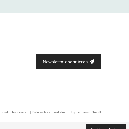
Newsletter abonnieren
sbund |
Impressum
|
Datenschutz
| webdesign by
Terminal8 GmbH