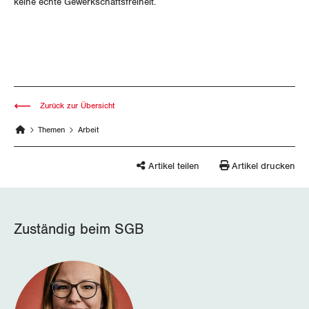
keine echte Gewerkschaftsfreiheit.
Nidwalden
Obwalden
Schaffhausen
Schwyz
Zurück zur Übersicht
Themen
Arbeit
St. Gallen-Appenzell
Solothurn
Artikel teilen
Artikel drucken
Tessin
Zuständig beim SGB
Thurgau
Uri
Waadt