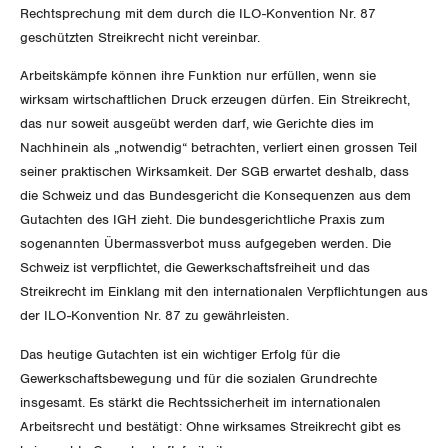
Der Europa-Blog
Rechtsprechung mit dem durch die ILO-Konvention Nr. 87
OFFENE STELLEN
Jugendkommission
Beide Basel
geschützten Streikrecht nicht vereinbar.
Vernehmlassungen
AGENDA
Migrationskommission
Arbeitskämpfe können ihre Funktion nur erfüllen, wenn sie
Bern
Bücher/Broschüren
wirksam wirtschaftlichen Druck erzeugen dürfen. Ein Streikrecht,
Queer-Kommission
Freiburg
das nur soweit ausgeübt werden darf, wie Gerichte dies im
Nachhinein als „notwendig“ betrachten, verliert einen grossen Teil
Rentner:innen-Kommission
Genf
seiner praktischen Wirksamkeit. Der SGB erwartet deshalb, dass
die Schweiz und das Bundesgericht die Konsequenzen aus dem
Glarus
Gutachten des IGH zieht. Die bundesgerichtliche Praxis zum
sogenannten Übermassverbot muss aufgegeben werden. Die
Graubünden
Schweiz ist verpflichtet, die Gewerkschaftsfreiheit und das
Streikrecht im Einklang mit den internationalen Verpflichtungen aus
Jura
der ILO-Konvention Nr. 87 zu gewährleisten.
Das heutige Gutachten ist ein wichtiger Erfolg für die
Luzern
Gewerkschaftsbewegung und für die sozialen Grundrechte
insgesamt. Es stärkt die Rechtssicherheit im internationalen
Neuenburg
Arbeitsrecht und bestätigt: Ohne wirksames Streikrecht gibt es