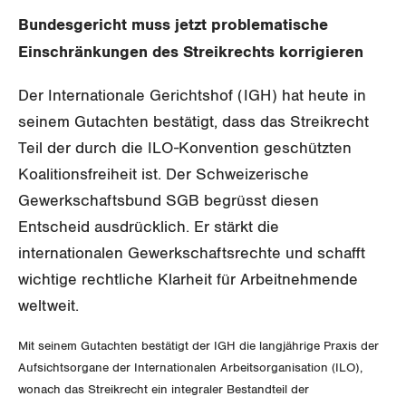
Gewerkschaftsrechte
Bundesgericht muss jetzt problematische
Einschränkungen des Streikrechts korrigieren
Arbeitssicherheit und Gesundheitsschutz
Der Internationale Gerichtshof (IGH) hat heute in
seinem Gutachten bestätigt, dass das Streikrecht
WIRTSCHAFT
Teil der durch die ILO-Konvention geschützten
SOZIALPOLITIK
Koalitionsfreiheit ist. Der Schweizerische
Finanzen und Steuerpolitik
Gewerkschaftsbund SGB begrüsst diesen
CORONA-VIRUS
Geld und Währung
AHV
Entscheid ausdrücklich. Er stärkt die
internationalen Gewerkschaftsrechte und schafft
SERVICE PUBLIC
Aussenwirtschaft
Berufliche Vorsorge
wichtige rechtliche Klarheit für Arbeitnehmende
GLEICHSTELLUNG
Verteilung
weltweit.
Arbeitslosenversicherung
Verkehr
Mit seinem Gutachten bestätigt der IGH die langjährige Praxis der
BILDUNG & JUGEND
Überbrückungsleistung
Post
Gleichstellung von Frauen und Männern
Aufsichtsorgane der Internationalen Arbeitsorganisation (ILO),
wonach das Streikrecht ein integraler Bestandteil der
MIGRATION
Ergänzungsleistungen
Energie und Umwelt
Gleichstellung von LGBTI