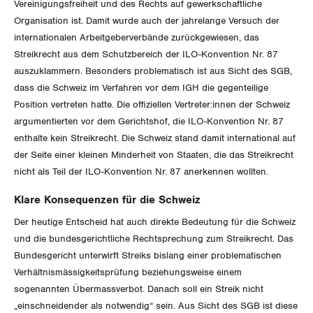
Vereinigungsfreiheit und des Rechts auf gewerkschaftliche
Organisation ist. Damit wurde auch der jahrelange Versuch der
Invalidenversicherung
GEWERKSCHAFTSPOLITIK
Kommunikation und Medien
internationalen Arbeitgeberverbände zurückgewiesen, das
Streikrecht aus dem Schutzbereich der ILO-Konvention Nr. 87
Unfallversicherung
International
SERVICE
auszuklammern. Besonders problematisch ist aus Sicht des SGB,
Gesundheit
dass die Schweiz im Verfahren vor dem IGH die gegenteilige
Schweiz
Position vertreten hatte. Die offiziellen Vertreter:innen der Schweiz
DER SGB
GEWERKSCHAFTSMITGLIED WERDEN
argumentierten vor dem Gerichtshof, die ILO-Konvention Nr. 87
Landesstreik
enthalte kein Streikrecht. Die Schweiz stand damit international auf
LOHNRECHNER
Medien
der Seite einer kleinen Minderheit von Staaten, die das Streikrecht
WIR ÜBER UNS
nicht als Teil der ILO-Konvention Nr. 87 anerkennen wollten.
WEITERBILDUNG
GREMIEN
Publikationen
Klare Konsequenzen für die Schweiz
NEWSLETTER
Der heutige Entscheid hat auch direkte Bedeutung für die Schweiz
ZENTRALSEKRETARIAT
Vorstand
Blog
und die bundesgerichtliche Rechtsprechung zum Streikrecht. Das
Artikel
BROSCHÜREN/BÜCHER
Bundesgericht unterwirft Streiks bislang einer problematischen
KANTONALE BÜNDE
Präsidialausschuss
Verhältnismässigkeitsprüfung beziehungsweise einem
Medienmitteilungen
Kontakt
Blog Daniel Lampart
sogenannten Übermassverbot. Danach soll ein Streik nicht
Bestellformular
ANGESCHLOSSENE VERBÄNDE
Feministische Kommission
Aargau
„einschneidender als notwendig“ sein. Aus Sicht des SGB ist diese
Dossier