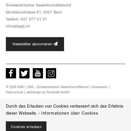
Schwei­ze­ri­scher Ge­werk­schafts­bund
Mon­bi­joustras­se 61, 3007 Bern
Te­le­fon: 031 377 01 01
info(at)​sgb.​ch
Newsletter abonnieren
Facebook
Twitter
Youtube
instagram
© 2026 SGB | USS – Schweizerischer Gewerkschaftsbund |
Impressum
|
Datenschutz
| webdesign by
Terminal8 GmbH
Durch das Erlauben von Cookies verbessert sich das Erlebnis
dieser Webseite.
-
Informationen über Cookies
Cookies erlauben