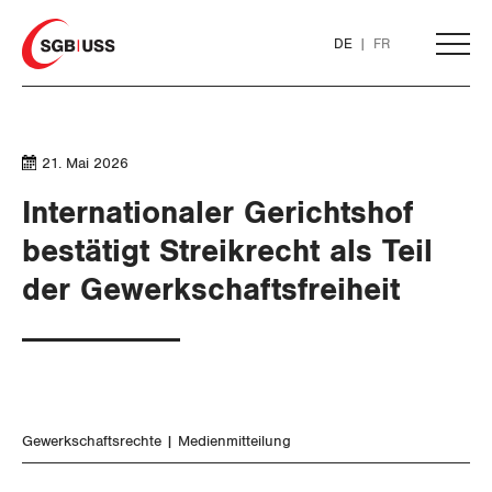
Home
DE
FR
AKTUELL
21. Mai 2026
THEMEN
Internationaler Gerichtshof
bestätigt Streikrecht als Teil
ARBEIT
der Gewerkschaftsfreiheit
Löhne und Vertragspolitik
Flankierende Massnahmen und
Personenfreizügigkeit
Gewerkschaftsrechte
Medienmitteilung
Arbeitsrechte