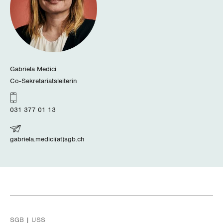
Wallis
Zug
Zürich
Gabriela Medici
Co-Sekretariatsleiterin
031 377 01 13
gabriela.medici(at)sgb.ch
SGB | USS