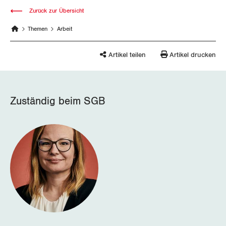
Zurück zur Übersicht
Wallis
Themen
Arbeit
Zug
Artikel teilen
Artikel drucken
Zürich
Zuständig beim SGB