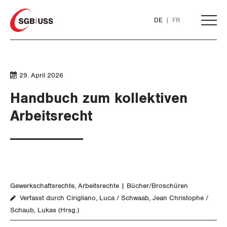
Home
DE
FR
AKTUELL
29. April 2026
THEMEN
Handbuch zum kollektiven
Arbeitsrecht
ARBEIT
Löhne und Vertragspolitik
Flankierende Massnahmen und
Gewerkschaftsrechte
Arbeitsrechte
Bücher/Broschüren
Personenfreizügigkeit
Verfasst durch Cirigliano, Luca / Schwaab, Jean Christophe /
Schaub, Lukas (Hrsg.)
Arbeitsrechte