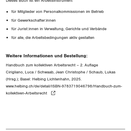
Dieses Buch ist ein Arbeitsinstrument
Nidwalden
für Mitglieder von Personalkommissionen im Betrieb
Obwalden
für Gewerkschafter:innen
Schaffhausen
für Jurist:innen in Verwaltung, Gerichte und Verbände
für alle, die Arbeitsbedingungen aktiv gestalten
Schwyz
Weitere Informationen und Bestellung:
St. Gallen-Appenzell
Handbuch zum kollektiven Arbeitsrecht – 2. Auflage
Solothurn
Cirigliano, Luca / Schwaab, Jean Christophe / Schaub, Lukas
(Hrsg.); Basel: Helbing Lichtenhahn, 2025.
Tessin
www.helbing.ch/de/detail/ISBN-9783719046798/Handbuch-zum-
kollektiven-Arbeitsrecht
Thurgau
Uri
Waadt