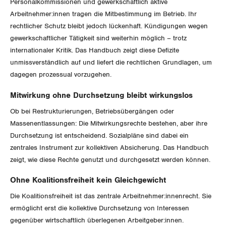
Personalkommissionen und gewerkschaftlich aktive
Arbeitnehmer:innen tragen die Mitbestimmung im Betrieb. Ihr
Invalidenversicherung
GEWERKSCHAFTSPOLITIK
Kommunikation und Medien
rechtlicher Schutz bleibt jedoch lückenhaft. Kündigungen wegen
gewerkschaftlicher Tätigkeit sind weiterhin möglich – trotz
Unfallversicherung
International
SERVICE
internationaler Kritik. Das Handbuch zeigt diese Defizite
unmissverständlich auf und liefert die rechtlichen Grundlagen, um
Gesundheit
Schweiz
dagegen prozessual vorzugehen.
DER SGB
GEWERKSCHAFTSMITGLIED WERDEN
Landesstreik
Mitwirkung ohne Durchsetzung bleibt wirkungslos
LOHNRECHNER
Medien
Ob bei Restrukturierungen, Betriebsübergängen oder
WIR ÜBER UNS
Massenentlassungen: Die Mitwirkungsrechte bestehen, aber ihre
WEITERBILDUNG
Durchsetzung ist entscheidend. Sozialpläne sind dabei ein
GREMIEN
Publikationen
zentrales Instrument zur kollektiven Absicherung. Das Handbuch
NEWSLETTER
zeigt, wie diese Rechte genutzt und durchgesetzt werden können.
ZENTRALSEKRETARIAT
Vorstand
Blog
Artikel
Ohne Koalitionsfreiheit kein Gleichgewicht
BROSCHÜREN/BÜCHER
KANTONALE BÜNDE
Präsidialausschuss
Die Koalitionsfreiheit ist das zentrale Arbeitnehmer:innenrecht. Sie
Medienmitteilungen
Kontakt
Blog Daniel Lampart
ermöglicht erst die kollektive Durchsetzung von Interessen
Bestellformular
ANGESCHLOSSENE VERBÄNDE
Feministische Kommission
Aargau
gegenüber wirtschaftlich überlegenen Arbeitgeber:innen.
Dossier