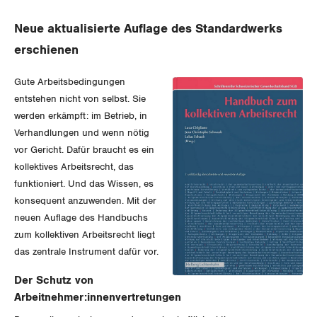
Gewerkschaftsrechte
Neue aktualisierte Auflage des Standardwerks
erschienen
Arbeitssicherheit und Gesundheitsschutz
Gute Arbeitsbedingungen
WIRTSCHAFT
entstehen nicht von selbst. Sie
werden erkämpft: im Betrieb, in
SOZIALPOLITIK
Verhandlungen und wenn nötig
Finanzen und Steuerpolitik
vor Gericht. Dafür braucht es ein
CORONA-VIRUS
kollektives Arbeitsrecht, das
Geld und Währung
AHV
funktioniert. Und das Wissen, es
konsequent anzuwenden. Mit der
SERVICE PUBLIC
Aussenwirtschaft
Berufliche Vorsorge
neuen Auflage des Handbuchs
zum kollektiven Arbeitsrecht liegt
GLEICHSTELLUNG
Verteilung
Arbeitslosenversicherung
Verkehr
das zentrale Instrument dafür vor.
BILDUNG & JUGEND
Überbrückungsleistung
Post
Gleichstellung von Frauen und Männern
Der Schutz von
Arbeitnehmer:innenvertretungen
MIGRATION
Ergänzungsleistungen
Energie und Umwelt
Gleichstellung von LGBTI