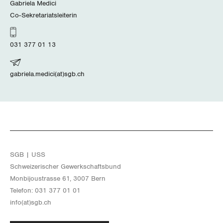
Gabriela Medici
Co-Sekretariatsleiterin
031 377 01 13
gabriela.medici(at)sgb.ch
SGB | USS
Schwei­ze­ri­scher Ge­werk­schafts­bund
Mon­bi­joustras­se 61, 3007 Bern
Te­le­fon: 031 377 01 01
info(at)​sgb.​ch