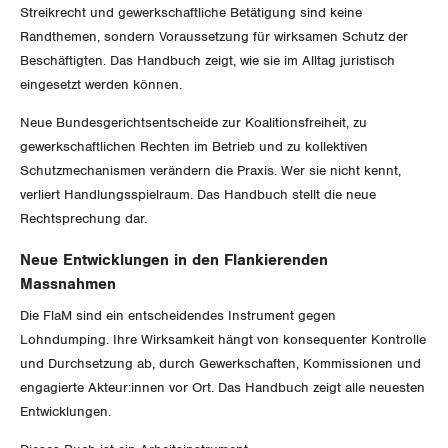
Der Europa-Blog
Streikrecht und gewerkschaftliche Betätigung sind keine
OFFENE STELLEN
Jugendkommission
Beide Basel
Randthemen, sondern Voraussetzung für wirksamen Schutz der
Vernehmlassungen
Beschäftigten. Das Handbuch zeigt, wie sie im Alltag juristisch
AGENDA
Migrationskommission
Bern
eingesetzt werden können.
Bücher/Broschüren
Queer-Kommission
Neue Bundesgerichtsentscheide zur Koalitionsfreiheit, zu
Freiburg
gewerkschaftlichen Rechten im Betrieb und zu kollektiven
Rentner:innen-Kommission
Genf
Schutzmechanismen verändern die Praxis. Wer sie nicht kennt,
verliert Handlungsspielraum. Das Handbuch stellt die neue
Glarus
Rechtsprechung dar.
Neue Entwicklungen in den Flankierenden
Graubünden
Massnahmen
Jura
Die FlaM sind ein entscheidendes Instrument gegen
Lohndumping. Ihre Wirksamkeit hängt von konsequenter Kontrolle
Luzern
und Durchsetzung ab, durch Gewerkschaften, Kommissionen und
engagierte Akteur:innen vor Ort. Das Handbuch zeigt alle neuesten
Neuenburg
Entwicklungen.