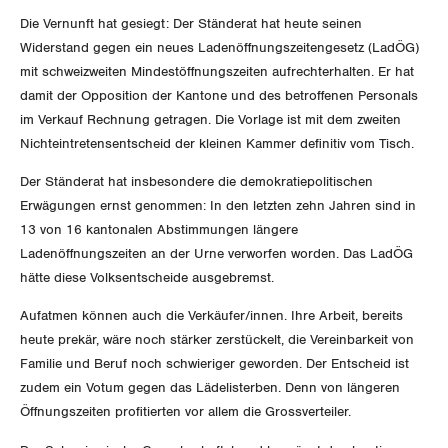
Die Vernunft hat gesiegt: Der Ständerat hat heute seinen
Gewerkschaftsrechte
Widerstand gegen ein neues Ladenöffnungszeitengesetz (LadÖG)
mit schweizweiten Mindestöffnungszeiten aufrechterhalten. Er hat
Arbeitssicherheit und Gesundheitsschutz
damit der Opposition der Kantone und des betroffenen Personals
im Verkauf Rechnung getragen. Die Vorlage ist mit dem zweiten
WIRTSCHAFT
Nichteintretensentscheid der kleinen Kammer definitiv vom Tisch.
Der Ständerat hat insbesondere die demokratiepolitischen
SOZIALPOLITIK
Finanzen und Steuerpolitik
Erwägungen ernst genommen: In den letzten zehn Jahren sind in
13 von 16 kantonalen Abstimmungen längere
CORONA-VIRUS
Geld und Währung
AHV
Ladenöffnungszeiten an der Urne verworfen worden. Das LadÖG
hätte diese Volksentscheide ausgebremst.
SERVICE PUBLIC
Aussenwirtschaft
Berufliche Vorsorge
Aufatmen können auch die Verkäufer/innen. Ihre Arbeit, bereits
GLEICHSTELLUNG
Verteilung
Arbeitslosenversicherung
heute prekär, wäre noch stärker zerstückelt, die Vereinbarkeit von
Verkehr
Familie und Beruf noch schwieriger geworden. Der Entscheid ist
BILDUNG & JUGEND
Überbrückungsleistung
zudem ein Votum gegen das Lädelisterben. Denn von längeren
Post
Gleichstellung von Frauen und Männern
Öffnungszeiten profitierten vor allem die Grossverteiler.
MIGRATION
Ergänzungsleistungen
Energie und Umwelt
Gleichstellung von LGBTI