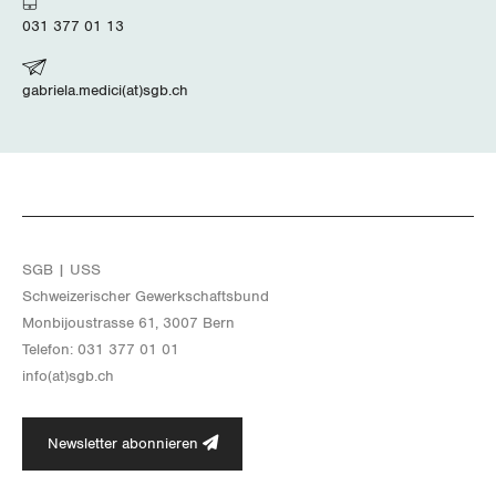
Nidwalden
031 377 01 13
Obwalden
gabriela.medici(at)sgb.ch
Schaffhausen
Schwyz
St. Gallen-Appenzell
Solothurn
SGB | USS
Schwei­ze­ri­scher Ge­werk­schafts­bund
Tessin
Mon­bi­joustras­se 61, 3007 Bern
Te­le­fon: 031 377 01 01
Thurgau
info(at)​sgb.​ch
Uri
Newsletter abonnieren
Waadt