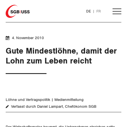
Home
DE
FR
AKTUELL
4. November 2010
Gute Mindestlöhne, damit der
THEMEN
Lohn zum Leben reicht
ARBEIT
Löhne und Vertragspolitik
Löhne und Vertragspolitik
Medienmitteilung
Flankierende Massnahmen und
Verfasst durch Daniel Lampart, Chefökonom SGB
Personenfreizügigkeit
Arbeitsrechte
Der Wirtschaftsmotor brummt, die Unternehmen streichen satte