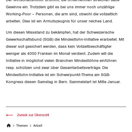
Gewinne ein. Trotzdem gibt es bei uns immer noch unzählige
Gewerkschaftsrechte
Working-Poor – Personen, die arm sind, obwohl die vollzeitlich
arbeiten. Dies ist ein Armutszeugnis für unser reiches Land.
Arbeitssicherheit und Gesundheitsschutz
Um diesen Missstand zu bekämpfen, hat der Schweizerische
Gewerkschaftsbund (SGB) die Mindestlohn-Initiative erarbeitet. Mit
WIRTSCHAFT
dieser soll gesichert werden, dass kein Vollzeitbeschäftigter
weniger als 4000 Franken im Monat verdient. Zudem will die
SOZIALPOLITIK
Finanzen und Steuerpolitik
Initiative in möglichst vielen Branchen Mindestlöhne einführen
resp. schützen und zwar über Gesamtarbeitsverträge. Die
CORONA-VIRUS
Geld und Währung
AHV
Mindestlohn-Initiative ist ein Schwerpunkt-Thema am SGB-
Kongress diesen Samstag in Bern. Sammelstart ist Mitte Januar.
SERVICE PUBLIC
Aussenwirtschaft
Berufliche Vorsorge
GLEICHSTELLUNG
Verteilung
Arbeitslosenversicherung
Verkehr
BILDUNG & JUGEND
Überbrückungsleistung
Post
Zurück zur Übersicht
Gleichstellung von Frauen und Männern
Themen
Arbeit
MIGRATION
Ergänzungsleistungen
Energie und Umwelt
Gleichstellung von LGBTI