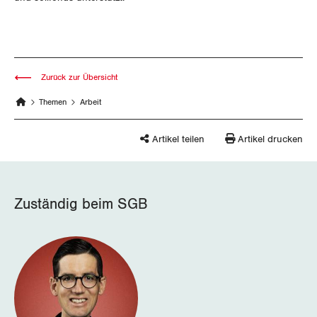
Nidwalden
Obwalden
Schaffhausen
Zurück zur Übersicht
Schwyz
Themen
Arbeit
St. Gallen-Appenzell
Artikel teilen
Artikel drucken
Solothurn
Tessin
Zuständig beim SGB
Thurgau
Uri
Waadt