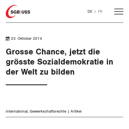
Home
DE
FR
AKTUELL
23. Oktober 2014
Grosse Chance, jetzt die
THEMEN
grösste Sozialdemokratie in
der Welt zu bilden
ARBEIT
Löhne und Vertragspolitik
Flankierende Massnahmen und
Personenfreizügigkeit
International
Gewerkschaftsrechte
Artikel
Arbeitsrechte