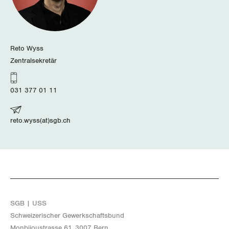
Wallis
Zug
Reto Wyss
Zentralsekretär
Zürich
031 377 01 11
reto.wyss(at)sgb.ch
SGB | USS
Schwei­ze­ri­scher Ge­werk­schafts­bund
Mon­bi­joustras­se 61, 3007 Bern