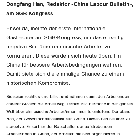
Dongfang Han, Redaktor «China Labour Bulletin»,
Gewerkschaftsrechte
am SGB-Kongress
Arbeitssicherheit und Gesundheitsschutz
Er sei da, meinte der erste internationale
Gastredner am SGB-Kongress, um das einseitig
WIRTSCHAFT
negative Bild über chinesische Arbeiter zu
korrigieren. Diese würden sich heute überall in
SOZIALPOLITIK
Finanzen und Steuerpolitik
China für bessere Arbeitsbedingungen wehren.
CORONA-VIRUS
Damit biete sich die einmalige Chance zu einem
Geld und Währung
AHV
historischen Kompromiss.
SERVICE PUBLIC
Aussenwirtschaft
Berufliche Vorsorge
Sie seien rechtlos und billig, und nähmen damit den Arbeitenden
anderer Staaten die Arbeit weg. Dieses Bild herrsche in der ganzen
GLEICHSTELLUNG
Verteilung
Arbeitslosenversicherung
Verkehr
Welt über chinesische Arbeiter/innen, meinte einleitend Dongfang
Han, der Gewerkschaftsaktivist aus China. Dieses Bild sei aber zu
BILDUNG & JUGEND
Überbrückungsleistung
Post
Gleichstellung von Frauen und Männern
stereotyp. Er sei hier der Botschafter der aufstrebenden
Arbeiterinnen in China, der Arbeiter, die sich organisieren in
MIGRATION
Ergänzungsleistungen
Energie und Umwelt
Gleichstellung von LGBTI