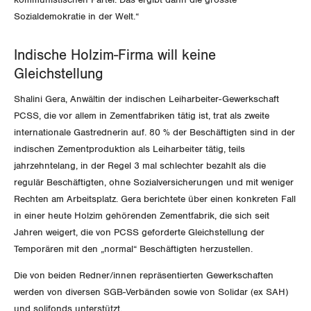
Der Europa-Blog
OFFENE STELLEN
Sozialdemokratie in der Welt.“
Jugendkommission
Beide Basel
Vernehmlassungen
AGENDA
Migrationskommission
Bern
Indische Holzim-Firma will keine
Bücher/Broschüren
Gleichstellung
Queer-Kommission
Freiburg
Shalini Gera, Anwältin der indischen Leiharbeiter-Gewerkschaft
Rentner:innen-Kommission
PCSS, die vor allem in Zementfabriken tätig ist, trat als zweite
Genf
internationale Gastrednerin auf. 80 % der Beschäftigten sind in der
indischen Zementproduktion als Leiharbeiter tätig, teils
Glarus
jahrzehntelang, in der Regel 3 mal schlechter bezahlt als die
regulär Beschäftigten, ohne Sozialversicherungen und mit weniger
Graubünden
Rechten am Arbeitsplatz. Gera berichtete über einen konkreten Fall
in einer heute Holzim gehörenden Zementfabrik, die sich seit
Jura
Jahren weigert, die von PCSS geforderte Gleichstellung der
Luzern
Temporären mit den „normal“ Beschäftigten herzustellen.
Die von beiden Redner/innen repräsentierten Gewerkschaften
Neuenburg
werden von diversen SGB-Verbänden sowie von Solidar (ex SAH)
und solifonds unterstützt.