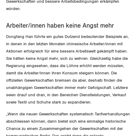
Gewerkschaften und bessere Arbeitsbedingungen erkämpfen
würden.
Invalidenversicherung
GEWERKSCHAFTSPOLITIK
Kommunikation und Medien
Unfallversicherung
Arbeiter/innen haben keine Angst mehr
International
SERVICE
Dongfang Han führte ein gutes Dutzend bedeutender Beispiele an,
Gesundheit
Schweiz
in denen in den letzten Monaten chinesische Arbeiter/innen mit
DER SGB
GEWERKSCHAFTSMITGLIED WERDEN
Aktionen erfolgreich für eine bessere Arbeitswelt gekämpft haben.
Landesstreik
Sie hätten keine Angst mehr, sich zu wehren. Gleichzeitig habe die
LOHNRECHNER
Medien
Regierung eingesehen, dass die Löhne erhöht werden müssten,
WIR ÜBER UNS
damit die Arbeiter/innen ihren Konsum steigern können. Die
WEITERBILDUNG
offiziellen Gewerkschaften bremsen da aber, deshalb finden die
GREMIEN
Publikationen
unabhängigen Gewerkschaften immer mehr Gefolgschaft. Letztere
NEWSLETTER
seien drauf und dran, in den Bereichen Dienstleistungen, Verkauf
ZENTRALSEKRETARIAT
Vorstand
Blog
sowie Textil und Schuhe stark zu expandieren.
Artikel
BROSCHÜREN/BÜCHER
KANTONALE BÜNDE
„Wenn die neuen Gewerkschaften systematisch Tarifverhandlungen
Präsidialausschuss
Medienmitteilungen
Kontakt
abschliessen können, dann bietet sich eine einmalige historische
Blog Daniel Lampart
Bestellformular
ANGESCHLOSSENE VERBÄNDE
Chance zu einem Zusammengehen der Gewerkschaften mit der
Feministische Kommission
Aargau
Dossier
kommunistischen Partei. Das ergibt dann die grösste