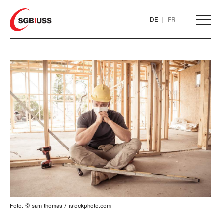
Home
DE
FR
AKTUELL
THEMEN
ARBEIT
Löhne und Vertragspolitik
Flankierende Massnahmen und
Personenfreizügigkeit
Foto: © sam thomas / istockphoto.com
Arbeitsrechte