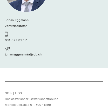
Wallis
Zug
Jonas Eggmann
Zentralsekretär
Zürich
031 377 01 17
jonas.eggmann(at)sgb.ch
SGB | USS
Schwei­ze­ri­scher Ge­werk­schafts­bund
Mon­bi­joustras­se 61, 3007 Bern