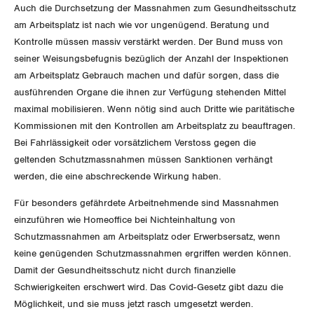
Der Europa-Blog
Auch die Durchsetzung der Massnahmen zum Gesundheitsschutz
OFFENE STELLEN
Jugendkommission
Beide Basel
am Arbeitsplatz ist nach wie vor ungenügend. Beratung und
Vernehmlassungen
Kontrolle müssen massiv verstärkt werden. Der Bund muss von
AGENDA
Migrationskommission
Bern
seiner Weisungsbefugnis bezüglich der Anzahl der Inspektionen
Bücher/Broschüren
am Arbeitsplatz Gebrauch machen und dafür sorgen, dass die
Queer-Kommission
Freiburg
ausführenden Organe die ihnen zur Verfügung stehenden Mittel
maximal mobilisieren. Wenn nötig sind auch Dritte wie paritätische
Rentner:innen-Kommission
Genf
Kommissionen mit den Kontrollen am Arbeitsplatz zu beauftragen.
Bei Fahrlässigkeit oder vorsätzlichem Verstoss gegen die
Glarus
geltenden Schutzmassnahmen müssen Sanktionen verhängt
werden, die eine abschreckende Wirkung haben.
Graubünden
Für besonders gefährdete Arbeitnehmende sind Massnahmen
Jura
einzuführen wie Homeoffice bei Nichteinhaltung von
Schutzmassnahmen am Arbeitsplatz oder Erwerbsersatz, wenn
Luzern
keine genügenden Schutzmassnahmen ergriffen werden können.
Damit der Gesundheitsschutz nicht durch finanzielle
Neuenburg
Schwierigkeiten erschwert wird. Das Covid-Gesetz gibt dazu die
Möglichkeit, und sie muss jetzt rasch umgesetzt werden.