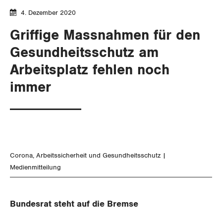
Gewerkschaftsrechte
4. Dezember 2020
Griffige Massnahmen für den
Arbeitssicherheit und Gesundheitsschutz
Gesundheitsschutz am
Arbeitsplatz fehlen noch
WIRTSCHAFT
immer
SOZIALPOLITIK
Finanzen und Steuerpolitik
CORONA-VIRUS
Geld und Währung
AHV
SERVICE PUBLIC
Aussenwirtschaft
Berufliche Vorsorge
Corona
Arbeitssicherheit und Gesundheitsschutz
GLEICHSTELLUNG
Verteilung
Medienmitteilung
Arbeitslosenversicherung
Verkehr
BILDUNG & JUGEND
Überbrückungsleistung
Post
Gleichstellung von Frauen und Männern
Bundesrat steht auf die Bremse
MIGRATION
Ergänzungsleistungen
Energie und Umwelt
Gleichstellung von LGBTI