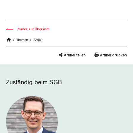
Nidwalden
Obwalden
Schaffhausen
Zurück zur Übersicht
Themen
Arbeit
Schwyz
Artikel teilen
Artikel drucken
St. Gallen-Appenzell
Solothurn
Zuständig beim SGB
Tessin
Thurgau
Uri
Waadt