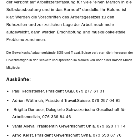
Nidwalden
der Verzicht auf Arbeitszeiterfassung für viele "einen Marsch in die
Selbstausbeutung und in das Burnout" darstelle. Ihr Befund ist
Obwalden
klar: Werden die Vorschriften des Arbeitsgesetzes zu den
Ruhezeiten und zur zeitlichen Lage der Arbeit noch mehr
Schaffhausen
aufgeweicht, dann werden Erschöpfung und muskuloskelettale
Probleme zunehmen.
Schwyz
Die Gewerkschaftsdachverbände SGB und Travail.Suisse vertreten die Interessen der
St. Gallen-Appenzell
Erwerbstätigen in der Schweiz und sprechen im Namen von über einer halben Million
.
Mitglieder
Solothurn
Auskünfte:
Tessin
Paul Rechsteiner, Präsident SGB, 079 277 61 31
Adrian Wüthrich, Präsident Travail.Suisse, 079 287 04 93
Thurgau
Brigitta Danuser, Delegierte Schweizerische Gesellschaft für
Arbeitsmedizin, 076 339 84 46
Uri
Vania Alleva, Präsidentin Gewerkschaft Unia, 079 620 11 14
Waadt
Arno Kerst, Präsident Gewerkschaft Syna, 079 598 67 70