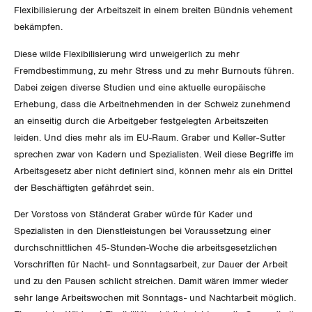
Flexibilisierung der Arbeitszeit in einem breiten Bündnis vehement
Invalidenversicherung
GEWERKSCHAFTSPOLITIK
Kommunikation und Medien
bekämpfen.
Diese wilde Flexibilisierung wird unweigerlich zu mehr
Unfallversicherung
International
SERVICE
Fremdbestimmung, zu mehr Stress und zu mehr Burnouts führen.
Gesundheit
Dabei zeigen diverse Studien und eine aktuelle europäische
Schweiz
Erhebung, dass die Arbeitnehmenden in der Schweiz zunehmend
DER SGB
GEWERKSCHAFTSMITGLIED WERDEN
an einseitig durch die Arbeitgeber festgelegten Arbeitszeiten
Landesstreik
leiden. Und dies mehr als im EU-Raum. Graber und Keller-Sutter
LOHNRECHNER
Medien
sprechen zwar von Kadern und Spezialisten. Weil diese Begriffe im
WIR ÜBER UNS
Arbeitsgesetz aber nicht definiert sind, können mehr als ein Drittel
WEITERBILDUNG
der Beschäftigten gefährdet sein.
GREMIEN
Publikationen
Der Vorstoss von Ständerat Graber würde für Kader und
NEWSLETTER
ZENTRALSEKRETARIAT
Spezialisten in den Dienstleistungen bei Voraussetzung einer
Vorstand
Blog
Artikel
durchschnittlichen 45-Stunden-Woche die arbeitsgesetzlichen
BROSCHÜREN/BÜCHER
KANTONALE BÜNDE
Präsidialausschuss
Vorschriften für Nacht- und Sonntagsarbeit, zur Dauer der Arbeit
Medienmitteilungen
Kontakt
und zu den Pausen schlicht streichen. Damit wären immer wieder
Blog Daniel Lampart
Bestellformular
ANGESCHLOSSENE VERBÄNDE
Feministische Kommission
sehr lange Arbeitswochen mit Sonntags- und Nachtarbeit möglich.
Aargau
Dossier