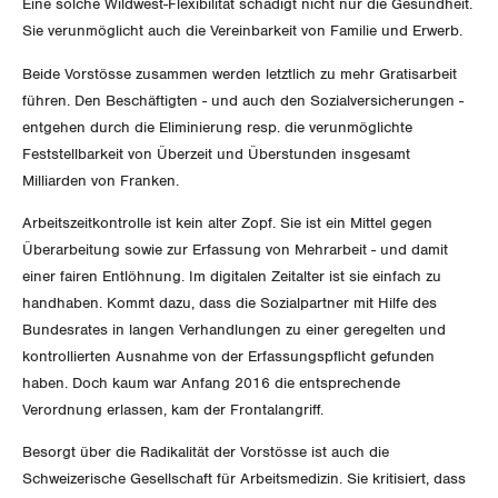
Eine solche Wildwest-Flexibilität schädigt nicht nur die Gesundheit.
Der Europa-Blog
OFFENE STELLEN
Jugendkommission
Sie verunmöglicht auch die Vereinbarkeit von Familie und Erwerb.
Beide Basel
Vernehmlassungen
Beide Vorstösse zusammen werden letztlich zu mehr Gratisarbeit
AGENDA
Migrationskommission
Bern
Bücher/Broschüren
führen. Den Beschäftigten - und auch den Sozialversicherungen -
entgehen durch die Eliminierung resp. die verunmöglichte
Queer-Kommission
Freiburg
Feststellbarkeit von Überzeit und Überstunden insgesamt
Milliarden von Franken.
Rentner:innen-Kommission
Genf
Arbeitszeitkontrolle ist kein alter Zopf. Sie ist ein Mittel gegen
Glarus
Überarbeitung sowie zur Erfassung von Mehrarbeit - und damit
einer fairen Entlöhnung. Im digitalen Zeitalter ist sie einfach zu
Graubünden
handhaben. Kommt dazu, dass die Sozialpartner mit Hilfe des
Bundesrates in langen Verhandlungen zu einer geregelten und
Jura
kontrollierten Ausnahme von der Erfassungspflicht gefunden
haben. Doch kaum war Anfang 2016 die entsprechende
Luzern
Verordnung erlassen, kam der Frontalangriff.
Neuenburg
Besorgt über die Radikalität der Vorstösse ist auch die
Schweizerische Gesellschaft für Arbeitsmedizin. Sie kritisiert, dass