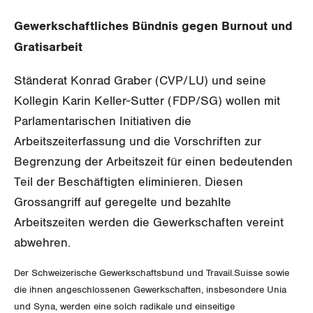
Gewerkschaftsrechte
Gewerkschaftliches Bündnis gegen Burnout und
Gratisarbeit
Arbeitssicherheit und Gesundheitsschutz
Ständerat Konrad Graber (CVP/LU) und seine
WIRTSCHAFT
Kollegin Karin Keller-Sutter (FDP/SG) wollen mit
Parlamentarischen Initiativen die
SOZIALPOLITIK
Finanzen und Steuerpolitik
Arbeitszeiterfassung und die Vorschriften zur
Begrenzung der Arbeitszeit für einen bedeutenden
CORONA-VIRUS
Geld und Währung
AHV
Teil der Beschäftigten eliminieren. Diesen
SERVICE PUBLIC
Grossangriff auf geregelte und bezahlte
Aussenwirtschaft
Berufliche Vorsorge
Arbeitszeiten werden die Gewerkschaften vereint
GLEICHSTELLUNG
Verteilung
Arbeitslosenversicherung
Verkehr
abwehren.
BILDUNG & JUGEND
Überbrückungsleistung
Post
Der Schweizerische Gewerkschaftsbund und Travail.Suisse sowie
Gleichstellung von Frauen und Männern
die ihnen angeschlossenen Gewerkschaften, insbesondere Unia
MIGRATION
Ergänzungsleistungen
Energie und Umwelt
und Syna, werden eine solch radikale und einseitige
Gleichstellung von LGBTI