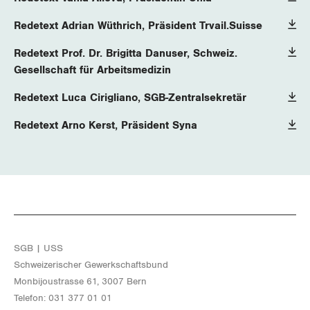
Redetext Adrian Wüthrich, Präsident Trvail.Suisse
Redetext Prof. Dr. Brigitta Danuser, Schweiz.
Gesellschaft für Arbeitsmedizin
Redetext Luca Cirigliano, SGB-Zentralsekretär
Redetext Arno Kerst, Präsident Syna
SGB | USS
Schwei­ze­ri­scher Ge­werk­schafts­bund
Mon­bi­joustras­se 61, 3007 Bern
Te­le­fon: 031 377 01 01