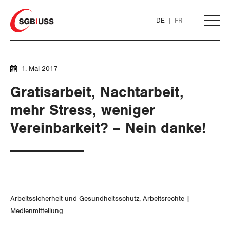
Home
DE
FR
AKTUELL
1. Mai 2017
Gratisarbeit, Nachtarbeit,
THEMEN
mehr Stress, weniger
Vereinbarkeit? – Nein danke!
ARBEIT
Löhne und Vertragspolitik
Flankierende Massnahmen und
Personenfreizügigkeit
Arbeitssicherheit und Gesundheitsschutz
Arbeitsrechte
Medienmitteilung
Arbeitsrechte