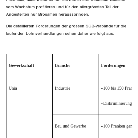
vom Wachstum profitieren und für den allergrössten Teil der
Invalidenversicherung
GEWERKSCHAFTSPOLITIK
Kommunikation und Medien
Angestellten nur Brosamen herausspringen.
Unfallversicherung
Die detaillierten Forderungen der grossen SGB-Verbände für die
International
SERVICE
laufenden Lohnverhandlungen sehen daher wie folgt aus:
Gesundheit
Schweiz
DER SGB
GEWERKSCHAFTSMITGLIED WERDEN
Landesstreik
Gewerkschaft
Branche
Forderungen
LOHNRECHNER
Medien
WIR ÜBER UNS
WEITERBILDUNG
GREMIEN
Publikationen
Unia
Industrie
100 bis 150 Franken
-
NEWSLETTER
ZENTRALSEKRETARIAT
Vorstand
Diskriminierungsüb
-
Blog
Artikel
BROSCHÜREN/BÜCHER
KANTONALE BÜNDE
Präsidialausschuss
Medienmitteilungen
Kontakt
Blog Daniel Lampart
Bau und Gewerbe
100 Franken genere
-
Bestellformular
ANGESCHLOSSENE VERBÄNDE
Feministische Kommission
Aargau
Dossier