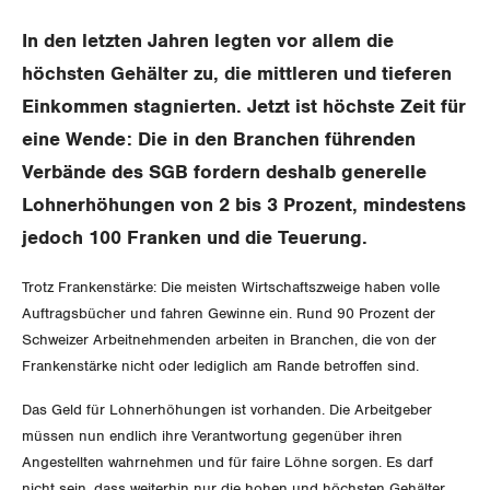
Gewerkschaftsrechte
In den letzten Jahren legten vor allem die
höchsten Gehälter zu, die mittleren und tieferen
Arbeitssicherheit und Gesundheitsschutz
Einkommen stagnierten. Jetzt ist höchste Zeit für
eine Wende: Die in den Branchen führenden
WIRTSCHAFT
Verbände des SGB fordern deshalb generelle
SOZIALPOLITIK
Lohnerhöhungen von 2 bis 3 Prozent, mindestens
Finanzen und Steuerpolitik
jedoch 100 Franken und die Teuerung.
CORONA-VIRUS
Geld und Währung
AHV
Trotz Frankenstärke: Die meisten Wirtschaftszweige haben volle
SERVICE PUBLIC
Auftragsbücher und fahren Gewinne ein. Rund 90 Prozent der
Aussenwirtschaft
Berufliche Vorsorge
Schweizer Arbeitnehmenden arbeiten in Branchen, die von der
GLEICHSTELLUNG
Frankenstärke nicht oder lediglich am Rande betroffen sind.
Verteilung
Arbeitslosenversicherung
Verkehr
Das Geld für Lohnerhöhungen ist vorhanden. Die Arbeitgeber
BILDUNG & JUGEND
Überbrückungsleistung
Post
Gleichstellung von Frauen und Männern
müssen nun endlich ihre Verantwortung gegenüber ihren
Angestellten wahrnehmen und für faire Löhne sorgen. Es darf
MIGRATION
Ergänzungsleistungen
Energie und Umwelt
Gleichstellung von LGBTI
nicht sein, dass weiterhin nur die hohen und höchsten Gehälter