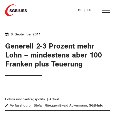
Home
DE
FR
AKTUELL
8. September 2011
Generell 2-3 Prozent mehr
THEMEN
Lohn – mindestens aber 100
Franken plus Teuerung
ARBEIT
Löhne und Vertragspolitik
Flankierende Massnahmen und
Personenfreizügigkeit
Löhne und Vertragspolitik
Artikel
Verfasst durch Stefan Rüegger/Ewald Ackermann, SGB-Info
Arbeitsrechte