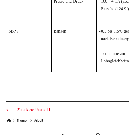
Presse und Druck
100.- + TA (noch pr
-
Wallis
Entscheid 24.9.)
Zug
SBPV
Banken
0.5 bis 1.5% genere
-
Zürich
nach Betriebsergebn
Teilnahme am
-
Lohngleichheitsdial
Zurück zur Übersicht
Themen
Arbeit