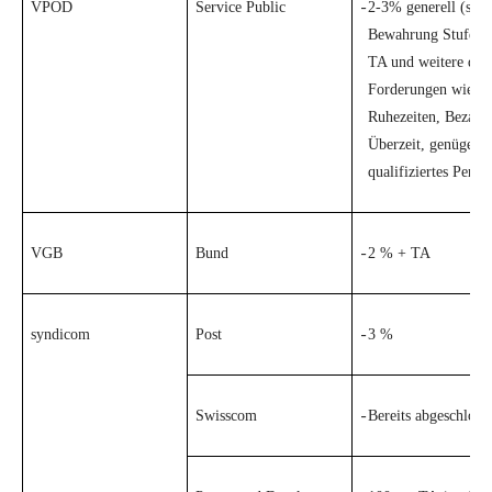
Nidwalden
VPOD
Service Public
2-3% generell (sow
-
Bewahrung Stufenan
Obwalden
TA und weitere qual
Forderungen wie Ei
Schaffhausen
Ruhezeiten, Bezahl
Überzeit, genügend
Schwyz
qualifiziertes Perso
St. Gallen-Appenzell
VGB
Bund
2 % + TA
-
Solothurn
Tessin
syndicom
Post
3 %
-
Thurgau
Swisscom
Bereits abgeschloss
Uri
-
Waadt