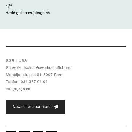
david.gallusser(at)sgb.ch
SGB | USS
Schwei­ze­ri­scher Ge­werk­schafts­bund
Mon­bi­joustras­se 61, 3007 Bern
Te­le­fon: 031 377 01 01
info(at)​sgb.​ch
Newsletter abonnieren