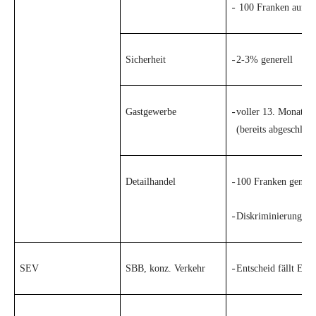
Der Europa-Blog
100 Franken auf M
-
OFFENE STELLEN
Jugendkommission
Beide Basel
Vernehmlassungen
AGENDA
Migrationskommission
Bern
Sicherheit
2-3% generell
-
Bücher/Broschüren
Queer-Kommission
Freiburg
Gastgewerbe
voller 13. Monatslo
-
Rentner:innen-Kommission
Genf
(bereits abgeschloss
Glarus
Detailhandel
100 Franken genere
-
Graubünden
Diskriminierungsüb
-
Jura
Luzern
SEV
SBB, konz. Verkehr
Entscheid fällt End
-
Neuenburg