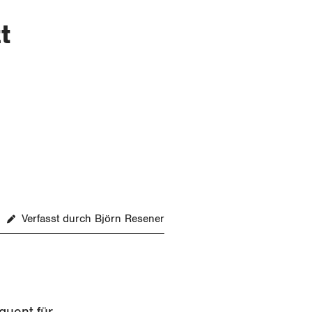
t
Verfasst durch Björn Resener
quent für