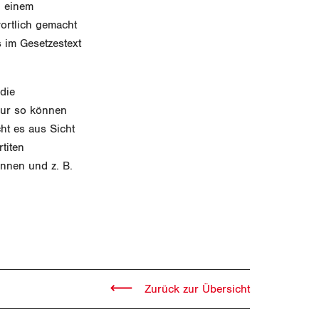
n einem
wortlich gemacht
s im Gesetzestext
die
Nur so können
t es aus Sicht
titen
nnen und z. B.
Zurück zur Übersicht