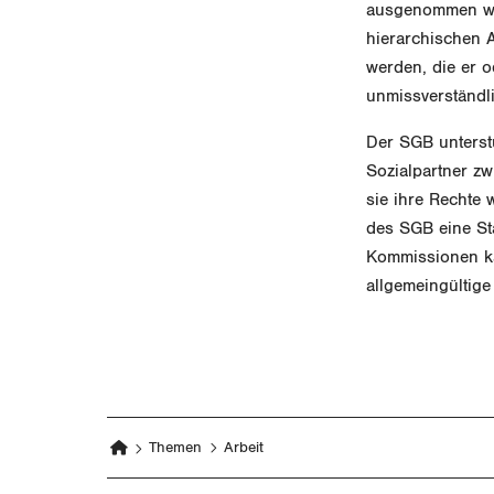
ausgenommen wer
hierarchischen A
werden, die er o
unmissverständl
Der SGB unterst
Sozialpartner zw
sie ihre Rechte
des SGB eine Sta
Kommissionen ka
allgemeingültig
Themen
Arbeit