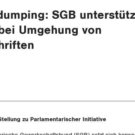
umping: SGB unterstütz
t bei Umgehung von
hriften
ellung zu Parlamentarischer Initiative
rische Gewerkschaftsbund (SGB) setzt sich konse