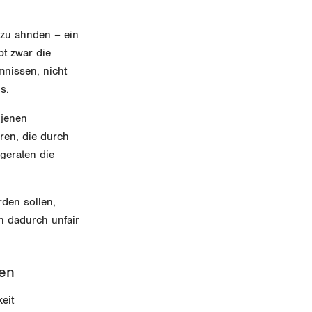
m zu ahnden – ein
t zwar die
mnissen, nicht
ds.
 jenen
ren, die durch
geraten die
rden sollen,
h dadurch unfair
den
eit