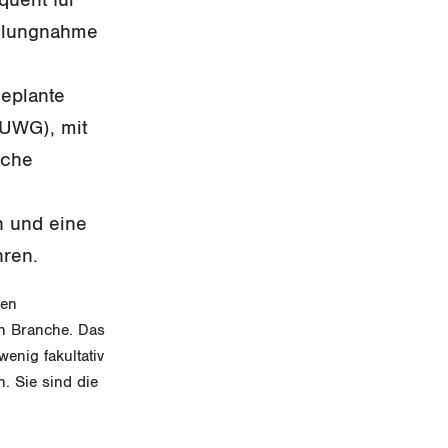
ellungnahme
geplante
(UWG), mit
iche
n und eine
hren.
nen
en Branche. Das
enig fakultativ
. Sie sind die