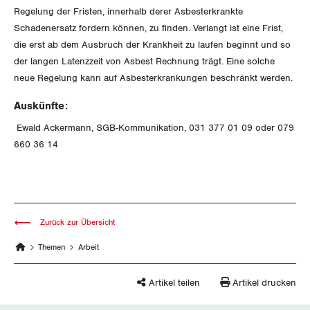
Regelung der Fristen, innerhalb derer Asbesterkrankte
Invalidenversicherung
GEWERKSCHAFTSPOLITIK
Kommunikation und Medien
Schadenersatz fordern können, zu finden. Verlangt ist eine Frist,
die erst ab dem Ausbruch der Krankheit zu laufen beginnt und so
Unfallversicherung
der langen Latenzzeit von Asbest Rechnung trägt. Eine solche
International
SERVICE
neue Regelung kann auf Asbesterkrankungen beschränkt werden.
Gesundheit
Schweiz
Auskünfte:
DER SGB
GEWERKSCHAFTSMITGLIED WERDEN
Landesstreik
Ewald Ackermann, SGB-Kommunikation, 031 377 01 09 oder 079
660 36 14
LOHNRECHNER
Medien
WIR ÜBER UNS
WEITERBILDUNG
GREMIEN
Publikationen
NEWSLETTER
Zurück zur Übersicht
ZENTRALSEKRETARIAT
Vorstand
Blog
Artikel
Themen
Arbeit
BROSCHÜREN/BÜCHER
KANTONALE BÜNDE
Präsidialausschuss
Medienmitteilungen
Kontakt
Blog Daniel Lampart
Artikel teilen
Artikel drucken
Bestellformular
ANGESCHLOSSENE VERBÄNDE
Feministische Kommission
Aargau
Dossier