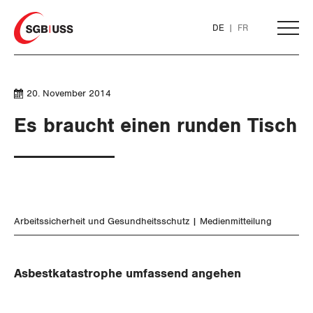
Home
DE
FR
AKTUELL
20. November 2014
Es braucht einen runden Tisch
THEMEN
ARBEIT
Löhne und Vertragspolitik
Arbeitssicherheit und Gesundheitsschutz
Medienmitteilung
Flankierende Massnahmen und
Personenfreizügigkeit
Asbestkatastrophe umfassend angehen
Arbeitsrechte