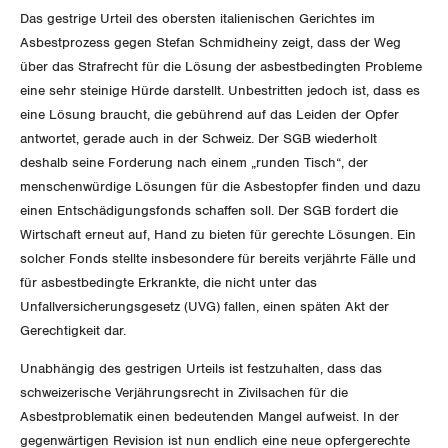
Das gestrige Urteil des obersten italienischen Gerichtes im
Gewerkschaftsrechte
Asbestprozess gegen Stefan Schmidheiny zeigt, dass der Weg
über das Strafrecht für die Lösung der asbestbedingten Probleme
Arbeitssicherheit und Gesundheitsschutz
eine sehr steinige Hürde darstellt. Unbestritten jedoch ist, dass es
eine Lösung braucht, die gebührend auf das Leiden der Opfer
WIRTSCHAFT
antwortet, gerade auch in der Schweiz. Der SGB wiederholt
deshalb seine Forderung nach einem „runden Tisch“, der
SOZIALPOLITIK
menschenwürdige Lösungen für die Asbestopfer finden und dazu
Finanzen und Steuerpolitik
einen Entschädigungsfonds schaffen soll. Der SGB fordert die
Wirtschaft erneut auf, Hand zu bieten für gerechte Lösungen. Ein
CORONA-VIRUS
Geld und Währung
AHV
solcher Fonds stellte insbesondere für bereits verjährte Fälle und
für asbestbedingte Erkrankte, die nicht unter das
SERVICE PUBLIC
Aussenwirtschaft
Berufliche Vorsorge
Unfallversicherungsgesetz (UVG) fallen, einen späten Akt der
Gerechtigkeit dar.
GLEICHSTELLUNG
Verteilung
Arbeitslosenversicherung
Verkehr
Unabhängig des gestrigen Urteils ist festzuhalten, dass das
BILDUNG & JUGEND
Überbrückungsleistung
Post
Gleichstellung von Frauen und Männern
schweizerische Verjährungsrecht in Zivilsachen für die
Asbestproblematik einen bedeutenden Mangel aufweist. In der
MIGRATION
Ergänzungsleistungen
Energie und Umwelt
Gleichstellung von LGBTI
gegenwärtigen Revision ist nun endlich eine neue opfergerechte