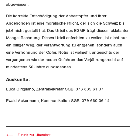
abgewiesen.
Invalidenversicherung
GEWERKSCHAFTSPOLITIK
Kommunikation und Medien
Die korrekte Entschädigung der Asbestopfer und ihrer
Angehörigen ist eine moralische Pflicht, der sich die Schweiz bis
Unfallversicherung
International
SERVICE
jetzt nicht gestellt hat. Das Urteil des EGMR trägt diesem eklatanten
Gesundheit
Mangel Rechnung. Dieses Urteil anfechten zu wollen, ist nicht nur
Schweiz
ein billiger Weg, der Verantwortung zu entgehen, sondern auch
DER SGB
GEWERKSCHAFTSMITGLIED WERDEN
eine Verhöhnung der Opfer. Nötig ist vielmehr, angesichts der
Landesstreik
vergangenen wie der neuen Gefahren das Verjährungsrecht auf
LOHNRECHNER
Medien
mindestens 50 Jahre auszudehnen.
WIR ÜBER UNS
Auskünfte:
WEITERBILDUNG
GREMIEN
Publikationen
Luca Cirigliano, Zentralsekretär SGB, 076 335 61 97
NEWSLETTER
ZENTRALSEKRETARIAT
Ewald Ackermann, Kommunikation SGB, 079 660 36 14
Vorstand
Blog
Artikel
BROSCHÜREN/BÜCHER
KANTONALE BÜNDE
Präsidialausschuss
Medienmitteilungen
Kontakt
Blog Daniel Lampart
Bestellformular
ANGESCHLOSSENE VERBÄNDE
Feministische Kommission
Aargau
Dossier
Zurück zur Übersicht