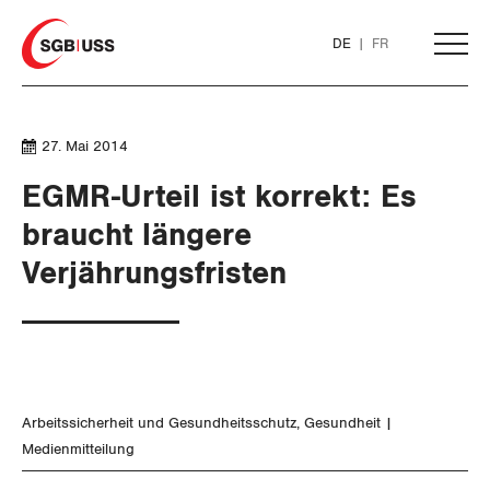
Home
DE
FR
AKTUELL
27. Mai 2014
EGMR-Urteil ist korrekt: Es
THEMEN
braucht längere
Verjährungsfristen
ARBEIT
Löhne und Vertragspolitik
Flankierende Massnahmen und
Personenfreizügigkeit
Arbeitssicherheit und Gesundheitsschutz
Gesundheit
Medienmitteilung
Arbeitsrechte