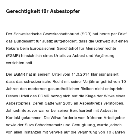
Gewerkschaftsrechte
Gerechtigkeit für Asbestopfer
Arbeitssicherheit und Gesundheitsschutz
Der Schweizerische Gewerkschaftsbund (SGB) hat heute per Brief
WIRTSCHAFT
das Bundesamt für Justiz aufgefordert, dass die Schweiz auf einen
Rekurs beim Europäischen Gerichtshof für Menschenrechte
(EGMR) hinsichtlich eines Urteils zu Asbest und Verjährung
SOZIALPOLITIK
Finanzen und Steuerpolitik
verzichten soll.
CORONA-VIRUS
Geld und Währung
AHV
Der EGMR hat in seinem Urteil vom 11.3.2014 klar signalisiert,
dass das schweizerische Recht mit seiner Verjährungsfrist von 10
SERVICE PUBLIC
Aussenwirtschaft
Berufliche Vorsorge
Jahren den modernen gesundheitlichen Risiken nicht entspricht.
Dieses Urteil des EGMR bezog sich auf die Klage der Witwe eines
GLEICHSTELLUNG
Verteilung
Arbeitslosenversicherung
Verkehr
Asbestopfers. Deren Gatte war 2005 an Asbestkrebs verstorben.
Jahrzehnte zuvor war er bei seiner Berufsarbeit mit Asbest in
BILDUNG & JUGEND
Überbrückungsleistung
Post
Kontakt gekommen. Die Witwe forderte vom früheren Arbeitgeber
Gleichstellung von Frauen und Männern
sowie der Suva Schadenersatz und Genugtuung, wurde jedoch
MIGRATION
Ergänzungsleistungen
Energie und Umwelt
von allen Instanzen mit Verweis auf die Verjährung von 10 Jahren
Gleichstellung von LGBTI