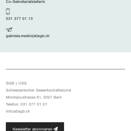
Nidwalden
Co-Sekretariatsleiterin
Obwalden
031 377 01 13
Schaffhausen
gabriela.medici(at)sgb.ch
Schwyz
St. Gallen-Appenzell
Solothurn
SGB | USS
Tessin
Schwei­ze­ri­scher Ge­werk­schafts­bund
Thurgau
Mon­bi­joustras­se 61, 3007 Bern
Te­le­fon: 031 377 01 01
Uri
info(at)​sgb.​ch
Waadt
Newsletter abonnieren