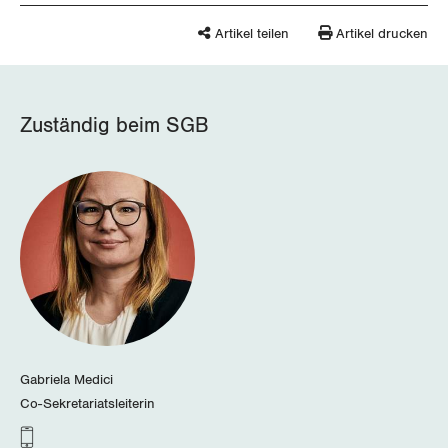
Nidwalden
Artikel teilen
Artikel drucken
Obwalden
Schaffhausen
Zuständig beim SGB
Schwyz
St. Gallen-Appenzell
Solothurn
Tessin
Thurgau
Uri
Gabriela Medici
Co-Sekretariatsleiterin
Waadt