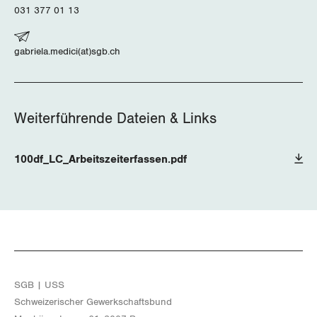
031 377 01 13
Wallis
Zug
gabriela.medici(at)sgb.ch
Zürich
Weiterführende Dateien & Links
100df_LC_Arbeitszeiterfassen.pdf
SGB | USS
Schwei­ze­ri­scher Ge­werk­schafts­bund