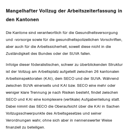
Gewerkschaftsrechte
Mangelhafter Vollzug der Arbeitszeiterfassung in
den Kantonen
Arbeitssicherheit und Gesundheitsschutz
Die Kantone sind verantwortlich für die Gesundheitsversorgung
WIRTSCHAFT
und -vorsorge sowie für die gesundheitspolizeilichen Vorschriften,
aber auch für die Arbeitssicherheit, soweit diese nicht in die
Zuständigkeit des Bundes oder der SUVA fallen.
SOZIALPOLITIK
Finanzen und Steuerpolitik
Infolge dieser föderalistischen, schwer zu überblickenden Struktur
CORONA-VIRUS
Geld und Währung
AHV
ist der Vollzug am Arbeitsplatz aufgeteilt zwischen 26 kantonalen
Arbeitsinspektoraten (KAI), dem SECO und der SUVA. Während
SERVICE PUBLIC
Aussenwirtschaft
Berufliche Vorsorge
zwischen SUVA einerseits und KAI bzw. SECO eine mehr oder
weniger klare Trennung je nach Risiken besteht, findet zwischen
GLEICHSTELLUNG
Verteilung
Arbeitslosenversicherung
Verkehr
SECO und KAI eine komplexere (vertikale) Aufgabenteilung statt.
Dabei nimmt das SECO die Oberaufsicht über die KAI in Sachen
BILDUNG & JUGEND
Überbrückungsleistung
Post
Vollzugsschwerpunkte des Arbeitsgesetzes und seiner
Gleichstellung von Frauen und Männern
Verordnungen wahr, ohne sich aber in nennenswerter Weise
MIGRATION
Ergänzungsleistungen
Energie und Umwelt
finanziell zu beteiligen.
Gleichstellung von LGBTI