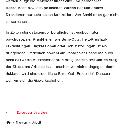
werden aufgrund fehlender finanzieller und personeller
Der Europa-Blog
OFFENE STELLEN
Jugendkommission
Ressourcen bzw. des politischen Willens der kantonalen
Beide Basel
Vernehmlassungen
Direktionen nur sehr selten kontrolliert. Von Sanktionen gar nicht
AGENDA
Migrationskommission
zu sprechen…
Bern
Bücher/Broschüren
In Zeiten stark steigender beruflicher, stressbedingter
Queer-Kommission
Freiburg
psychosozialer Krankheiten wie Burn-Outs, Herz-Kreislauf-
Erkrankungen, Depressionen oder Schlafstörungen ist ein
Rentner:innen-Kommission
Genf
dringendes Umdenken sowohl auf kantonaler Ebene wie auch
beim SECO als Aufsichtsbehörde nötig. Bereits seit Jahren steigt
Glarus
der Stress am Arbeitsplatz – machen wir nichts dagegen, dann
riskieren wird eine eigentliche Burn-Out-„Epidemie“. Dagegen
Graubünden
wehren sich die Gewerkschaften.
Jura
Luzern
Zurück zur Übersicht
Neuenburg
Themen
Arbeit