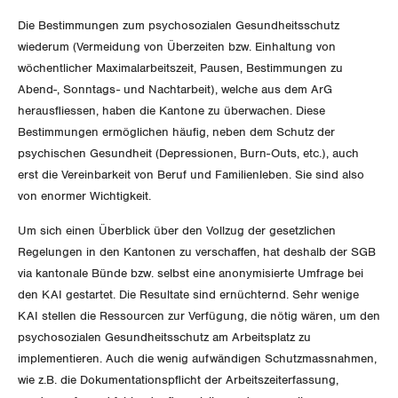
Die Bestimmungen zum psychosozialen Gesundheitsschutz
Invalidenversicherung
GEWERKSCHAFTSPOLITIK
Kommunikation und Medien
wiederum (Vermeidung von Überzeiten bzw. Einhaltung von
wöchentlicher Maximalarbeitszeit, Pausen, Bestimmungen zu
Unfallversicherung
International
SERVICE
Abend-, Sonntags- und Nachtarbeit), welche aus dem ArG
Gesundheit
herausfliessen, haben die Kantone zu überwachen. Diese
Schweiz
Bestimmungen ermöglichen häufig, neben dem Schutz der
DER SGB
GEWERKSCHAFTSMITGLIED WERDEN
psychischen Gesundheit (Depressionen, Burn-Outs, etc.), auch
Landesstreik
erst die Vereinbarkeit von Beruf und Familienleben. Sie sind also
LOHNRECHNER
Medien
von enormer Wichtigkeit.
WIR ÜBER UNS
Um sich einen Überblick über den Vollzug der gesetzlichen
WEITERBILDUNG
GREMIEN
Publikationen
Regelungen in den Kantonen zu verschaffen, hat deshalb der SGB
via kantonale Bünde bzw. selbst eine anonymisierte Umfrage bei
NEWSLETTER
ZENTRALSEKRETARIAT
den KAI gestartet. Die Resultate sind ernüchternd. Sehr wenige
Vorstand
Blog
Artikel
KAI stellen die Ressourcen zur Verfügung, die nötig wären, um den
BROSCHÜREN/BÜCHER
KANTONALE BÜNDE
psychosozialen Gesundheitsschutz am Arbeitsplatz zu
Präsidialausschuss
Medienmitteilungen
Kontakt
implementieren. Auch die wenig aufwändigen Schutzmassnahmen,
Blog Daniel Lampart
Bestellformular
ANGESCHLOSSENE VERBÄNDE
Feministische Kommission
wie z.B. die Dokumentationspflicht der Arbeitszeiterfassung,
Aargau
Dossier