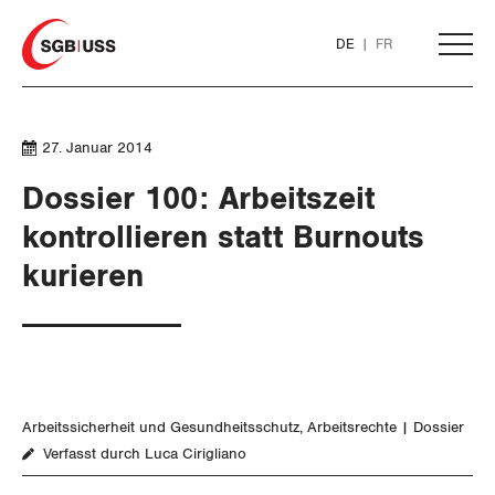
Home
DE
FR
AKTUELL
27. Januar 2014
Dossier 100: Arbeitszeit
THEMEN
kontrollieren statt Burnouts
kurieren
ARBEIT
Löhne und Vertragspolitik
Flankierende Massnahmen und
Personenfreizügigkeit
Arbeitssicherheit und Gesundheitsschutz
Arbeitsrechte
Dossier
Verfasst durch Luca Cirigliano
Arbeitsrechte