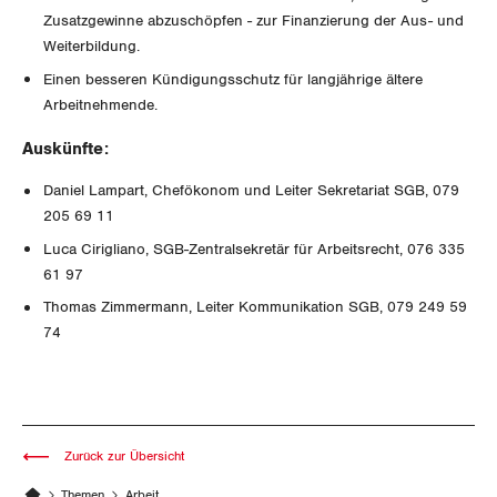
Der Europa-Blog
Zusatzgewinne abzuschöpfen - zur Finanzierung der Aus- und
OFFENE STELLEN
Jugendkommission
Beide Basel
Vernehmlassungen
Weiterbildung.
AGENDA
Einen besseren Kündigungsschutz für langjährige ältere
Migrationskommission
Bern
Bücher/Broschüren
Arbeitnehmende.
Queer-Kommission
Freiburg
Auskünfte:
Rentner:innen-Kommission
Genf
Daniel Lampart, Chefökonom und Leiter Sekretariat SGB, 079
205 69 11
Glarus
Luca Cirigliano, SGB-Zentralsekretär für Arbeitsrecht, 076 335
61 97
Graubünden
Thomas Zimmermann, Leiter Kommunikation SGB, 079 249 59
74
Jura
Luzern
Neuenburg
Zurück zur Übersicht
Themen
Arbeit