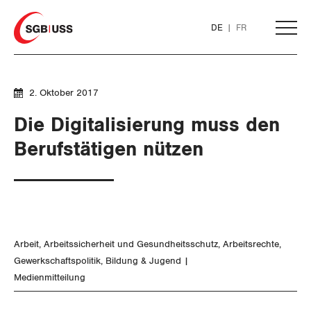
Home
DE
FR
AKTUELL
2. Oktober 2017
Die Digitalisierung muss den
THEMEN
Berufstätigen nützen
ARBEIT
Löhne und Vertragspolitik
Arbeit
Arbeitssicherheit und Gesundheitsschutz
Arbeitsrechte
Flankierende Massnahmen und
Gewerkschaftspolitik
Bildung & Jugend
Personenfreizügigkeit
Medienmitteilung
Arbeitsrechte