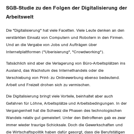
Gewerkschaftsrechte
SGB-Studie zu den Folgen der Digitalisierung der
Arbeitswelt
Arbeitssicherheit und Gesundheitsschutz
Die "Digitalisierung" hat viele Facetten. Viele Leute denken an den
verstärkten Einsatz von Computern und Robotern in den Firmen.
WIRTSCHAFT
Und an die Vergabe von Jobs und Aufträgen über
Internetplattformen ("Uberisierung", "Crowdworking").
SOZIALPOLITIK
Finanzen und Steuerpolitik
Tatsächlich sind aber die Verlagerung von Büro-Arbeitsplätzen ins
CORONA-VIRUS
Ausland, das Wachstum des Internethandels oder die
Geld und Währung
AHV
Verschiebung von Print- zu Onlinewerbung ebenso bedeutend.
Arbeit und Freizeit drohen sich zu vermischen.
SERVICE PUBLIC
Aussenwirtschaft
Berufliche Vorsorge
Die Digitalisierung bringt viele Vorteile, beinhaltet aber auch
GLEICHSTELLUNG
Verteilung
Arbeitslosenversicherung
Verkehr
Gefahren für Löhne, Arbeitsplätze und Arbeitsbedingungen. In der
Vergangenheit hat die Schweiz die Phasen des technologischen
BILDUNG & JUGEND
Überbrückungsleistung
Post
Gleichstellung von Frauen und Männern
Wandels relativ gut gemeistert. Unter den Betroffenen gab es zwar
immer wieder traurige Schicksale. Doch die Gewerkschaften und
MIGRATION
Ergänzungsleistungen
Energie und Umwelt
Gleichstellung von LGBTI
die Wirtschaftspolitik haben dafür gesorgt, dass die Berufstätigen