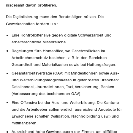
insgesamt davon profitieren.
Invalidenversicherung
GEWERKSCHAFTSPOLITIK
Kommunikation und Medien
Die Digitalisierung muss den Berufstätigen nützen. Die
Unfallversicherung
Gewerkschaften fordern u.a.:
International
SERVICE
Eine Kontrolloffensive gegen digitale Schwarzarbeit und
Gesundheit
Schweiz
arbeitsrechtliche Missbräuche.
DER SGB
GEWERKSCHAFTSMITGLIED WERDEN
Regelungen fürs Homeoffice, wo Gesetzeslücken im
Landesstreik
Arbeitnehmerschutz bestehen, z. B. in den Bereichen
LOHNRECHNER
Medien
Gesundheit und Materialkosten sowie bei Haftungsfragen.
WIR ÜBER UNS
Gesamtarbeitsverträge (GAV) mit Mindestlöhnen sowie Aus-
WEITERBILDUNG
und Weiterbildungsmöglichkeiten in gefährdeten Branchen:
GREMIEN
Publikationen
Detailhandel, JournalistInnen, Taxi, Versicherung, Banken
NEWSLETTER
(Verbesserung des bestehenden GAV).
ZENTRALSEKRETARIAT
Vorstand
Blog
Artikel
Eine Offensive bei der Aus- und Weiterbildung. Die Kantone
BROSCHÜREN/BÜCHER
und die Arbeitgeber sollen endlich ausreichend Angebote für
KANTONALE BÜNDE
Präsidialausschuss
Erwachsene schaffen (Validation, Nachholbildung usw.) und
Medienmitteilungen
Kontakt
Blog Daniel Lampart
mitfinanzieren.
Bestellformular
ANGESCHLOSSENE VERBÄNDE
Feministische Kommission
Aargau
Dossier
Ausreichend hohe Gewinnsteuern der Firmen, um allfällige