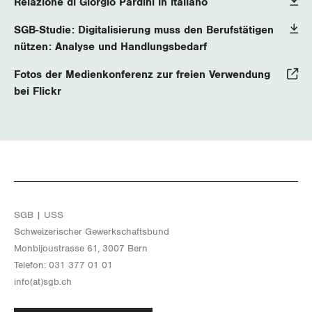
Relazione di Giorgio Pardini in italiano
SGB-Studie: Digitalisierung muss den Berufstätigen
nützen: Analyse und Handlungsbedarf
Fotos der Medienkonferenz zur freien Verwendung
bei Flickr
SGB | USS
Schwei­ze­ri­scher Ge­werk­schafts­bund
Mon­bi­joustras­se 61, 3007 Bern
Te­le­fon: 031 377 01 01
info(at)​sgb.​ch