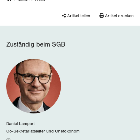
Nidwalden
Artikel teilen
Artikel drucken
Obwalden
Schaffhausen
Zuständig beim SGB
Schwyz
St. Gallen-Appenzell
Solothurn
Tessin
Thurgau
Uri
Daniel Lampart
Co-Sekretariatsleiter und Chefökonom
Waadt