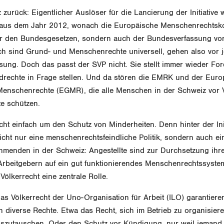
 zurück: Eigentlicher Auslöser für die Lancierung der Initiative w
 aus dem Jahr 2012, wonach die Europäische Menschenrechtsk
r den Bundesgesetzen, sondern auch der Bundesverfassung vo
ich sind Grund- und Menschenrechte universell, gehen also vor 
sung. Doch das passt der SVP nicht. Sie stellt immer wieder Fo
drechte in Frage stellen. Und da stören die EMRK und der Euro
 Menschenrechte (EGMR), die alle Menschen in der Schweiz vor 
te schützen.
cht einfach um den Schutz von Minderheiten. Denn hinter der Initi
nicht nur eine menschenrechtsfeindliche Politik, sondern auch ein
ehmenden in der Schweiz: Angestellte sind zur Durchsetzung ihre
rbeitgebern auf ein gut funktionierendes Menschenrechtssyste
Völkerrecht eine zentrale Rolle.
 Völkerrecht der Uno-Organisation für Arbeit (ILO) garantieren
 diverse Rechte. Etwa das Recht, sich im Betrieb zu organisier
uszutauschen. Oder den Schutz vor Kündigung, nur weil jemand