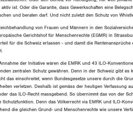
 aktiv ist. Oder die Garantie, dass Gewerkschaften eine Belegsc
uchen und beraten darf. Und nicht zuletzt den Schutz von Whistl
leichbehandlung von Frauen und Männern in den Sozialversich
europäische Gerichtshof für Menschenrechte (EGMR) in Strassbu
teil für die Schweiz erlassen - und damit die Rentenansprüche 
t.
 Annahme der Initiative wären die EMRK und 43 ILO-Konventionen
nden zentralen Schutz gewähren. Denn in der Schweiz gibt es k
cht das einschreitet, wenn Bundesgesetze unsere durch die Gru
heiten verletzen. Deshalb ist gemäss der heutigen Verfassung a
der das ILO-Recht massgebend. So übernimmt das von der Schwe
se Schutzfunktion. Denn das Völkerrecht via EMRK und ILO-Konv
gehend die gleichen Grund- und Menschenrechte wie unsere Verf