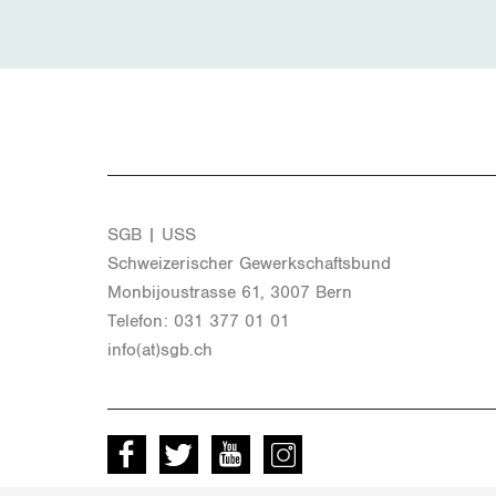
SGB | USS
Schwei­ze­ri­scher Ge­werk­schafts­bund
Mon­bi­joustras­se 61, 3007 Bern
Te­le­fon: 031 377 01 01
info(at)​sgb.​ch
Facebook
Twitter
Youtube
instagram