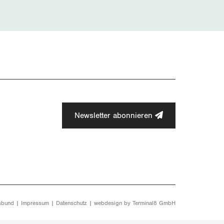
Newsletter abonnieren
sbund |
Impressum
|
Datenschutz
| webdesign by
Terminal8 GmbH