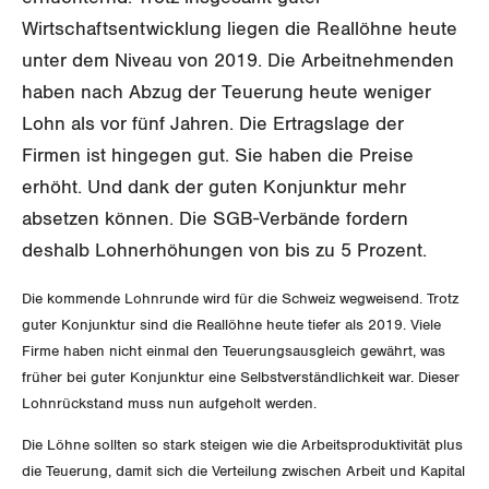
Wirtschaftsentwicklung liegen die Reallöhne heute
Invalidenversicherung
GEWERKSCHAFTSPOLITIK
Kommunikation und Medien
unter dem Niveau von 2019. Die Arbeitnehmenden
Unfallversicherung
haben nach Abzug der Teuerung heute weniger
International
SERVICE
Lohn als vor fünf Jahren. Die Ertragslage der
Gesundheit
Schweiz
Firmen ist hingegen gut. Sie haben die Preise
DER SGB
GEWERKSCHAFTSMITGLIED WERDEN
erhöht. Und dank der guten Konjunktur mehr
Landesstreik
absetzen können. Die SGB-Verbände fordern
LOHNRECHNER
Medien
WIR ÜBER UNS
deshalb Lohnerhöhungen von bis zu 5 Prozent.
WEITERBILDUNG
Die kommende Lohnrunde wird für die Schweiz wegweisend. Trotz
GREMIEN
Publikationen
guter Konjunktur sind die Reallöhne heute tiefer als 2019. Viele
NEWSLETTER
Firme haben nicht einmal den Teuerungsausgleich gewährt, was
ZENTRALSEKRETARIAT
Vorstand
Blog
Artikel
früher bei guter Konjunktur eine Selbstverständlichkeit war. Dieser
BROSCHÜREN/BÜCHER
Lohnrückstand muss nun aufgeholt werden.
KANTONALE BÜNDE
Präsidialausschuss
Medienmitteilungen
Kontakt
Blog Daniel Lampart
Die Löhne sollten so stark steigen wie die Arbeitsproduktivität plus
Bestellformular
ANGESCHLOSSENE VERBÄNDE
Feministische Kommission
Aargau
die Teuerung, damit sich die Verteilung zwischen Arbeit und Kapital
Dossier