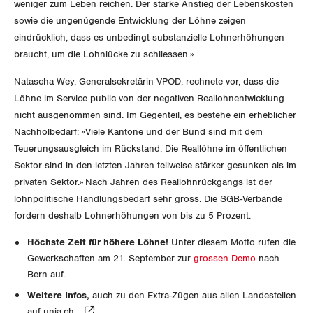
Nidwalden
weniger zum Leben reichen. Der starke Anstieg der Lebenskosten
sowie die ungenügende Entwicklung der Löhne zeigen
Obwalden
eindrücklich, dass es unbedingt substanzielle Lohnerhöhungen
braucht, um die Lohnlücke zu schliessen.»
Schaffhausen
Natascha Wey, Generalsekretärin VPOD, rechnete vor, dass die
Löhne im Service public von der negativen Reallohnentwicklung
Schwyz
nicht ausgenommen sind. Im Gegenteil, es bestehe ein erheblicher
Nachholbedarf: «Viele Kantone und der Bund sind mit dem
St. Gallen-Appenzell
Teuerungsausgleich im Rückstand. Die Reallöhne im öffentlichen
Sektor sind in den letzten Jahren teilweise stärker gesunken als im
Solothurn
privaten Sektor.» Nach Jahren des Reallohnrückgangs ist der
lohnpolitische Handlungsbedarf sehr gross. Die SGB-Verbände
Tessin
fordern deshalb Lohnerhöhungen von bis zu 5 Prozent.
Thurgau
Höchste Zeit für höhere Löhne!
Unter diesem Motto rufen die
Gewerkschaften am 21. September zur
grossen Demo
nach
Uri
Bern auf.
Weitere Infos,
auch zu den Extra-Zügen aus allen Landesteilen
Waadt
auf
unia.ch