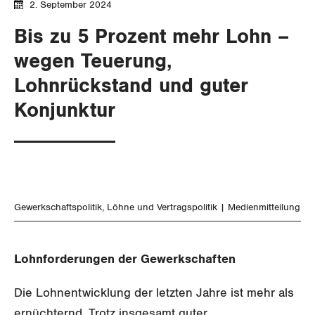
2. September 2024
Gewerkschaftsrechte
Bis zu 5 Prozent mehr Lohn –
Arbeitssicherheit und Gesundheitsschutz
wegen Teuerung,
Lohnrückstand und guter
WIRTSCHAFT
Konjunktur
SOZIALPOLITIK
Finanzen und Steuerpolitik
CORONA-VIRUS
Geld und Währung
AHV
SERVICE PUBLIC
Aussenwirtschaft
Berufliche Vorsorge
Gewerkschaftspolitik
Löhne und Vertragspolitik
Medienmitteilung
GLEICHSTELLUNG
Verteilung
Arbeitslosenversicherung
Verkehr
Lohnforderungen der Gewerkschaften
BILDUNG & JUGEND
Überbrückungsleistung
Post
Gleichstellung von Frauen und Männern
Die Lohnentwicklung der letzten Jahre ist mehr als
MIGRATION
Ergänzungsleistungen
Energie und Umwelt
Gleichstellung von LGBTI
ernüchternd. Trotz insgesamt guter