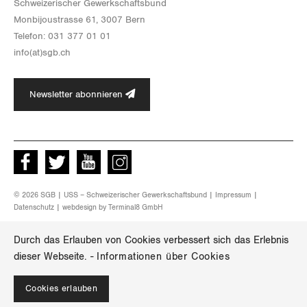
Schwei­ze­ri­scher Ge­werk­schafts­bund
Mon­bi­joustras­se 61, 3007 Bern
Te­le­fon: 031 377 01 01
info(at)​sgb.​ch
Newsletter abonnieren
Facebook
Twitter
Youtube
instagram
© 2026 SGB | USS – Schweizerischer Gewerkschaftsbund |
Impressum
|
Datenschutz
| webdesign by
Terminal8 GmbH
Durch das Erlauben von Cookies verbessert sich das Erlebnis
dieser Webseite.
-
Informationen über Cookies
Cookies erlauben