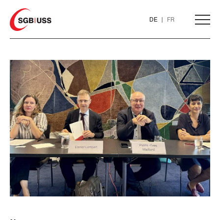
Home
DE
FR
AKTUELL
THEMEN
ARBEIT
Löhne und Vertragspolitik
Flankierende Massnahmen und
Personenfreizügigkeit
Arbeitsrechte