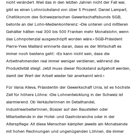
Der Europa-Blog
nicht verändert. Weil das in den letzten Jahren nicht der Fall war,
OFFENE STELLEN
Jugendkommission
Beide Basel
gibt es einen Lohnrückstand von über 5 Prozent. Daniel Lampart,
Vernehmlassungen
Chefökonom des Schweizerischen Gewerkschaftsbunds SGB,
AGENDA
Migrationskommission
Bern
betonte an der Lohn-Medienkonferenz: «Die unteren und mittleren
Bücher/Broschüren
Gehälter hätten real 300 bis 500 Franken mehr Monatslohn, wenn
Queer-Kommission
Freiburg
das Lohnpotenzial ausgeschöpft worden wäre.» SGB-Präsident
Pierre-Yves Maillard erinnerte daran, dass es der Wirtschaft es
Rentner:innen-Kommission
Genf
immer noch bestens geht: «Es kann nicht sein, dass die
Arbeitnehmenden real immer weniger verdienen, während die
Glarus
Produktivität steigt. Jetzt muss dieser Rückstand aufgeholt werden,
damit der Wert der Arbeit wieder fair anerkannt wird.»
Graubünden
Für Vania Alleva, Präsidentin der Gewerkschaft Unia, ist es höchste
Zeit für höhere Löhne: «Die Lohnentwicklung in der Schweiz ist
Jura
alarmierend. Ob VerkäuferInnen im Detailhandel,
Luzern
IndustriearbeiterInnen, Büezer auf den Baustellen oder
Mitarbeitende in der Hotel- und Gastrobranche oder in der
Neuenburg
Alterspflege: All diese Menschen kämpfen jeweils am Monatsende
mit hohen Rechnungen und ungenügenden Löhnen, die immer