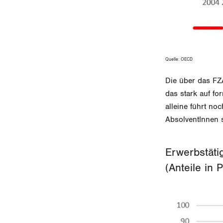
Quelle:
OECD
Die über das FZA
das stark auf f
alleine führt no
AbsolventInnen s
Erwerbstäti
(Anteile in 