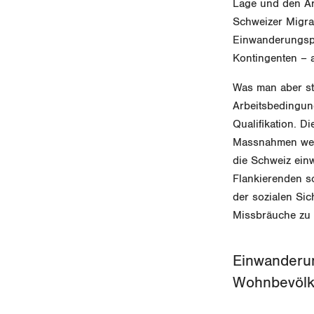
Lage und den Arb
Schweizer Migrat
Einwanderungspo
Kontingenten – a
Was man aber ste
Arbeitsbedingung
Qualifikation. D
Massnahmen wese
die Schweiz einw
Flankierenden s
der sozialen Si
Missbräuche zu
Einwanderun
Wohnbevölke