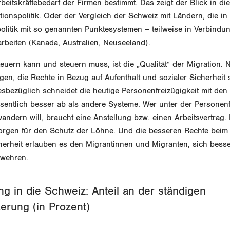
eitskräftebedarf der Firmen bestimmt. Das zeigt der Blick in di
ionspolitik. Oder der Vergleich der Schweiz mit Ländern, die in 
litik mit so genannten Punktesystemen – teilweise in Verbindun
rbeiten (Kanada, Australien, Neuseeland).
uern kann und steuern muss, ist die „Qualität“ der Migration. 
en, die Rechte in Bezug auf Aufenthalt und sozialer Sicherheit 
iesbezüglich schneidet die heutige Personenfreizügigkeit mit de
ntlich besser ab als andere Systeme. Wer unter der Personenfr
andern will, braucht eine Anstellung bzw. einen Arbeitsvertrag. 
orgen für den Schutz der Löhne. Und die besseren Rechte beim 
cherheit erlauben es den Migrantinnen und Migranten, sich bess
 wehren.
g in die Schweiz: Anteil an der ständigen
rung (in Prozent)