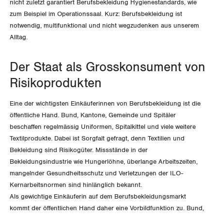
nicht zuletzt garantiert Berufsbekleidung Hygienestandards, wie
zum Beispiel im Operationssaal. Kurz: Berufsbekleidung ist
Invalidenversicherung
GEWERKSCHAFTSPOLITIK
Kommunikation und Medien
notwendig, multifunktional und nicht wegzudenken aus unserem
Alltag.
Unfallversicherung
International
SERVICE
Gesundheit
Der Staat als Grosskonsument von
Schweiz
DER SGB
GEWERKSCHAFTSMITGLIED WERDEN
Risikoprodukten
Landesstreik
Eine der wichtigsten Einkäuferinnen von Berufsbekleidung ist die
LOHNRECHNER
Medien
WIR ÜBER UNS
öffentliche Hand. Bund, Kantone, Gemeinde und Spitäler
WEITERBILDUNG
beschaffen regelmässig Uniformen, Spitalkittel und viele weitere
GREMIEN
Publikationen
Textilprodukte. Dabei ist Sorgfalt gefragt, denn Textilien und
NEWSLETTER
Bekleidung sind Risikogüter. Missstände in der
ZENTRALSEKRETARIAT
Vorstand
Bekleidungsindustrie wie Hungerlöhne, überlange Arbeitszeiten,
Blog
Artikel
mangelnder Gesundheitsschutz und Verletzungen der ILO-
BROSCHÜREN/BÜCHER
KANTONALE BÜNDE
Präsidialausschuss
Kernarbeitsnormen sind hinlänglich bekannt.
Medienmitteilungen
Kontakt
Blog Daniel Lampart
Als gewichtige Einkäuferin auf dem Berufsbekleidungsmarkt
Bestellformular
ANGESCHLOSSENE VERBÄNDE
Feministische Kommission
kommt der öffentlichen Hand daher eine Vorbildfunktion zu. Bund,
Aargau
Dossier