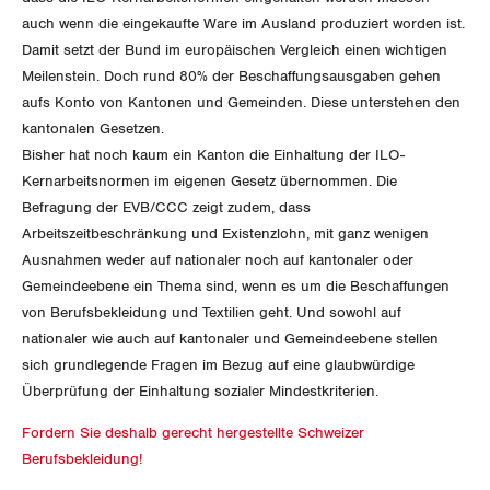
Nidwalden
auch wenn die eingekaufte Ware im Ausland produziert worden ist.
Damit setzt der Bund im europäischen Vergleich einen wichtigen
Obwalden
Meilenstein. Doch rund 80% der Beschaffungsausgaben gehen
aufs Konto von Kantonen und Gemeinden. Diese unterstehen den
Schaffhausen
kantonalen Gesetzen.
Bisher hat noch kaum ein Kanton die Einhaltung der ILO-
Schwyz
Kernarbeitsnormen im eigenen Gesetz übernommen. Die
Befragung der EVB/CCC zeigt zudem, dass
St. Gallen-Appenzell
Arbeitszeitbeschränkung und Existenzlohn, mit ganz wenigen
Ausnahmen weder auf nationaler noch auf kantonaler oder
Solothurn
Gemeindeebene ein Thema sind, wenn es um die Beschaffungen
Tessin
von Berufsbekleidung und Textilien geht. Und sowohl auf
nationaler wie auch auf kantonaler und Gemeindeebene stellen
Thurgau
sich grundlegende Fragen im Bezug auf eine glaubwürdige
Überprüfung der Einhaltung sozialer Mindestkriterien.
Uri
Fordern Sie deshalb gerecht hergestellte Schweizer
Berufsbekleidung!
Waadt