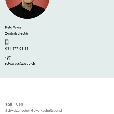
Reto Wyss
Zentralsekretär
031 377 01 11
reto.wyss(at)sgb.ch
SGB | USS
Schwei­ze­ri­scher Ge­werk­schafts­bund