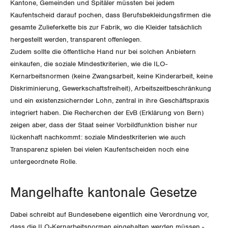
Der Europa-Blog
Kantone, Gemeinden und Spitäler müssten bei jedem
OFFENE STELLEN
Jugendkommission
Beide Basel
Kaufentscheid darauf pochen, dass Berufsbekleidungsfirmen die
Vernehmlassungen
gesamte Zulieferkette bis zur Fabrik, wo die Kleider tatsächlich
AGENDA
Migrationskommission
Bern
hergestellt werden, transparent offenlegen.
Bücher/Broschüren
Zudem sollte die öffentliche Hand nur bei solchen Anbietern
Queer-Kommission
Freiburg
einkaufen, die soziale Mindestkriterien, wie die ILO-
Kernarbeitsnormen (keine Zwangsarbeit, keine Kinderarbeit, keine
Rentner:innen-Kommission
Genf
Diskriminierung, Gewerkschaftsfreiheit), Arbeitszeitbeschränkung
und ein existenzsichernder Lohn, zentral in ihre Geschäftspraxis
Glarus
integriert haben. Die Recherchen der EvB (Erklärung von Bern)
zeigen aber, dass der Staat seiner Vorbildfunktion bisher nur
Graubünden
lückenhaft nachkommt: soziale Mindestkriterien wie auch
Transparenz spielen bei vielen Kaufentscheiden noch eine
Jura
untergeordnete Rolle.
Luzern
Mangelhafte kantonale Gesetze
Neuenburg
Dabei schreibt auf Bundesebene eigentlich eine Verordnung vor,
dass die ILO-Kernarbeitsnormen eingehalten werden müssen -