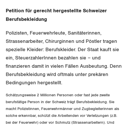
Gewerkschaftsrechte
Petition für gerecht hergestellte Schweizer
Berufsbekleidung
Arbeitssicherheit und Gesundheitsschutz
Polizisten, Feuerwehrleute, Sanitäterinnen,
WIRTSCHAFT
Strassenarbeiter, Chirurginnen und Pöstler tragen
spezielle Kleider: Berufskleider. Der Staat kauft sie
SOZIALPOLITIK
Finanzen und Steuerpolitik
ein, SteuerzahlerInnen bezahlen sie – und
finanzieren damit in vielen Fällen Ausbeutung. Denn
CORONA-VIRUS
Geld und Währung
AHV
Berufsbekleidung wird oftmals unter prekären
SERVICE PUBLIC
Bedingungen hergestellt.
Aussenwirtschaft
Berufliche Vorsorge
Schätzungsweise 2 Millionen Personen oder fast jede zweite
GLEICHSTELLUNG
Verteilung
Arbeitslosenversicherung
Verkehr
berufstätige Person in der Schweiz trägt Berufsbekleidung. Sie
macht Polizistinnen, Feuerwehrmänner und Zugbegleiterinnen als
BILDUNG & JUGEND
Überbrückungsleistung
Post
Gleichstellung von Frauen und Männern
solche erkennbar, schützt die Arbeitenden vor Verletzungen (z.B.
bei der Feuerwehr) oder vor Schmutz (Strassenarbeitern). Und
MIGRATION
Ergänzungsleistungen
Energie und Umwelt
Gleichstellung von LGBTI