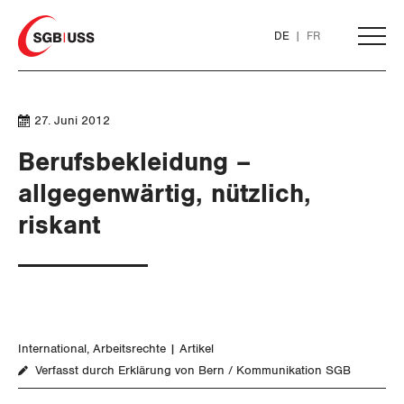
Home
DE
FR
AKTUELL
27. Juni 2012
Berufsbekleidung –
THEMEN
allgegenwärtig, nützlich,
riskant
ARBEIT
Löhne und Vertragspolitik
Flankierende Massnahmen und
Personenfreizügigkeit
International
Arbeitsrechte
Artikel
Verfasst durch Erklärung von Bern / Kommunikation SGB
Arbeitsrechte