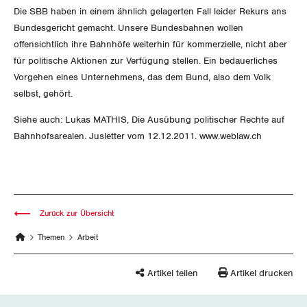
Nidwalden
Die SBB haben in einem ähnlich gelagerten Fall leider Rekurs ans
Bundesgericht gemacht. Unsere Bundesbahnen wollen
Obwalden
offensichtlich ihre Bahnhöfe weiterhin für kommerzielle, nicht aber
für politische Aktionen zur Verfügung stellen. Ein bedauerliches
Schaffhausen
Vorgehen eines Unternehmens, das dem Bund, also dem Volk
selbst, gehört.
Schwyz
Siehe auch: Lukas MATHIS, Die Ausübung politischer Rechte auf
St. Gallen-Appenzell
Bahnhofsarealen. Jusletter vom 12.12.2011.
www.weblaw.ch
Solothurn
Tessin
Zurück zur Übersicht
Thurgau
Themen
Arbeit
Uri
Artikel teilen
Artikel drucken
Waadt