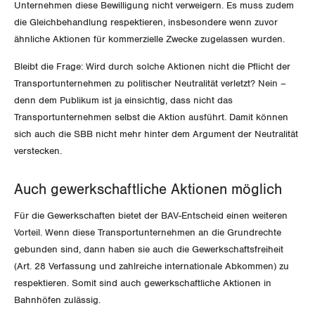
Der Europa-Blog
Unternehmen diese Bewilligung nicht verweigern. Es muss zudem
OFFENE STELLEN
Jugendkommission
Beide Basel
die Gleichbehandlung respektieren, insbesondere wenn zuvor
Vernehmlassungen
ähnliche Aktionen für kommerzielle Zwecke zugelassen wurden.
AGENDA
Migrationskommission
Bern
Bücher/Broschüren
Bleibt die Frage: Wird durch solche Aktionen nicht die Pflicht der
Transportunternehmen zu politischer Neutralität verletzt? Nein –
Queer-Kommission
Freiburg
denn dem Publikum ist ja einsichtig, dass nicht das
Rentner:innen-Kommission
Transportunternehmen selbst die Aktion ausführt. Damit können
Genf
sich auch die SBB nicht mehr hinter dem Argument der Neutralität
verstecken.
Glarus
Graubünden
Auch gewerkschaftliche Aktionen möglich
Für die Gewerkschaften bietet der BAV-Entscheid einen weiteren
Jura
Vorteil. Wenn
diese Transportunternehmen an die Grundrechte
gebunden sind, dann haben sie auch die Gewerkschaftsfreiheit
Luzern
(Art. 28 Verfassung und zahlreiche internationale Abkommen) zu
respektieren
. Somit sind auch gewerkschaftliche Aktionen in
Neuenburg
Bahnhöfen zulässig.