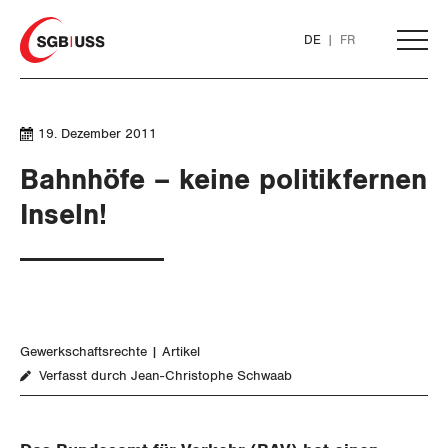
Home
DE
FR
AKTUELL
19. Dezember 2011
Bahnhöfe – keine politikfernen
THEMEN
Inseln!
ARBEIT
Löhne und Vertragspolitik
Gewerkschaftsrechte
Artikel
Flankierende Massnahmen und
Verfasst durch Jean-Christophe Schwaab
Personenfreizügigkeit
Arbeitsrechte