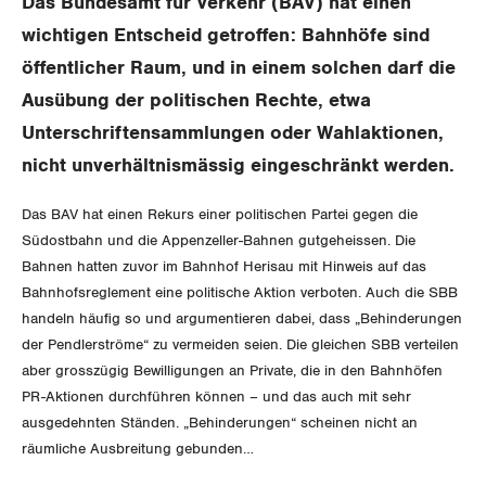
Das Bundesamt für Verkehr (BAV) hat einen
Gewerkschaftsrechte
wichtigen Entscheid getroffen: Bahnhöfe sind
öffentlicher Raum, und in einem solchen darf die
Arbeitssicherheit und Gesundheitsschutz
Ausübung der politischen Rechte, etwa
Unterschriftensammlungen oder Wahlaktionen,
WIRTSCHAFT
nicht unverhältnismässig eingeschränkt werden.
SOZIALPOLITIK
Finanzen und Steuerpolitik
Das BAV hat einen Rekurs einer politischen Partei gegen die
Südostbahn und die Appenzeller-Bahnen gutgeheissen. Die
CORONA-VIRUS
Geld und Währung
AHV
Bahnen hatten zuvor im Bahnhof Herisau mit Hinweis auf das
Bahnhofsreglement eine politische Aktion verboten. Auch die SBB
SERVICE PUBLIC
Aussenwirtschaft
Berufliche Vorsorge
handeln häufig so und argumentieren dabei, dass „Behinderungen
der Pendlerströme“ zu vermeiden seien. Die gleichen SBB verteilen
GLEICHSTELLUNG
Verteilung
Arbeitslosenversicherung
aber grosszügig Bewilligungen an Private, die in den Bahnhöfen
Verkehr
PR-Aktionen durchführen können – und das auch mit sehr
BILDUNG & JUGEND
Überbrückungsleistung
ausgedehnten Ständen. „Behinderungen“ scheinen nicht an
Post
Gleichstellung von Frauen und Männern
räumliche Ausbreitung gebunden…
MIGRATION
Ergänzungsleistungen
Energie und Umwelt
Gleichstellung von LGBTI