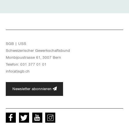
SGB | USS
Schwei­ze­ri­scher Ge­werk­schafts­bund
Mon­bi­joustras­se 61, 3007 Bern
Te­le­fon: 031 377 01 01
info(at)​sgb.​ch
Newsletter abonnieren
Facebook
Twitter
Youtube
instagram