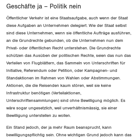
Geschäfte ja – Politik nein
Invalidenversicherung
GEWERKSCHAFTSPOLITIK
Kommunikation und Medien
Öffentlicher Verkehr ist eine Staatsaufgabe, auch wenn der Staat
Unfallversicherung
diese Aufgaben an Unternehmen delegiert. Wie der Staat selbst
International
SERVICE
sind diese Unternehmen, wenn sie öffentliche Aufträge ausführen,
Gesundheit
an die Grundrechte gebunden, ob die Unternehmen nun dem
Schweiz
Privat- oder öffentlichen Recht unterstehen. Die Grundrechte
DER SGB
GEWERKSCHAFTSMITGLIED WERDEN
schützen das Ausüben der politischen Rechte, seien das nun das
Landesstreik
Verteilen von Flugblättern, das Sammeln von Unterschriften für
LOHNRECHNER
Medien
WIR ÜBER UNS
Initiative, Referendum oder Petition, oder Kampagnen- und
Standaktionen im Rahmen von Wahlen oder Abstimmungen.
WEITERBILDUNG
Aktionen, die die Reisenden kaum stören, weil sie keine
GREMIEN
Publikationen
Infrastruktur benötigen (Verteilaktionen,
NEWSLETTER
Unterschriftensammlungen) sind ohne Bewilligung
möglich
. Es
ZENTRALSEKRETARIAT
Vorstand
Blog
Artikel
wäre sogar ungesetzlich, weil unverhältnismässig, sie einer
BROSCHÜREN/BÜCHER
Bewilligung unterstellen zu wollen.
KANTONALE BÜNDE
Präsidialausschuss
Medienmitteilungen
Kontakt
Blog Daniel Lampart
Ein Stand jedoch, der ja mehr Raum beansprucht, kann
Bestellformular
ANGESCHLOSSENE VERBÄNDE
Feministische Kommission
Aargau
bewilligungspflichtig sein. Ohne wichtigen Grund jedoch kann das
Dossier