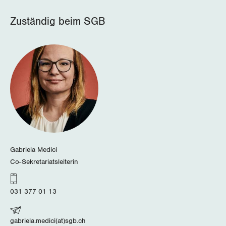
Wallis
Zuständig beim SGB
Zug
Zürich
Gabriela Medici
Co-Sekretariatsleiterin
031 377 01 13
gabriela.medici(at)sgb.ch