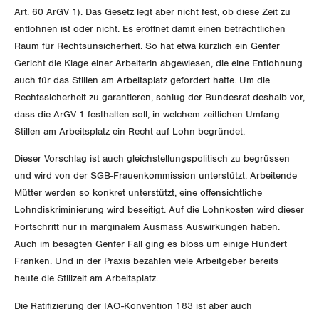
Art. 60 ArGV 1). Das Gesetz legt aber nicht fest, ob diese Zeit zu
Invalidenversicherung
GEWERKSCHAFTSPOLITIK
Kommunikation und Medien
entlohnen ist oder nicht. Es eröffnet damit einen beträchtlichen
Raum für Rechtsunsicherheit. So hat etwa kürzlich ein Genfer
Unfallversicherung
Gericht die Klage einer Arbeiterin abgewiesen, die eine Entlohnung
International
SERVICE
auch für das Stillen am Arbeitsplatz gefordert hatte. Um die
Gesundheit
Schweiz
Rechtssicherheit zu garantieren, schlug der Bundesrat deshalb vor,
DER SGB
dass die ArGV 1 festhalten soll, in welchem zeitlichen Umfang
GEWERKSCHAFTSMITGLIED WERDEN
Landesstreik
Stillen am Arbeitsplatz ein Recht auf Lohn begründet.
LOHNRECHNER
Medien
Dieser Vorschlag ist auch gleichstellungspolitisch zu begrüssen
WIR ÜBER UNS
und wird von der SGB-Frauenkommission unterstützt. Arbeitende
WEITERBILDUNG
Mütter werden so konkret unterstützt, eine offensichtliche
GREMIEN
Publikationen
Lohndiskriminierung wird beseitigt. Auf die Lohnkosten wird dieser
NEWSLETTER
Fortschritt nur in marginalem Ausmass Auswirkungen haben.
ZENTRALSEKRETARIAT
Vorstand
Blog
Auch im besagten Genfer Fall ging es bloss um einige Hundert
Artikel
BROSCHÜREN/BÜCHER
Franken. Und in der Praxis bezahlen viele Arbeitgeber bereits
KANTONALE BÜNDE
Präsidialausschuss
heute die Stillzeit am Arbeitsplatz.
Medienmitteilungen
Kontakt
Blog Daniel Lampart
Bestellformular
ANGESCHLOSSENE VERBÄNDE
Feministische Kommission
Die Ratifizierung der IAO-Konvention 183 ist aber auch
Aargau
Dossier