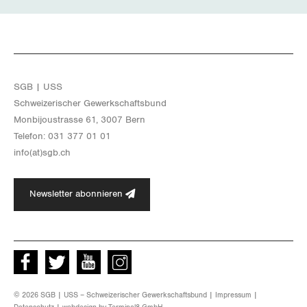
Wallis
Zug
Zürich
SGB | USS
Schwei­ze­ri­scher Ge­werk­schafts­bund
Mon­bi­joustras­se 61, 3007 Bern
Te­le­fon: 031 377 01 01
info(at)​sgb.​ch
Newsletter abonnieren
Facebook
Twitter
Youtube
instagram
© 2026 SGB | USS – Schweizerischer Gewerkschaftsbund |
Impressum
|