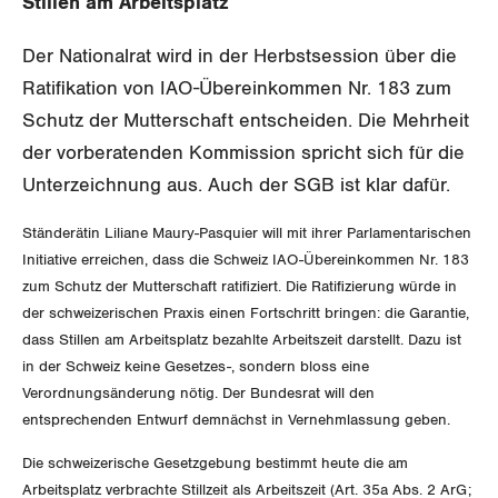
Stillen am Arbeitsplatz
Gewerkschaftsrechte
Der Nationalrat wird in der Herbstsession über die
Arbeitssicherheit und Gesundheitsschutz
Ratifikation von IAO-Übereinkommen Nr. 183 zum
Schutz der Mutterschaft entscheiden. Die Mehrheit
WIRTSCHAFT
der vorberatenden Kommission spricht sich für die
Unterzeichnung aus. Auch der SGB ist klar dafür.
SOZIALPOLITIK
Finanzen und Steuerpolitik
Ständerätin Liliane Maury-Pasquier will mit ihrer Parlamentarischen
Initiative erreichen, dass die Schweiz IAO-Übereinkommen Nr. 183
CORONA-VIRUS
Geld und Währung
AHV
zum Schutz der Mutterschaft ratifiziert. Die Ratifizierung würde in
der schweizerischen Praxis einen Fortschritt bringen: die Garantie,
SERVICE PUBLIC
Aussenwirtschaft
Berufliche Vorsorge
dass Stillen am Arbeitsplatz bezahlte Arbeitszeit darstellt. Dazu ist
in der Schweiz keine Gesetzes-, sondern bloss eine
GLEICHSTELLUNG
Verteilung
Arbeitslosenversicherung
Verkehr
Verordnungsänderung nötig. Der Bundesrat will den
entsprechenden Entwurf demnächst in Vernehmlassung geben.
BILDUNG & JUGEND
Überbrückungsleistung
Post
Gleichstellung von Frauen und Männern
Die schweizerische Gesetzgebung bestimmt heute die am
MIGRATION
Ergänzungsleistungen
Energie und Umwelt
Gleichstellung von LGBTI
Arbeitsplatz verbrachte Stillzeit als Arbeitszeit (Art. 35a Abs. 2 ArG;