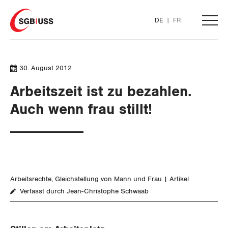
Home
DE
FR
AKTUELL
30. August 2012
Arbeitszeit ist zu bezahlen.
THEMEN
Auch wenn frau stillt!
ARBEIT
Löhne und Vertragspolitik
Arbeitsrechte
Gleichstellung von Mann und Frau
Artikel
Flankierende Massnahmen und
Verfasst durch Jean-Christophe Schwaab
Personenfreizügigkeit
Arbeitsrechte