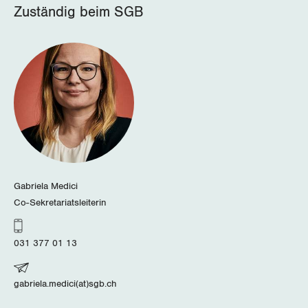
Nidwalden
Zuständig beim SGB
Obwalden
Schaffhausen
Schwyz
St. Gallen-Appenzell
Solothurn
Gabriela Medici
Tessin
Co-Sekretariatsleiterin
Thurgau
031 377 01 13
Uri
gabriela.medici(at)sgb.ch
Waadt