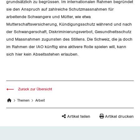
Der Europa-Blog
grundsätzlich zu begrüssen. Im internationalen Rahmen begründet
OFFENE STELLEN
Jugendkommission
sie den Anspruch auf zahlreiche Schutzmassnahmen für
Beide Basel
Vernehmlassungen
arbeitende Schwangere und Mütter, wie etwa
AGENDA
Migrationskommission
Bern
Mutterschaftsversicherung, Kündigungsschutz während und nach
Bücher/Broschüren
der Schwangerschaft, Diskriminierungsverbot, Gesundheitsschutz
Queer-Kommission
Freiburg
und Massnahmen zugunsten des Stillens. Die Schweiz, die ja doch
im Rahmen der IAO künftig eine aktivere Rolle spielen will, kann
Rentner:innen-Kommission
Genf
sich hier kein Abseitsstehen erlauben.
Glarus
Graubünden
Zurück zur Übersicht
Jura
Themen
Arbeit
Luzern
Artikel teilen
Artikel drucken
Neuenburg