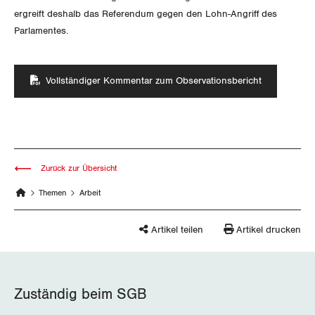
Der Europa-Blog
ergreift deshalb das Referendum gegen den Lohn-Angriff des
OFFENE STELLEN
Jugendkommission
Beide Basel
Vernehmlassungen
Parlamentes.
AGENDA
Migrationskommission
Bern
Bücher/Broschüren
Vollständiger Kommentar zum Observationsbericht
Queer-Kommission
Freiburg
Rentner:innen-Kommission
Genf
Glarus
Zurück zur Übersicht
Graubünden
Themen
Arbeit
Jura
Artikel teilen
Artikel drucken
Luzern
Neuenburg
Zuständig beim SGB