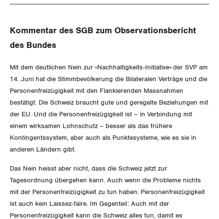
Gewerkschaftsrechte
Kommentar des SGB zum Observationsbericht
Arbeitssicherheit und Gesundheitsschutz
des Bundes
WIRTSCHAFT
Mit dem deutlichen Nein zur «Nachhaltigkeits-Initiative» der SVP am
14. Juni hat die Stimmbevölkerung die Bilateralen Verträge und die
Personenfreizügigkeit mit den Flankierenden Massnahmen
SOZIALPOLITIK
Finanzen und Steuerpolitik
bestätigt. Die Schweiz braucht gute und geregelte Beziehungen mit
der EU. Und die Personenfreizügigkeit ist – in Verbindung mit
CORONA-VIRUS
Geld und Währung
AHV
einem wirksamen Lohnschutz – besser als das frühere
Kontingentssystem, aber auch als Punktesysteme, wie es sie in
SERVICE PUBLIC
Aussenwirtschaft
Berufliche Vorsorge
anderen Ländern gibt.
GLEICHSTELLUNG
Verteilung
Arbeitslosenversicherung
Verkehr
Das Nein heisst aber nicht, dass die Schweiz jetzt zur
Tagesordnung übergehen kann. Auch wenn die Probleme nichts
BILDUNG & JUGEND
Überbrückungsleistung
Post
mit der Personenfreizügigkeit zu tun haben. Personenfreizügigkeit
Gleichstellung von Frauen und Männern
ist auch kein Laissez-faire. Im Gegenteil: Auch mit der
MIGRATION
Ergänzungsleistungen
Energie und Umwelt
Gleichstellung von LGBTI
Personenfreizügigkeit kann die Schweiz alles tun, damit es