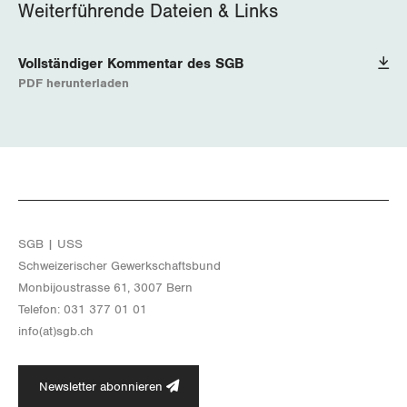
Weiterführende Dateien & Links
Wallis
Vollständiger Kommentar des SGB
Zug
PDF herunterladen
Zürich
SGB | USS
Schwei­ze­ri­scher Ge­werk­schafts­bund
Mon­bi­joustras­se 61, 3007 Bern
Te­le­fon: 031 377 01 01
info(at)​sgb.​ch
Newsletter abonnieren