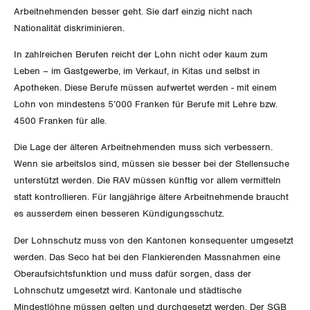
Arbeitnehmenden besser geht. Sie darf einzig nicht nach
Invalidenversicherung
GEWERKSCHAFTSPOLITIK
Kommunikation und Medien
Nationalität diskriminieren.
Unfallversicherung
In zahlreichen Berufen reicht der Lohn nicht oder kaum zum
International
SERVICE
Leben – im Gastgewerbe, im Verkauf, in Kitas und selbst in
Gesundheit
Apotheken. Diese Berufe müssen aufwertet werden - mit einem
Schweiz
Lohn von mindestens 5’000 Franken für Berufe mit Lehre bzw.
DER SGB
GEWERKSCHAFTSMITGLIED WERDEN
4500 Franken für alle.
Landesstreik
Die Lage der älteren Arbeitnehmenden muss sich verbessern.
LOHNRECHNER
Medien
WIR ÜBER UNS
Wenn sie arbeitslos sind, müssen sie besser bei der Stellensuche
unterstützt werden. Die RAV müssen künftig vor allem vermitteln
WEITERBILDUNG
GREMIEN
Publikationen
statt kontrollieren. Für langjährige ältere Arbeitnehmende braucht
es ausserdem einen besseren Kündigungsschutz.
NEWSLETTER
ZENTRALSEKRETARIAT
Vorstand
Blog
Artikel
Der Lohnschutz muss von den Kantonen konsequenter umgesetzt
BROSCHÜREN/BÜCHER
werden. Das Seco hat bei den Flankierenden Massnahmen eine
KANTONALE BÜNDE
Präsidialausschuss
Medienmitteilungen
Oberaufsichtsfunktion und muss dafür sorgen, dass der
Kontakt
Blog Daniel Lampart
Bestellformular
Lohnschutz umgesetzt wird. Kantonale und städtische
ANGESCHLOSSENE VERBÄNDE
Feministische Kommission
Aargau
Dossier
Mindestlöhne müssen gelten und durchgesetzt werden. Der SGB