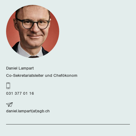
Nidwalden
Obwalden
Schaffhausen
Schwyz
St. Gallen-Appenzell
Daniel Lampart
Solothurn
Co-Sekretariatsleiter und Chefökonom
Tessin
031 377 01 16
Thurgau
daniel.lampart(at)sgb.ch
Uri
Waadt