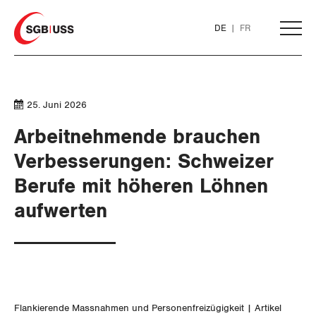
Home
DE
FR
AKTUELL
25. Juni 2026
THEMEN
Arbeitnehmende brauchen
Verbesserungen: Schweizer
ARBEIT
Berufe mit höheren Löhnen
aufwerten
Löhne und Vertragspolitik
Flankierende Massnahmen und
Personenfreizügigkeit
Arbeitsrechte
Flankierende Massnahmen und Personenfreizügigkeit
Artikel