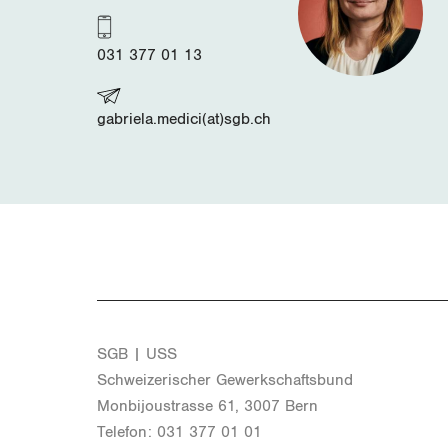
031 377 01 13
gabriela.medici(at)sgb.ch
SGB | USS
Schwei­ze­ri­scher Ge­werk­schafts­bund
Mon­bi­joustras­se 61, 3007 Bern
Te­le­fon: 031 377 01 01