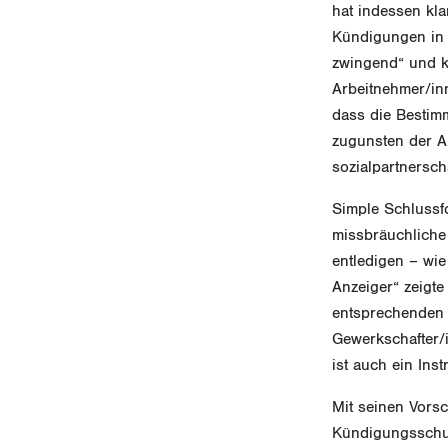
hat indessen kla
Kündigungen in 
zwingend“ und k
Arbeitnehmer/in
dass die Bestim
zugunsten der A
sozialpartnersch
Simple Schlussfo
missbräuchliche
entledigen – wi
Anzeiger“ zeigte
entsprechenden 
Gewerkschafter/i
ist auch ein In
Mit seinen Vorsc
Kündigungsschut