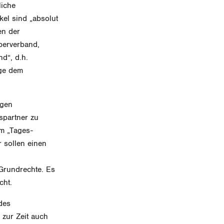
liche
el sind „absolut
en der
berverband,
d“, d.h.
age dem
egen
spartner zu
m „Tages-
r sollen einen
 Grundrechte. Es
cht.
des
zur Zeit auch