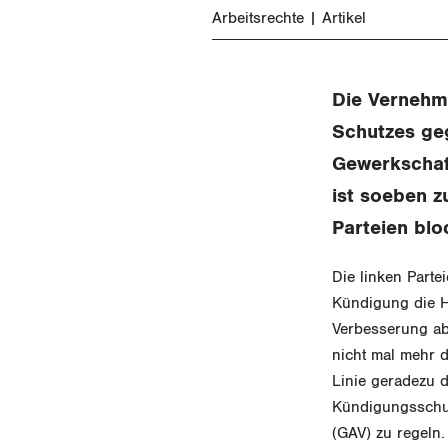
Arbeitsrechte
Artikel
Die Vernehml
Schutzes ge
Gewerkschaft
ist soeben z
Parteien blo
Die linken Parte
Kündigung die H
Verbesserung ab
nicht mal mehr d
Linie
geradezu d
Kündigungsschut
(GAV) zu regeln.