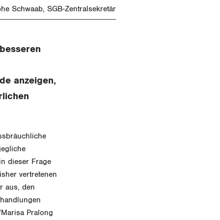
phe Schwaab, SGB-Zentralsekretär
 besseren
de anzeigen,
rlichen
ssbräuchliche
jegliche
in dieser Frage
isher vertretenen
r aus, den
erhandlungen
r/Marisa Pralong