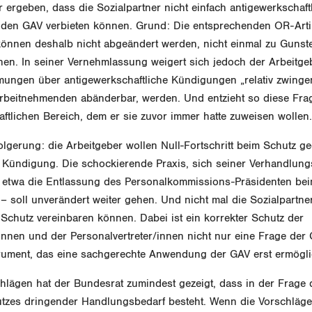
r ergeben, dass die Sozialpartner nicht einfach antigewerkschaft
den GAV verbieten können. Grund: Die entsprechenden OR-Artik
önnen deshalb nicht abgeändert werden, nicht einmal zu Gunst
nen. In seiner Vernehmlassung weigert sich jedoch der Arbeitge
mungen über antigewerkschaftliche Kündigungen „relativ zwingen
rbeitnehmenden abänderbar, werden. Und entzieht so diese Fr
aftlichen Bereich, dem er sie zuvor immer hatte zuweisen wollen.
lgerung: die Arbeitgeber wollen Null-Fortschritt beim Schutz g
 Kündigung. Die schockierende Praxis, sich seiner Verhandlung
e etwa die Entlassung des Personalkommissions-Präsidenten bei
 – soll unverändert weiter gehen. Und nicht mal die Sozialpartne
Schutz vereinbaren können. Dabei ist ein korrekter Schutz der
nnen und der Personalvertreter/innen nicht nur eine Frage der
strument, das eine sachgerechte Anwendung der GAV erst ermögli
hlägen hat der Bundesrat zumindest gezeigt, dass in der Frage 
zes dringender Handlungsbedarf besteht. Wenn die Vorschläge 