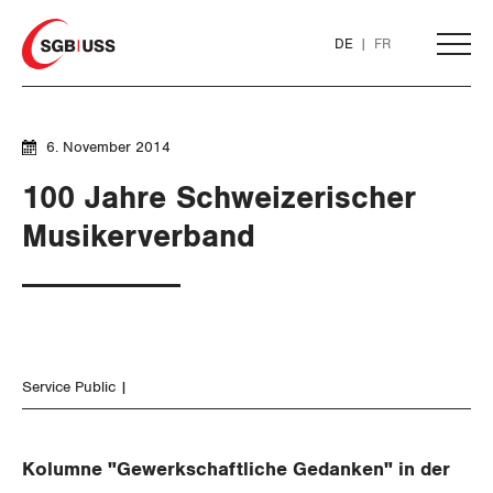
Home
DE
FR
AKTUELL
6. November 2014
100 Jahre Schweizerischer
THEMEN
Musikerverband
ARBEIT
Löhne und Vertragspolitik
Service Public
Flankierende Massnahmen und
Personenfreizügigkeit
Kolumne "Gewerkschaftliche Gedanken" in der
Arbeitsrechte