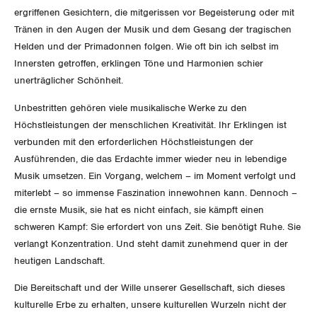
ergriffenen Gesichtern, die mitgerissen vor Begeisterung oder mit
Invalidenversicherung
GEWERKSCHAFTSPOLITIK
Kommunikation und Medien
Tränen in den Augen der Musik und dem Gesang der tragischen
Helden und der Primadonnen folgen. Wie oft bin ich selbst im
Unfallversicherung
International
Innersten getroffen, erklingen Töne und Harmonien schier
SERVICE
unerträglicher Schönheit.
Gesundheit
Schweiz
Unbestritten gehören viele musikalische Werke zu den
DER SGB
GEWERKSCHAFTSMITGLIED WERDEN
Höchstleistungen der menschlichen Kreativität. Ihr Erklingen ist
Landesstreik
verbunden mit den erforderlichen Höchstleistungen der
LOHNRECHNER
Medien
Ausführenden, die das Erdachte immer wieder neu in lebendige
WIR ÜBER UNS
Musik umsetzen. Ein Vorgang, welchem – im Moment verfolgt und
WEITERBILDUNG
miterlebt – so immense Faszination innewohnen kann. Dennoch –
GREMIEN
Publikationen
die ernste Musik, sie hat es nicht einfach, sie kämpft einen
NEWSLETTER
schweren Kampf: Sie erfordert von uns Zeit. Sie benötigt Ruhe. Sie
ZENTRALSEKRETARIAT
Vorstand
Blog
verlangt Konzentration. Und steht damit zunehmend quer in der
Artikel
BROSCHÜREN/BÜCHER
heutigen Landschaft.
KANTONALE BÜNDE
Präsidialausschuss
Medienmitteilungen
Kontakt
Blog Daniel Lampart
Die Bereitschaft und der Wille unserer Gesellschaft, sich dieses
Bestellformular
ANGESCHLOSSENE VERBÄNDE
Feministische Kommission
Aargau
kulturelle Erbe zu erhalten, unsere kulturellen Wurzeln nicht der
Dossier