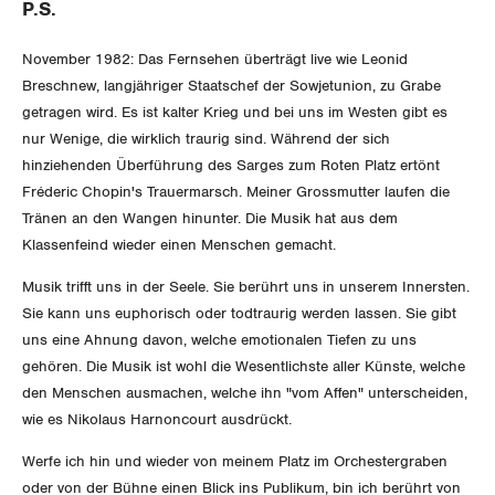
P.S.
Gewerkschaftsrechte
November 1982: Das Fernsehen überträgt live wie Leonid
Arbeitssicherheit und Gesundheitsschutz
Breschnew, langjähriger Staatschef der Sowjetunion, zu Grabe
getragen wird. Es ist kalter Krieg und bei uns im Westen gibt es
nur Wenige, die wirklich traurig sind. Während der sich
WIRTSCHAFT
hinziehenden Überführung des Sarges zum Roten Platz ertönt
Fréderic Chopin's Trauermarsch. Meiner Grossmutter laufen die
SOZIALPOLITIK
Finanzen und Steuerpolitik
Tränen an den Wangen hinunter. Die Musik hat aus dem
Klassenfeind wieder einen Menschen gemacht.
CORONA-VIRUS
Geld und Währung
AHV
Musik trifft uns in der Seele. Sie berührt uns in unserem Innersten.
Sie kann uns euphorisch oder todtraurig werden lassen. Sie gibt
SERVICE PUBLIC
Aussenwirtschaft
Berufliche Vorsorge
uns eine Ahnung davon, welche emotionalen Tiefen zu uns
gehören. Die Musik ist wohl die Wesentlichste aller Künste, welche
GLEICHSTELLUNG
Verteilung
Arbeitslosenversicherung
Verkehr
den Menschen ausmachen, welche ihn "vom Affen" unterscheiden,
wie es Nikolaus Harnoncourt ausdrückt.
BILDUNG & JUGEND
Überbrückungsleistung
Post
Gleichstellung von Frauen und Männern
Werfe ich hin und wieder von meinem Platz im Orchestergraben
MIGRATION
Ergänzungsleistungen
Energie und Umwelt
Gleichstellung von LGBTI
oder von der Bühne einen Blick ins Publikum, bin ich berührt von