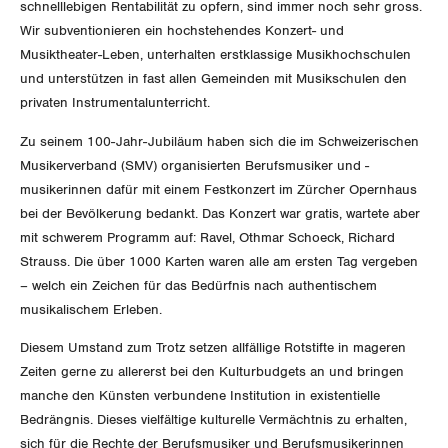
Der Europa-Blog
schnelllebigen Rentabilität zu opfern, sind immer noch sehr gross.
OFFENE STELLEN
Jugendkommission
Beide Basel
Wir subventionieren ein hochstehendes Konzert- und
Vernehmlassungen
Musiktheater-Leben, unterhalten erstklassige Musikhochschulen
AGENDA
Migrationskommission
Bern
und unterstützen in fast allen Gemeinden mit Musikschulen den
Bücher/Broschüren
privaten Instrumentalunterricht.
Queer-Kommission
Freiburg
Zu seinem 100-Jahr-Jubiläum haben sich die im Schweizerischen
Musikerverband (SMV) organisierten Berufsmusiker und -
Rentner:innen-Kommission
Genf
musikerinnen dafür mit einem Festkonzert im Zürcher Opernhaus
bei der Bevölkerung bedankt. Das Konzert war gratis, wartete aber
Glarus
mit schwerem Programm auf: Ravel, Othmar Schoeck, Richard
Strauss. Die über 1000 Karten waren alle am ersten Tag vergeben
Graubünden
– welch ein Zeichen für das Bedürfnis nach authentischem
musikalischem Erleben.
Jura
Diesem Umstand zum Trotz setzen allfällige Rotstifte in mageren
Luzern
Zeiten gerne zu allererst bei den Kulturbudgets an und bringen
manche den Künsten verbundene Institution in existentielle
Neuenburg
Bedrängnis. Dieses vielfältige kulturelle Vermächtnis zu erhalten,
sich für die Rechte der Berufsmusiker und Berufsmusikerinnen