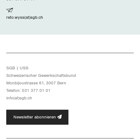
reto.wyss(at)sgb.ch
SGB | USS
Schwei­ze­ri­scher Ge­werk­schafts­bund
Mon­bi­joustras­se 61, 3007 Bern
Te­le­fon: 031 377 01 01
info(at)​sgb.​ch
Newsletter abonnieren