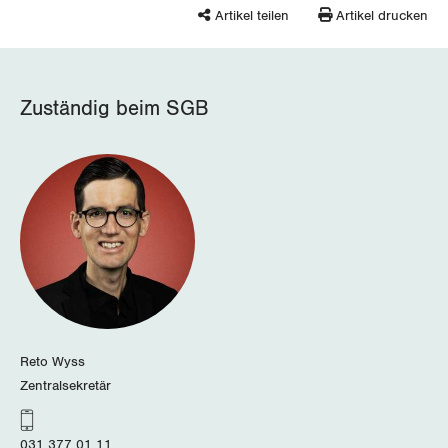
Artikel teilen
Artikel drucken
Wallis
Zug
Zuständig beim SGB
Zürich
Reto Wyss
Zentralsekretär
031 377 01 11