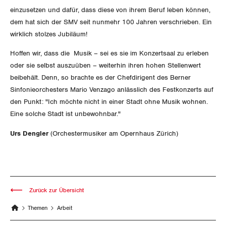
Nidwalden
einzusetzen und dafür, dass diese von ihrem Beruf leben können,
dem hat sich der SMV seit nunmehr 100 Jahren verschrieben. Ein
Obwalden
wirklich stolzes Jubiläum!
Schaffhausen
Hoffen wir, dass die Musik – sei es sie im Konzertsaal zu erleben
oder sie selbst auszuüben – weiterhin ihren hohen Stellenwert
Schwyz
beibehält. Denn, so brachte es der Chefdirigent des Berner
Sinfonieorchesters Mario Venzago anlässlich des Festkonzerts auf
St. Gallen-Appenzell
den Punkt: "Ich möchte nicht in einer Stadt ohne Musik wohnen.
Eine solche Stadt ist unbewohnbar."
Solothurn
Urs Dengler
(Orchestermusiker am Opernhaus Zürich)
Tessin
Thurgau
Zurück zur Übersicht
Uri
Themen
Arbeit
Waadt