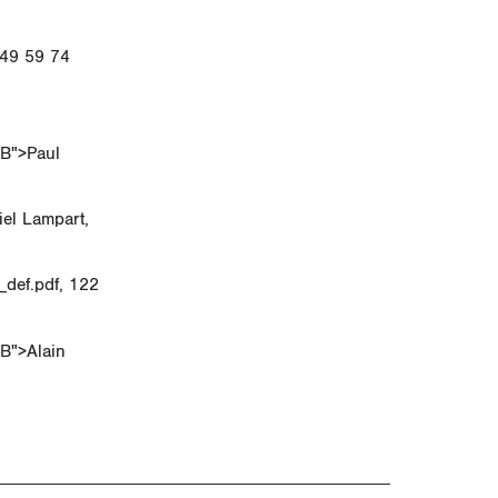
249 59 74
KB">Paul
el Lampart,
def.pdf, 122
B">Alain