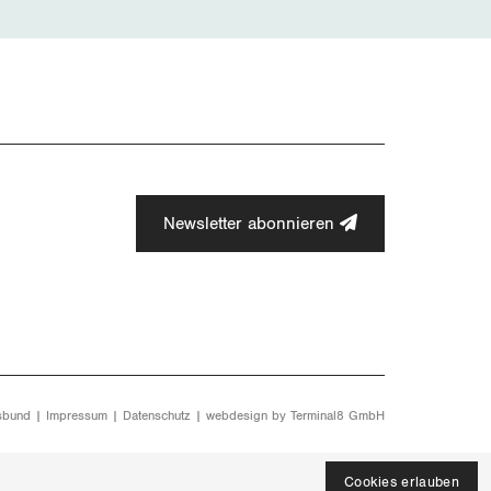
Newsletter abonnieren
sbund |
Impressum
|
Datenschutz
| webdesign by
Terminal8 GmbH
Cookies erlauben