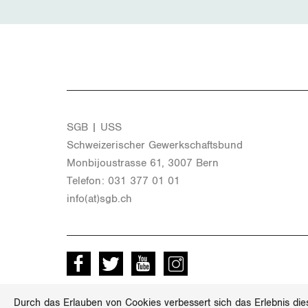
SGB | USS
Schwei­ze­ri­scher Ge­werk­schafts­bund
Mon­bi­joustras­se 61, 3007 Bern
Te­le­fon: 031 377 01 01
info(at)​sgb.​ch
Facebook
Twitter
Youtube
instagram
Durch das Erlauben von Cookies verbessert sich das Erlebnis die