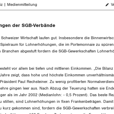
iz
Medienmitteilung
V
ngen der SGB-Verbände
 Schweizer Wirtschaft laufen gut. Insbesondere die Binnenwirtsch
Spielraum für Lohnerhöhungen, die im Portemonnaie zu spüren s
 Branchen abgestuft fordern die SGB-Gewerkschaften Lohnerh
steht vor allem bei tiefen und mittleren Einkommen. „Die Bilan
n Jahre zeigt, dass hohe und höchste Einkommen unverhältnismä
räsident Paul Rechsteiner. Zu wenig profitierten Normalverdien
 Lehre gingen leer aus. Nach Abzug der Teuerung hatten sie End
ger als im Jahr 2002 (Medianlohn: - 0,5 Prozent). Das beste Re
 stillen, sind Lohnerhöhungen in fixen Frankenbeträgen. Damit
 zu kurz gekommen sind, fordern die SGB-Gewerkschaften verbreit