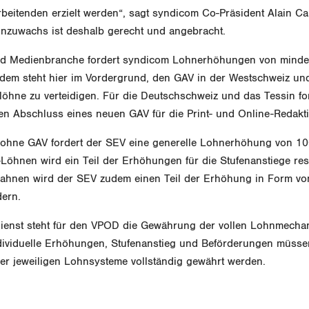
rbeitenden erzielt werden“, sagt syndicom Co-Präsident Alain Ca
ohnzuwachs ist deshalb gerecht und angebracht.
nd Medienbranche fordert syndicom Lohnerhöhungen von minde
dem steht hier im Vordergrund, den GAV in der Westschweiz und
tlöhne zu verteidigen. Für die Deutschschweiz und das Tessin f
en Abschluss eines neuen GAV für die Print- und Online-Redakt
ohne GAV fordert der SEV eine generelle Lohnerhöhung von 10
öhnen wird ein Teil der Erhöhungen für die Stufenanstiege rese
ahnen wird der SEV zudem einen Teil der Erhöhung in Form von
dern.
 Dienst steht für den VPOD die Gewährung der vollen Lohnmech
dividuelle Erhöhungen, Stufenanstieg und Beförderungen müss
r jeweiligen Lohnsysteme vollständig gewährt werden.