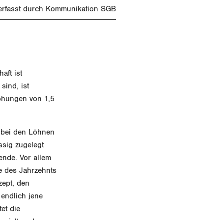
erfasst durch Kommunikation SGB
aft ist
ind, ist
öhungen von 1,5
z bei den Löhnen
ssig zugelegt
ende. Vor allem
e des Jahrzehnts
zept, den
 endlich jene
et die