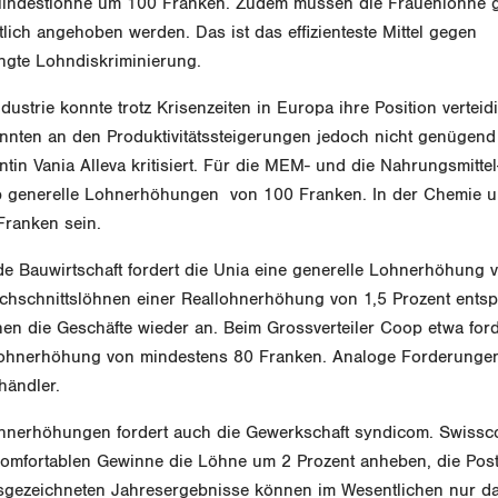
ndestlöhne um 100 Franken. Zudem müssen die Frauenlöhne g
lich angehoben werden. Das ist das effizienteste Mittel gegen
ngte Lohndiskriminierung.
dustrie konnte trotz Krisenzeiten in Europa ihre Position verteid
nnten an den Produktivitätssteigerungen jedoch nicht genügend 
tin Vania Alleva kritisiert. Für die MEM- und die Nahrungsmittel-
b generelle Lohnerhöhungen von 100 Franken. In der Chemie 
ranken sein.
e Bauwirtschaft fordert die Unia eine generelle Lohnerhöhung 
chschnittslöhnen einer Reallohnerhöhung von 1,5 Prozent entspr
hen die Geschäfte wieder an. Beim Grossverteiler Coop etwa ford
Lohnerhöhung von mindestens 80 Franken. Analoge Forderungen 
händler.
ohnerhöhungen fordert auch die Gewerkschaft syndicom. Swissc
komfortablen Gewinne die Löhne um 2 Prozent anheben, die Post
usgezeichneten Jahresergebnisse können im Wesentlichen nur 