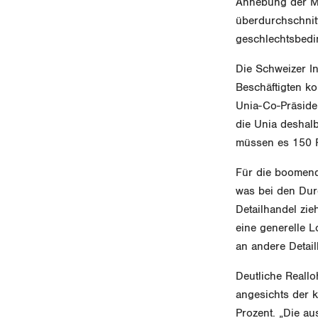
Anhebung der Mi
überdurchschnitt
geschlechtsbedi
Die Schweizer In
Beschäftigten ko
Unia-Co-Präsiden
die Unia deshal
müssen es 150 F
Für die boomend
was bei den Dur
Detailhandel zie
eine generelle 
an andere Detail
Deutliche Reall
angesichts der 
Prozent. „Die a