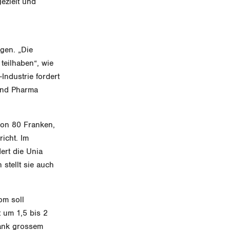
ezielt und
igen. „Die
teilhaben“, wie
Industrie fordert
und Pharma
von 80 Franken,
icht. Im
ert die Unia
stellt sie auch
om soll
 um 1,5 bis 2
dank grossem