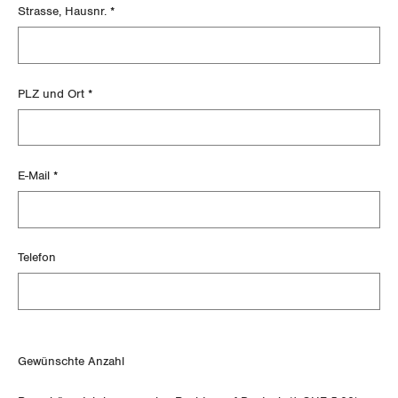
Strasse, Hausnr.
*
Nidwalden
Obwalden
PLZ und Ort
*
Schaffhausen
Schwyz
E-Mail
*
St. Gallen-Appenzell
Solothurn
Telefon
Tessin
Thurgau
Bestelldetails
Gewünschte Anzahl
Uri