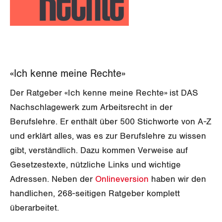
SERVICE PUBLIC
Aussenwirtschaft
NEWSLETTER
Berufliche Vorsorge
Gewerkschaftsrechte
GLEICHSTELLUNG
Verteilung
BROSCHÜREN/BÜCHER
Arbeitslosenversicherung
Verkehr
Arbeitssicherheit und Gesundheitsschutz
BILDUNG & JUGEND
Überbrückungsleistung
Post
Gleichstellung von Frauen und Männern
Bestellformular
«Ich kenne meine Rechte»
MIGRATION
Ergänzungsleistungen
Energie und Umwelt
Gleichstellung von LGBTI
Der Ratgeber «Ich kenne meine Rechte» ist DAS
DER SGB
Invalidenversicherung
GEWERKSCHAFTSPOLITIK
Kommunikation und Medien
Nachschlagewerk zum Arbeitsrecht in der
Unfallversicherung
Berufslehre. Er enthält über 500 Stichworte von A-Z
Medien
International
WIR ÜBER UNS
und erklärt alles, was es zur Berufslehre zu wissen
Gesundheit
Schweiz
gibt, verständlich. Dazu kommen Verweise auf
GREMIEN
Publikationen
Gesetzestexte, nützliche Links und wichtige
Landesstreik
ZENTRALSEKRETARIAT
Adressen. Neben der
Onlineversion
haben wir den
Vorstand
Blog
Artikel
handlichen, 268-seitigen Ratgeber komplett
KANTONALE BÜNDE
Präsidialausschuss
überarbeitet.
Medienmitteilungen
Kontakt
Blog Daniel Lampart