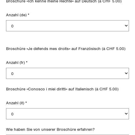
Broschüre «Ich kenne meine Rechte» auf Deutsch (à CHF 5.00)
Waadt
Anzahl (de)
*
Wallis
Zug
Zürich
Broschüre «Je défends mes droits» auf Französisch (à CHF 5.00)
Anzahl (fr)
*
Broschüre «Conosco i miei diritti» auf Italienisch (à CHF 5.00)
Anzahl (it)
*
Wie haben Sie von unserer Broschüre erfahren?