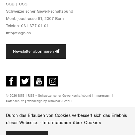
SGB | USS
Schwei­ze­ri­scher Ge­werk­schafts­bund
Mon­bi­joustras­se 61, 3007 Bern
Te­le­fon: 031 377 01 01
info(at)​sgb.​ch
Newsletter abonnieren
Facebook
Twitter
Youtube
instagram
© 2026 SGB | USS – Schweizerischer Gewerkschaftsbund |
Impressum
|
Datenschutz
| webdesign by
Terminal8 GmbH
Durch das Erlauben von Cookies verbessert sich das Erlebnis
dieser Webseite.
-
Informationen über Cookies