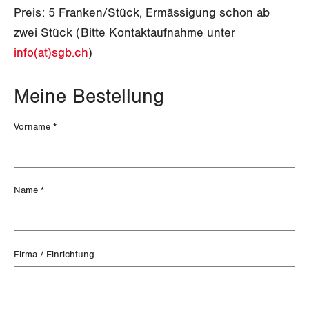
ANGESCHLOSSENE VERBÄNDE
Feministische Kommission
Preis: 5 Franken/Stück, Ermässigung schon ab
Aargau
Dossier
Der Europa-Blog
zwei Stück (Bitte Kontaktaufnahme unter
OFFENE STELLEN
Jugendkommission
Beide Basel
info(at)sgb.ch
)
Vernehmlassungen
AGENDA
Migrationskommission
Bern
Bücher/Broschüren
Meine Bestellung
Queer-Kommission
Freiburg
Broschürenbestellung
Kontaktdaten
Vorname
*
Rentner:innen-Kommission
Genf
Glarus
Name
*
Graubünden
Jura
Firma / Einrichtung
Luzern
Neuenburg