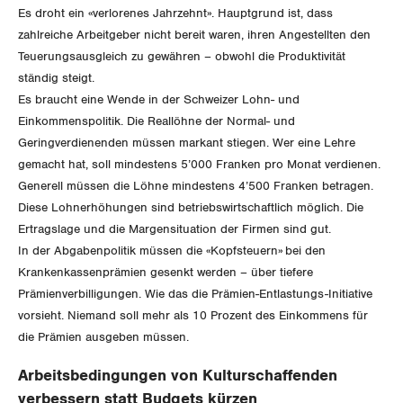
Neuenburg
Vernehmlassungen
Es droht ein «verlorenes Jahrzehnt». Hauptgrund ist, dass
zahlreiche Arbeitgeber nicht bereit waren, ihren Angestellten den
Nidwalden
Bücher/Broschüren
Teuerungsausgleich zu gewähren – obwohl die Produktivität
ständig steigt.
Obwalden
Es braucht eine Wende in der Schweizer Lohn- und
Einkommenspolitik. Die Reallöhne der Normal- und
Schaffhausen
Geringverdienenden müssen markant stiegen. Wer eine Lehre
gemacht hat, soll mindestens 5’000 Franken pro Monat verdienen.
Schwyz
Generell müssen die Löhne mindestens 4’500 Franken betragen.
Diese Lohnerhöhungen sind betriebswirtschaftlich möglich. Die
St. Gallen-Appenzell
Ertragslage und die Margensituation der Firmen sind gut.
In der Abgabenpolitik müssen die «Kopfsteuern» bei den
Solothurn
Krankenkassenprämien gesenkt werden – über tiefere
Prämienverbilligungen. Wie das die Prämien-Entlastungs-Initiative
Tessin
vorsieht. Niemand soll mehr als 10 Prozent des Einkommens für
die Prämien ausgeben müssen.
Thurgau
Arbeitsbedingungen von Kulturschaffenden
Uri
verbessern statt Budgets kürzen