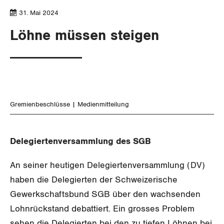
SERVICE PUBLIC
NEWSLETTER
Aussenwirtschaft
Berufliche Vorsorge
Gewerkschaftsrechte
31. Mai 2024
Vorstand
GLEICHSTELLUNG
Verteilung
BROSCHÜREN/BÜCHER
Arbeitslosenversicherung
Verkehr
Löhne müssen steigen
Arbeitssicherheit und Gesundheitsschutz
Präsidialausschuss
BILDUNG & JUGEND
Überbrückungsleistung
Post
Gleichstellung von Frauen und Männern
Bestellformular
Feministische Kommission
MIGRATION
Ergänzungsleistungen
Energie und Umwelt
Gleichstellung von LGBTI
Jugendkommission
Invalidenversicherung
GEWERKSCHAFTSPOLITIK
Kommunikation und Medien
Gremienbeschlüsse
Medienmitteilung
Migrationskommission
Unfallversicherung
International
Queer-Kommission
Delegiertenversammlung des SGB
Gesundheit
Schweiz
Rentner:innen-Kommission
An seiner heutigen Delegiertenversammlung (DV)
Landesstreik
haben die Delegierten der Schweizerische
ZENTRALSEKRETARIAT
Gewerkschaftsbund SGB über den wachsenden
Lohnrückstand debattiert. Ein grosses Problem
KANTONALE BÜNDE
sehen die Delegierten bei den zu tiefen Löhnen bei