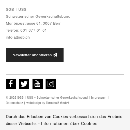
SGB | USS
Schwei­ze­ri­scher Ge­werk­schafts­bund
Mon­bi­joustras­se 61, 3007 Bern
Te­le­fon: 031 377 01 01
info(at)​sgb.​ch
Newsletter abonnieren
Facebook
Twitter
Youtube
instagram
© 2026 SGB | USS – Schweizerischer Gewerkschaftsbund |
Impressum
|
Datenschutz
| webdesign by
Terminal8 GmbH
Durch das Erlauben von Cookies verbessert sich das Erlebnis
dieser Webseite.
-
Informationen über Cookies