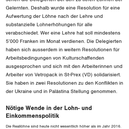
ANGESCHLOSSENE VERBÄNDE
Gelernten. Deshalb wurde eine Resolution für eine
Aargau
Aufwertung der Löhne nach der Lehre und
OFFENE STELLEN
Beide Basel
substanzielle Lohnerhöhungen für alle
verabschiedet. Wer eine Lehre hat soll mindestens
AGENDA
Bern
5’000 Franken im Monat verdienen. Die Delegierten
haben sich ausserdem in weitern Resolutionen für
Freiburg
Medien
Arbeitsbedingungen von Kulturschaffenden
Genf
ausgesprochen und sich mit den Arbeiterinnen und
Publikationen
Arbeiter von Vetropack in St-Prex (VD) solidarisiert.
Glarus
Sie haben in zwei Resolutionen zu den Konflikten in
Blog
Artikel
Graubünden
der Ukraine und in Palästina Stellung genommen.
Medienmitteilungen
Jura
Kontakt
Blog Daniel Lampart
Nötige Wende in der Lohn- und
Einkommenspolitik
Luzern
Dossier
Der Europa-Blog
Die Reallöhne sind heute nicht wesentlich höher als im Jahr 2016.