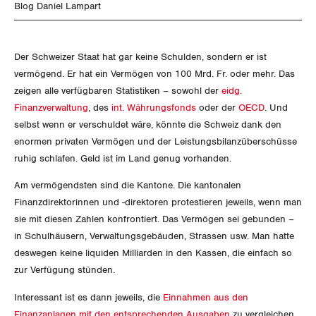
SERVICE PUBLIC
NEWSLETTER
Aussenwirtschaft
Blog Daniel Lampart
Berufliche Vorsorge
ZENTRALSEKRETARIAT
Gewerkschaftsrechte
Vorstand
Blog
Artikel
GLEICHSTELLUNG
Verteilung
BROSCHÜREN/BÜCHER
Arbeitslosenversicherung
Verkehr
KANTONALE BÜNDE
Arbeitssicherheit und Gesundheitsschutz
Präsidialausschuss
Der Schweizer Staat hat gar keine Schulden, sondern er ist
Medienmitteilungen
BILDUNG & JUGEND
Blog Daniel Lampart
Überbrückungsleistung
vermögend. Er hat ein Vermögen von 100 Mrd. Fr. oder mehr. Das
Post
Gleichstellung von Frauen und Männern
Bestellformular
ANGESCHLOSSENE VERBÄNDE
Feministische Kommission
Aargau
zeigen alle verfügbaren Statistiken – sowohl der
eidg.
Dossier
MIGRATION
Der Europa-Blog
Ergänzungsleistungen
Finanzverwaltung
, des
int. Währungsfonds
oder der
OECD
. Und
Energie und Umwelt
Gleichstellung von LGBTI
OFFENE STELLEN
Jugendkommission
Beide Basel
selbst wenn er verschuldet wäre, könnte die Schweiz dank den
Vernehmlassungen
Invalidenversicherung
GEWERKSCHAFTSPOLITIK
enormen privaten Vermögen und der Leistungsbilanzüberschüsse
Kommunikation und Medien
AGENDA
Kontakt
Migrationskommission
Bern
ruhig schlafen. Geld ist im Land genug vorhanden.
Bücher/Broschüren
Unfallversicherung
International
Am vermögendsten sind die Kantone. Die kantonalen
Queer-Kommission
Freiburg
Finanzdirektorinnen und -direktoren protestieren jeweils, wenn man
Gesundheit
Schweiz
Rentner:innen-Kommission
sie mit diesen Zahlen konfrontiert. Das Vermögen sei gebunden –
Genf
in Schulhäusern, Verwaltungsgebäuden, Strassen usw. Man hatte
Landesstreik
deswegen keine liquiden Milliarden in den Kassen, die einfach so
Glarus
zur Verfügung stünden.
Graubünden
Interessant ist es dann jeweils, die
Einnahmen aus den
Finanzanlagen mit den entsprechenden Ausgaben
zu vergleichen.