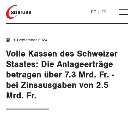
Home
DE
FR
AKTUELL
9. September 2024
Volle Kassen des Schweizer
THEMEN
Staates: Die Anlageerträge
SERVICE
betragen über 7.3 Mrd. Fr. -
ARBEIT
bei Zinsausgaben von 2.5
DER SGB
WIRTSCHAFT
GEWERKSCHAFTSMITGLIED WERDEN
Löhne und Vertragspolitik
Mrd. Fr.
SOZIALPOLITIK
Flankierende Massnahmen und
LOHNRECHNER
Finanzen und Steuerpolitik
Medien
WIR ÜBER UNS
Personenfreizügigkeit
CORONA-VIRUS
WEITERBILDUNG
Geld und Währung
AHV
GREMIEN
Publikationen
Arbeitsrechte