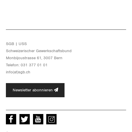
SGB | USS
Schwei­ze­ri­scher Ge­werk­schafts­bund
Mon­bi­joustras­se 61, 3007 Bern
Te­le­fon: 031 377 01 01
info(at)​sgb.​ch
Newsletter abonnieren
Facebook
Twitter
Youtube
instagram