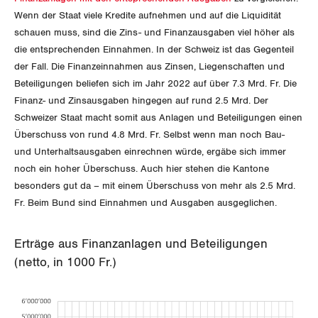
Jura
Wenn der Staat viele Kredite aufnehmen und auf die Liquidität
schauen muss, sind die Zins- und Finanzausgaben viel höher als
Luzern
die entsprechenden Einnahmen. In der Schweiz ist das Gegenteil
der Fall. Die Finanzeinnahmen aus Zinsen, Liegenschaften und
Neuenburg
Beteiligungen beliefen sich im Jahr 2022 auf über 7.3 Mrd. Fr. Die
Finanz- und Zinsausgaben hingegen auf rund 2.5 Mrd. Der
Nidwalden
Schweizer Staat macht somit aus Anlagen und Beteiligungen einen
Überschuss von rund 4.8 Mrd. Fr. Selbst wenn man noch Bau-
Obwalden
und Unterhaltsausgaben einrechnen würde, ergäbe sich immer
noch ein hoher Überschuss. Auch hier stehen die Kantone
Schaffhausen
besonders gut da – mit einem Überschuss von mehr als 2.5 Mrd.
Fr. Beim Bund sind Einnahmen und Ausgaben ausgeglichen.
Schwyz
St. Gallen-Appenzell
Erträge aus Finanzanlagen und Beteiligungen
(netto, in 1000 Fr.)
Solothurn
Tessin