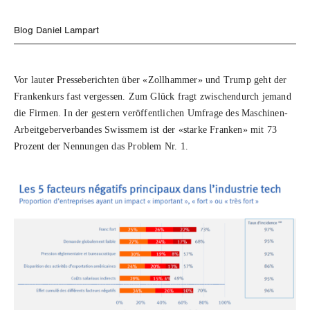
SERVICE PUBLIC
NEWSLETTER
Aussenwirtschaft
Berufliche Vorsorge
ZENTRALSEKRETARIAT
Gewerkschaftsrechte
Vorstand
Blog
Artikel
Blog Daniel Lampart
GLEICHSTELLUNG
Verteilung
BROSCHÜREN/BÜCHER
Arbeitslosenversicherung
Verkehr
KANTONALE BÜNDE
Arbeitssicherheit und Gesundheitsschutz
Präsidialausschuss
Medienmitteilungen
BILDUNG & JUGEND
Blog Daniel Lampart
Überbrückungsleistung
Post
Gleichstellung von Frauen und Männern
Bestellformular
Vor lauter Presseberichten über «Zollhammer» und Trump geht der
ANGESCHLOSSENE VERBÄNDE
Feministische Kommission
Aargau
Dossier
Frankenkurs fast vergessen. Zum Glück fragt zwischendurch jemand
MIGRATION
Der Europa-Blog
Ergänzungsleistungen
Energie und Umwelt
Gleichstellung von LGBTI
die Firmen. In der gestern veröffentlichen Umfrage des Maschinen-
OFFENE STELLEN
Jugendkommission
Beide Basel
Vernehmlassungen
Arbeitgeberverbandes Swissmem ist der «starke Franken» mit 73
Invalidenversicherung
GEWERKSCHAFTSPOLITIK
Kommunikation und Medien
Prozent der Nennungen das Problem Nr. 1.
AGENDA
Kontakt
Migrationskommission
Bern
Bücher/Broschüren
Unfallversicherung
International
Queer-Kommission
Freiburg
Gesundheit
Schweiz
Rentner:innen-Kommission
Genf
Landesstreik
Glarus
Graubünden