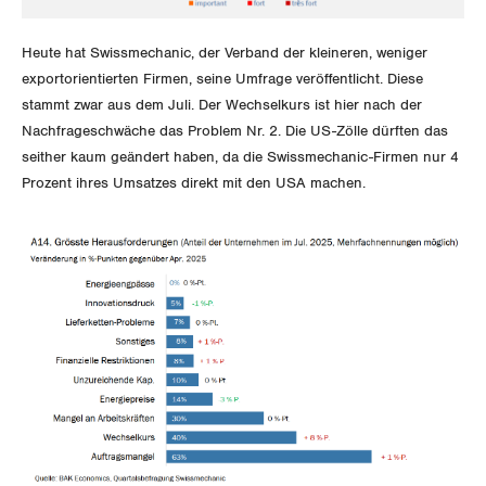
Jura
Heute hat Swissmechanic, der Verband der kleineren, weniger
Luzern
exportorientierten Firmen, seine Umfrage veröffentlicht. Diese
stammt zwar aus dem Juli. Der Wechselkurs ist hier nach der
Neuenburg
Nachfrageschwäche das Problem Nr. 2. Die US-Zölle dürften das
seither kaum geändert haben, da die Swissmechanic-Firmen nur 4
Nidwalden
Prozent ihres Umsatzes direkt mit den USA machen.
Obwalden
Schaffhausen
Schwyz
St. Gallen-Appenzell
Solothurn
Tessin