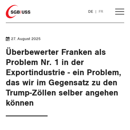
Home
DE
FR
AKTUELL
27. August 2025
Überbewerter Franken als
THEMEN
Problem Nr. 1 in der
SERVICE
Exportindustrie - ein Problem,
ARBEIT
das wir im Gegensatz zu den
DER SGB
WIRTSCHAFT
GEWERKSCHAFTSMITGLIED WERDEN
Löhne und Vertragspolitik
Trump-Zöllen selber angehen
können
SOZIALPOLITIK
Flankierende Massnahmen und
LOHNRECHNER
Finanzen und Steuerpolitik
Medien
WIR ÜBER UNS
Personenfreizügigkeit
CORONA-VIRUS
WEITERBILDUNG
Geld und Währung
AHV
GREMIEN
Publikationen
Arbeitsrechte